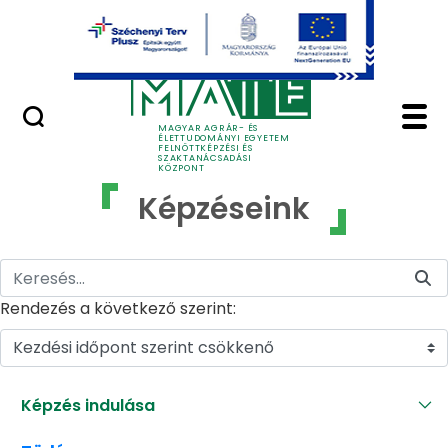
Ugrás a fő tartalomhoz
GYIK
Képzéseink - MATE Fe
MAGYAR AGRÁR- ÉS
ÉLETTUDOMÁNYI EGYETEM
FELNŐTTKÉPZÉSI ÉS
SZAKTANÁCSADÁSI
KÖZPONT
Képzéseink
Rendezés a következő szerint:
Kezdési időpont szerint csökkenő
Képzés indulása