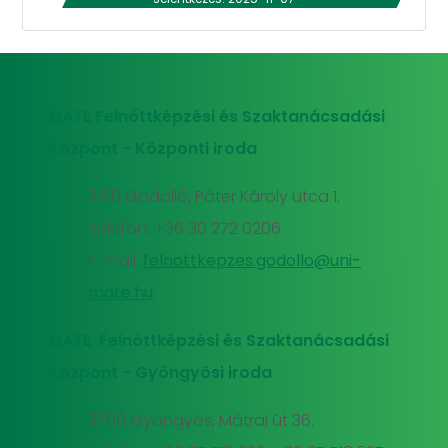
MATE Felnőttképzési és Szaktanácsadási
Központ - Központi iroda
2100 Gödöllő, Páter Károly utca 1.
Telefon: +36 30 272 0206
E-mail:
felnottkepzes.godollo@uni-
mate.hu
MATE Felnőttképzési és Szaktanácsadási
Központ - Gyöngyösi iroda
3200 Gyöngyös, Mátrai út 36.