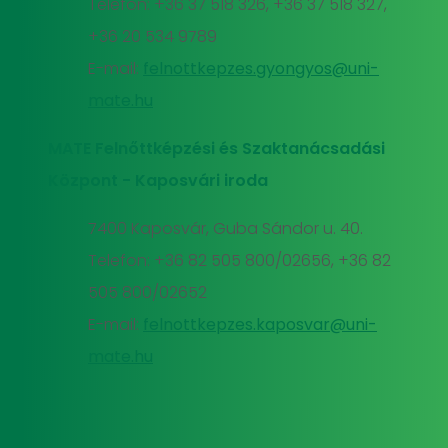
Telefon: +36 37 518 326, +36 37 518 327,
+36 20 534 9789
E-mail:
felnottkepzes.gyongyos@uni-
mate.hu
MATE Felnőttképzési és Szaktanácsadási
Központ - Kaposvári iroda
7400 Kaposvár, Guba Sándor u. 40.
Telefon: +36 82 505 800/02656, +36 82
505 800/02652
E-mail:
felnottkepzes.kaposvar@uni-
mate.hu