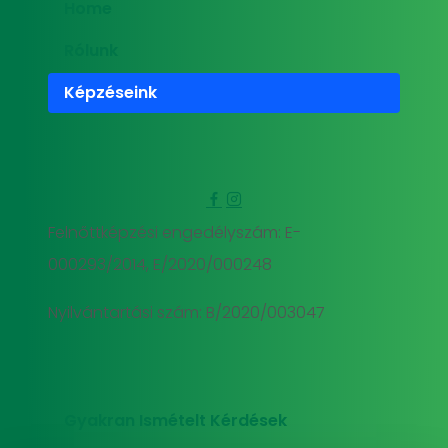
Home
Rólunk
Képzéseink
Felnőttképzési engedélyszám: E-
000293/2014, E/2020/000248
Nyilvántartási szám: B/2020/003047
Gyakran Ismételt Kérdések