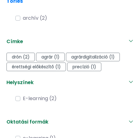
Törlés
archív (2)
Címke
drón (2)
agrár (1)
agrárdigitalizáció (1)
érettségi előkészítő (1)
precízió (1)
Helyszínek
E-learning (2)
Oktatási formák