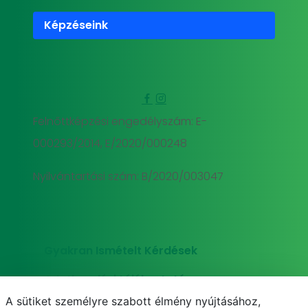
Képzéseink
Felnőttképzési engedélyszám: E-
000293/2014, E/2020/000248
Nyilvántartási szám: B/2020/003047
Gyakran Ismételt Kérdések
Adatkezelési tájékoztató
A sütiket személyre szabott élmény nyújtásához,