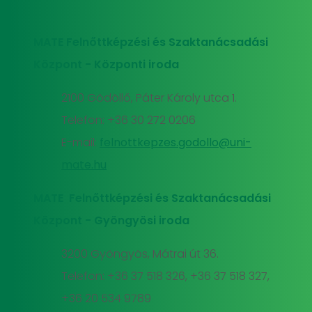
MATE Felnőttképzési és Szaktanácsadási
Központ - Központi iroda
2100 Gödöllő, Páter Károly utca 1.
Telefon: +36 30 272 0206
E-mail:
felnottkepzes.godollo@uni-
mate.hu
MATE Felnőttképzési és Szaktanácsadási
Központ - Gyöngyösi iroda
3200 Gyöngyös, Mátrai út 36.
Telefon: +36 37 518 326, +36 37 518 327,
+36 20 534 9789