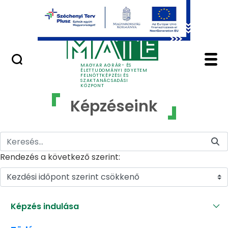
Ugrás a fő tartalomhoz
GYIK
Képzéseink - MATE Fe
MAGYAR AGRÁR- ÉS
ÉLETTUDOMÁNYI EGYETEM
FELNŐTTKÉPZÉSI ÉS
SZAKTANÁCSADÁSI
KÖZPONT
Képzéseink
Rendezés a következő szerint:
Kezdési időpont szerint csökkenő
Képzés indulása