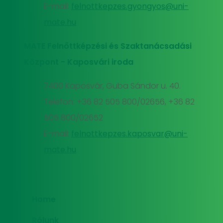
E-mail:
felnottkepzes.gyongyos@uni-
mate.hu
MATE Felnőttképzési és Szaktanácsadási
Központ - Kaposvári iroda
7400 Kaposvár, Guba Sándor u. 40.
Telefon: +36 82 505 800/02656, +36 82
505 800/02652
E-mail:
felnottkepzes.kaposvar@uni-
mate.hu
Home
Rólunk