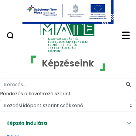
Ugrás a fő tartalomhoz
GYIK
Képzéseink - MATE Fe
MAGYAR AGRÁR- ÉS
ÉLETTUDOMÁNYI EGYETEM
FELNŐTTKÉPZÉSI ÉS
SZAKTANÁCSADÁSI
KÖZPONT
Képzéseink
Rendezés a következő szerint:
Kezdési időpont szerint csökkenő
Képzés indulása