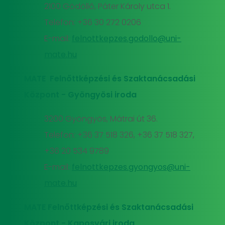
2100 Gödöllő, Páter Károly utca 1.
Telefon: +36 30 272 0206
E-mail:
felnottkepzes.godollo@uni-
mate.hu
MATE Felnőttképzési és Szaktanácsadási
Központ - Gyöngyösi iroda
3200 Gyöngyös, Mátrai út 36.
Telefon: +36 37 518 326, +36 37 518 327,
+36 20 534 9789
E-mail:
felnottkepzes.gyongyos@uni-
mate.hu
MATE Felnőttképzési és Szaktanácsadási
Központ - Kaposvári iroda