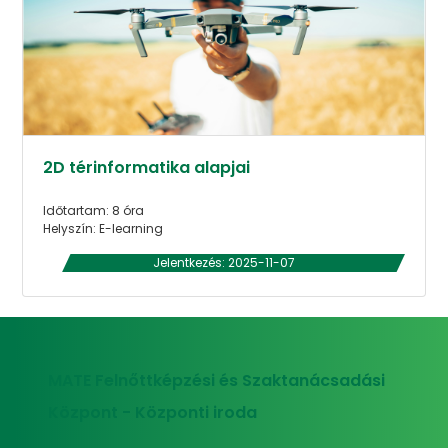
2D térinformatika alapjai
Időtartam: 8 óra
Helyszín: E-learning
Jelentkezés: 2025-11-07
MATE Felnőttképzési és Szaktanácsadási
Központ - Központi iroda