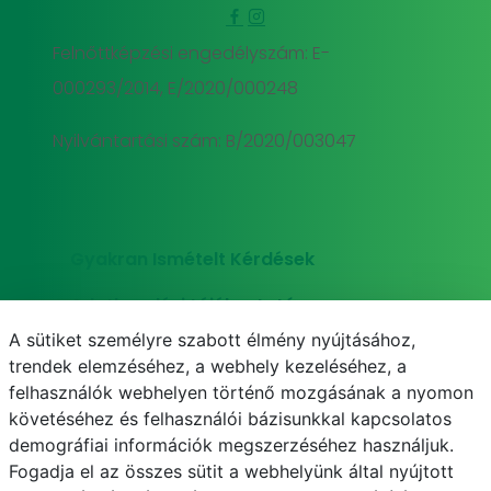
Felnőttképzési engedélyszám: E-
000293/2014, E/2020/000248
Nyilvántartási szám: B/2020/003047
Gyakran Ismételt Kérdések
Adatkezelési tájékoztató
A sütiket személyre szabott élmény nyújtásához,
Süti (cookie) tájékoztató
trendek elemzéséhez, a webhely kezeléséhez, a
felhasználók webhelyen történő mozgásának a nyomon
követéséhez és felhasználói bázisunkkal kapcsolatos
demográfiai információk megszerzéséhez használjuk.
E-mail
Telefonkönyv
NEPTUN
E-learning
Fogadja el az összes sütit a webhelyünk által nyújtott