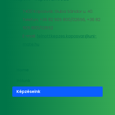
7400 Kaposvár, Guba Sándor u. 40.
Telefon: +36 82 505 800/02656, +36 82
505 800/02652
E-mail:
felnottkepzes.kaposvar@uni-
mate.hu
Home
Rólunk
Képzéseink