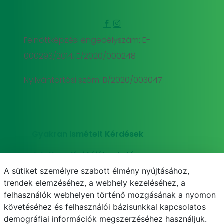
Felnőttképzési engedélyszám: E-
000293/2014, E/2020/000248
Nyilvántartási szám: B/2020/003047
Gyakran Ismételt Kérdések
Adatkezelési tájékoztató
A sütiket személyre szabott élmény nyújtásához,
Süti (cookie) tájékoztató
trendek elemzéséhez, a webhely kezeléséhez, a
felhasználók webhelyen történő mozgásának a nyomon
követéséhez és felhasználói bázisunkkal kapcsolatos
demográfiai információk megszerzéséhez használjuk.
E-mail
Telefonkönyv
NEPTUN
E-learning