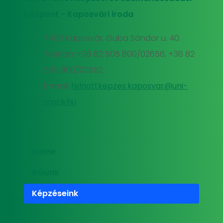
Központ - Kaposvári iroda
7400 Kaposvár, Guba Sándor u. 40.
Telefon: +36 82 505 800/02656, +36 82
505 800/02652
E-mail:
felnottkepzes.kaposvar@uni-
mate.hu
Home
Rólunk
Képzéseink