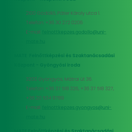
2100 Gödöllő, Páter Károly utca 1.
Telefon: +36 30 272 0206
E-mail:
felnottkepzes.godollo@uni-
mate.hu
MATE Felnőttképzési és Szaktanácsadási
Központ - Gyöngyösi iroda
3200 Gyöngyös, Mátrai út 36.
Telefon: +36 37 518 326, +36 37 518 327,
+36 20 534 9789
E-mail:
felnottkepzes.gyongyos@uni-
mate.hu
MATE Felnőttképzési és Szaktanácsadási