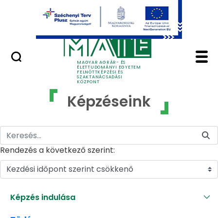
Ugrás a fő tartalomhoz
GYIK
Képzéseink - MATE Fe
MAGYAR AGRÁR- ÉS
ÉLETTUDOMÁNYI EGYETEM
FELNŐTTKÉPZÉSI ÉS
SZAKTANÁCSADÁSI
KÖZPONT
Képzéseink
Rendezés a következő szerint:
Kezdési időpont szerint csökkenő
Képzés indulása