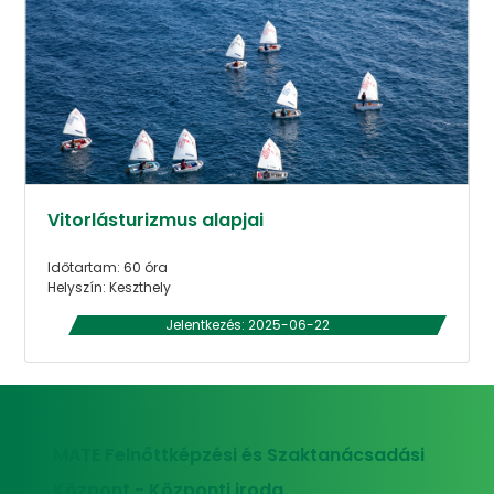
Vitorlásturizmus alapjai
Időtartam: 60 óra
Helyszín: Keszthely
Jelentkezés: 2025-06-22
MATE Felnőttképzési és Szaktanácsadási
Központ - Központi iroda