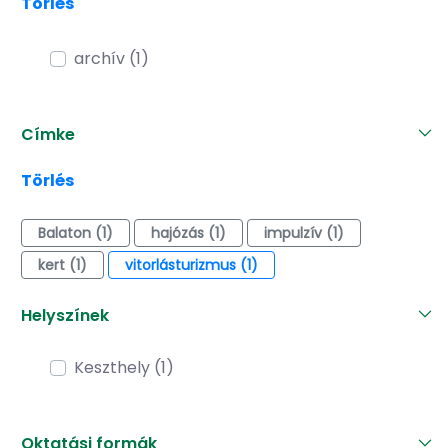
Törlés
archív (1)
Címke
Törlés
Balaton (1)
hajózás (1)
impulzív (1)
kert (1)
vitorlásturizmus (1)
Helyszínek
Keszthely (1)
Oktatási formák