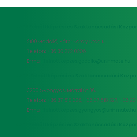
MATE Felnőttképzési és Szaktanácsadási Közpon
2100 Gödöllő, Páter Károly utca 1.
Telefon: +36 30 272 0206
E-mail:
felnottkepzes.godollo@uni-mate.hu
MATE Felnőttképzési és Szaktanácsadási Közpo
3200 Gyöngyös, Mátrai út 36.
Telefon: +36 37 518 326, +36 37 518 327, +36 2
E-mail:
felnottkepzes.gyongyos@uni-mate.hu
MATE Felnőttképzési és Szaktanácsadási Közpon