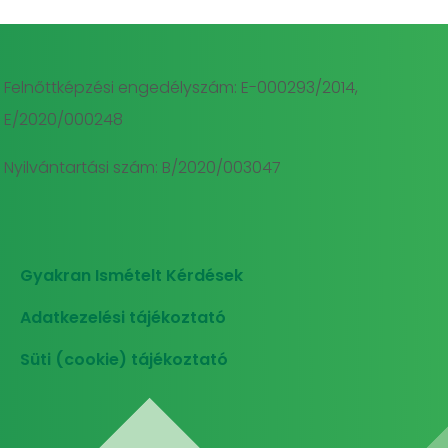
Felnőttképzési engedélyszám: E-000293/2014,
E/2020/000248
Nyilvántartási szám: B/2020/003047
Gyakran Ismételt Kérdések
Adatkezelési tájékoztató
Süti (cookie) tájékoztató