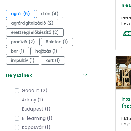
n é
agrár (6)
drón (4)
Időta
agrárdigitalizáció (2)
Helys
érettségi előkészítő (2)
Jele
precízió (2)
Balaton (1)
bor (1)
hajózás (1)
impulzív (1)
kert (1)
Helyszínek
Gödöllő (2)
Ins
Adony (1)
(sz
Budapest (1)
E-learning (1)
Időta
Helys
Kaposvár (1)