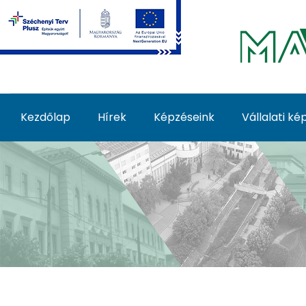
Ugrás a fő tartalomhoz
Kezdőlap
Hírek
Képzéseink
Vállalati k
Képzéseink - MATE Fe