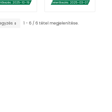
entkezés: 2025-10-19
Jelentkezés: 2025-03-07
egyzés
1 - 6 / 6 tétel megjelenítése.