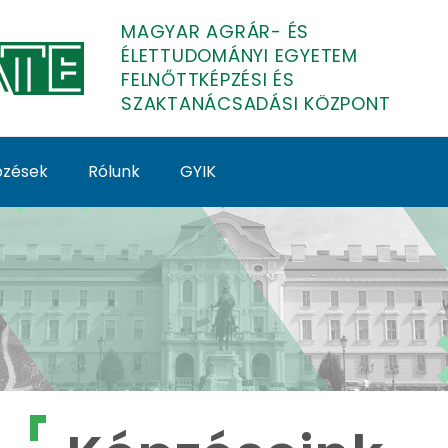
MAGYAR AGRÁR- ÉS
ÉLETTUDOMÁNYI EGYETEM
FELNŐTTKÉPZÉSI ÉS
SZAKTANÁCSADÁSI KÖZPONT
épzések
Rólunk
GYIK
lnőttképzés