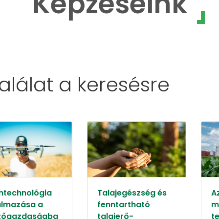
Képzéseink
találat a
keresésre
ntechnológia
Talajegészség és
A
almazása a
fenntartható
m
őgazdaságba
talajerő-
t