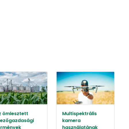
z ömlesztett
Multispektrális
ezőgazdasági
kamera
ermények
használatának