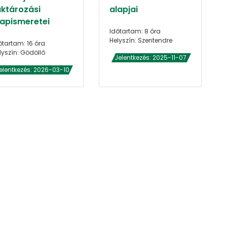
aktározási
alapjai
lapismeretei
Időtartam: 8 óra
Helyszín: Szentendre
őtartam: 16 óra
lyszín: Gödöllő
Jelentkezés: 2025-11-07
elentkezés: 2026-03-10