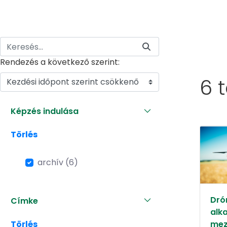
Rendezés a következő szerint:
6 
Kezdési időpont szerint csökkenő
Képzés indulása
Törlés
archív (6)
Dró
Címke
alk
Törlés
mez