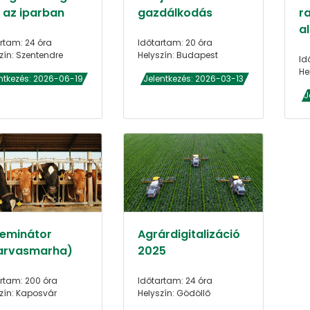
s az iparban
gazdálkodás
r
a
rtam: 24 óra
Időtartam: 20 óra
zín: Szentendre
Helyszín: Budapest
Id
He
ntkezés: 2026-06-19
Jelentkezés: 2026-03-13
J
zeminátor
Agrárdigitalizáció
arvasmarha)
2025
rtam: 200 óra
Időtartam: 24 óra
zín: Kaposvár
Helyszín: Gödöllő