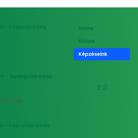
t - Központi iroda
Home
Rólunk
Képzéseink
nt - Gyöngyösi iroda
0 534 9789
t - Kaposvári iroda