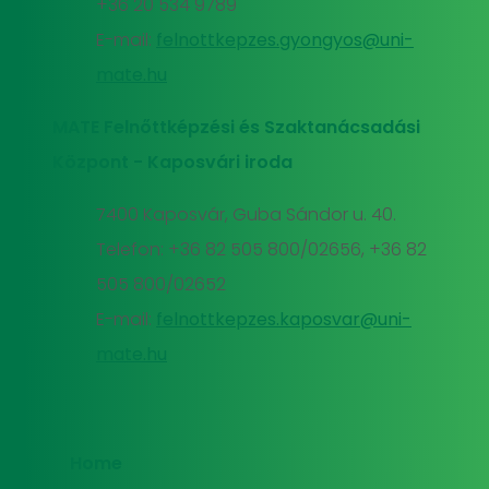
+36 20 534 9789
E-mail:
felnottkepzes.gyongyos@uni-
mate.hu
MATE Felnőttképzési és Szaktanácsadási
Központ - Kaposvári iroda
7400 Kaposvár, Guba Sándor u. 40.
Telefon: +36 82 505 800/02656, +36 82
505 800/02652
E-mail:
felnottkepzes.kaposvar@uni-
mate.hu
Home