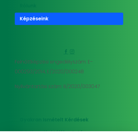
Rólunk
Képzéseink
Felnőttképzési engedélyszám: E-
000293/2014, E/2020/000248
Nyilvántartási szám: B/2020/003047
Gyakran Ismételt Kérdések
Adatkezelési tájékoztató