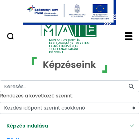
Ugrás a fő tartalomhoz
GYIK
Képzéseink - MATE Fe
MAGYAR AGRÁR- ÉS
ÉLETTUDOMÁNYI EGYETEM
FELNŐTTKÉPZÉSI ÉS
SZAKTANÁCSADÁSI
KÖZPONT
Képzéseink
Rendezés a következő szerint:
Kezdési időpont szerint csökkenő
Képzés indulása