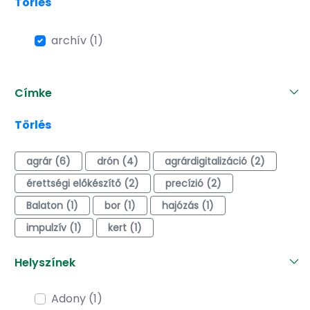
Törlés
archív (1)
Címke
Törlés
agrár (6)
drón (4)
agrárdigitalizáció (2)
érettségi előkészítő (2)
precízió (2)
Balaton (1)
bor (1)
hajózás (1)
impulzív (1)
kert (1)
Helyszínek
Adony (1)