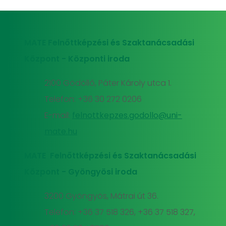
MATE Felnőttképzési és Szaktanácsadási
Központ - Központi iroda
2100 Gödöllő, Páter Károly utca 1.
Telefon: +36 30 272 0206
E-mail:
felnottkepzes.godollo@uni-
mate.hu
MATE Felnőttképzési és Szaktanácsadási
Központ - Gyöngyösi iroda
3200 Gyöngyös, Mátrai út 36.
Telefon: +36 37 518 326, +36 37 518 327,