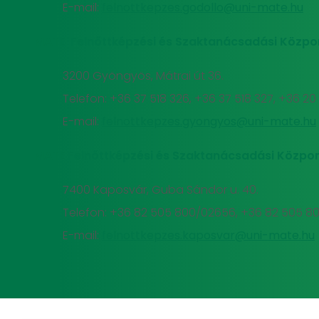
E-mail:
felnottkepzes.godollo@uni-mate.hu
MATE Felnőttképzési és Szaktanácsadási Közpo
3200 Gyöngyös, Mátrai út 36.
Telefon: +36 37 518 326, +36 37 518 327, +36 2
E-mail:
felnottkepzes.gyongyos@uni-mate.hu
MATE Felnőttképzési és Szaktanácsadási Közpon
7400 Kaposvár, Guba Sándor u. 40.
Telefon: +36 82 505 800/02656, +36 82 505 8
E-mail:
felnottkepzes.kaposvar@uni-mate.hu