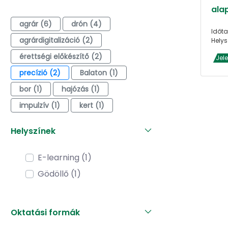
alap
agrár (6)
drón (4)
Időta
agrárdigitalizáció (2)
Helys
érettségi előkészítő (2)
Jel
precízió (2)
Balaton (1)
bor (1)
hajózás (1)
impulzív (1)
kert (1)
Helyszínek
E-learning (1)
Gödöllő (1)
Oktatási formák