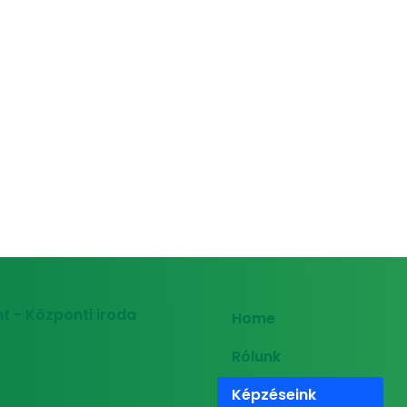
t - Központi iroda
Home
Rólunk
Képzéseink