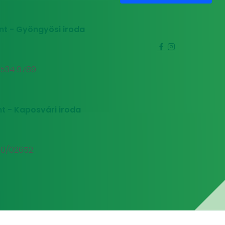
nt - Gyöngyösi iroda
0 534 9789
t - Kaposvári iroda
00/02652