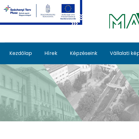
Ugrás a fő tartalomhoz
Kezdőlap
Hírek
Képzéseink
Vállalati k
Képzéseink - MATE Fe