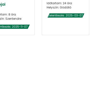
Időtartam: 24 óra
jai
Helyszín: Gödöllő
rtam: 8 óra
Jelentkezés: 2025-03-07
zín: Szentendre
entkezés: 2025-11-07