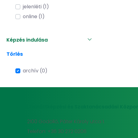
jelenléti (1)
online (1)
Képzés indulása
Törlés
archív (0)
MATE Felnőttképzési és Szaktanácsadási Közpon
2100 Gödöllő, Páter Károly utca 1.
Telefon: +36 30 272 0206