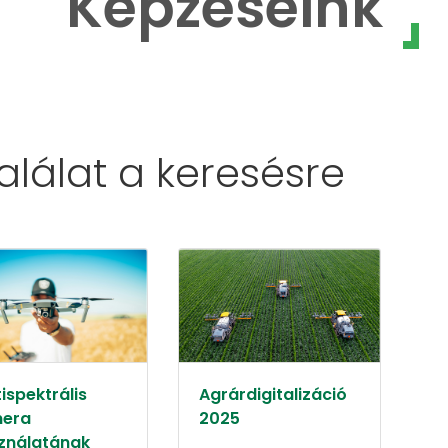
Képzéseink
találat a
keresésre
ispektrális
Agrárdigitalizáció
era
2025
ználatának