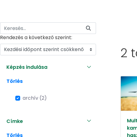
Rendezés a következő szerint:
2 
Kezdési időpont szerint csökkenő
Képzés indulása
Törlés
archív (2)
Mult
Címke
kam
Törlés
has