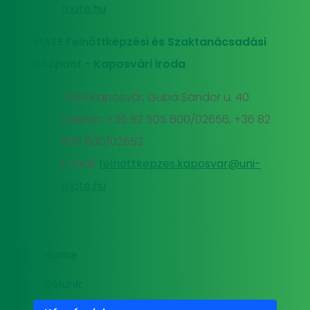
mate.hu
MATE Felnőttképzési és Szaktanácsadási
Központ - Kaposvári iroda
7400 Kaposvár, Guba Sándor u. 40.
Telefon: +36 82 505 800/02656, +36 82
505 800/02652
E-mail:
felnottkepzes.kaposvar@uni-
mate.hu
Home
Rólunk