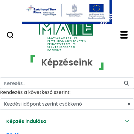
Ugrás a fő tartalomhoz
GYIK
Képzéseink - MATE Fe
MAGYAR AGRÁR- ÉS
ÉLETTUDOMÁNYI EGYETEM
FELNŐTTKÉPZÉSI ÉS
SZAKTANÁCSADÁSI
KÖZPONT
Képzéseink
Rendezés a következő szerint:
Kezdési időpont szerint csökkenő
Képzés indulása