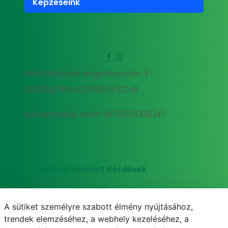
Képzéseink
Felnőttképzési engedélyszám: E-
000293/2014, E/2020/000248
Nyilvántartási szám: B/2020/003047
Gyakran Ismételt Kérdések
Adatkezelési tájékoztató
A sütiket személyre szabott élmény nyújtásához,
Süti (cookie) tájékoztató
trendek elemzéséhez, a webhely kezeléséhez, a