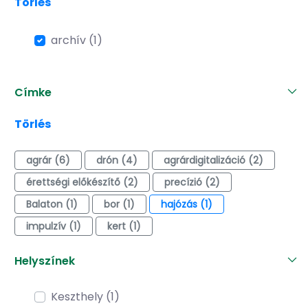
Törlés
archív (1)
Címke
Törlés
agrár (6)
drón (4)
agrárdigitalizáció (2)
érettségi előkészítő (2)
precízió (2)
Balaton (1)
bor (1)
hajózás (1)
impulzív (1)
kert (1)
Helyszínek
Keszthely (1)