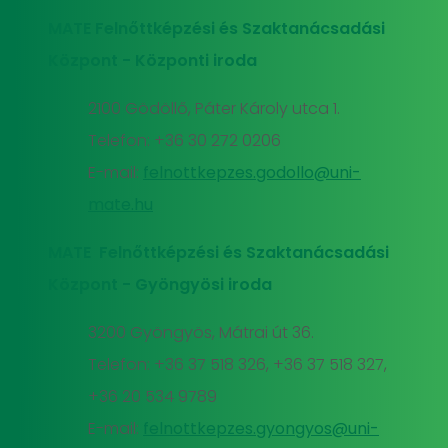
MATE Felnőttképzési és Szaktanácsadási
Központ - Központi iroda
2100 Gödöllő, Páter Károly utca 1.
Telefon: +36 30 272 0206
E-mail:
felnottkepzes.godollo@uni-
mate.hu
MATE Felnőttképzési és Szaktanácsadási
Központ - Gyöngyösi iroda
3200 Gyöngyös, Mátrai út 36.
Telefon: +36 37 518 326, +36 37 518 327,
+36 20 534 9789
E-mail:
felnottkepzes.gyongyos@uni-