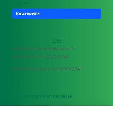
Rólunk
Képzéseink
Felnőttképzési engedélyszám: E-
000293/2014, E/2020/000248
Nyilvántartási szám: B/2020/003047
Gyakran Ismételt Kérdések
Adatkezelési tájékoztató