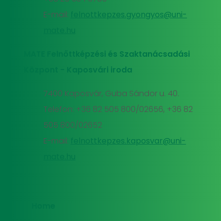
E-mail:
felnottkepzes.gyongyos@uni-
mate.hu
MATE Felnőttképzési és Szaktanácsadási
Központ - Kaposvári iroda
7400 Kaposvár, Guba Sándor u. 40.
Telefon: +36 82 505 800/02656, +36 82
505 800/02652
E-mail:
felnottkepzes.kaposvar@uni-
mate.hu
Home