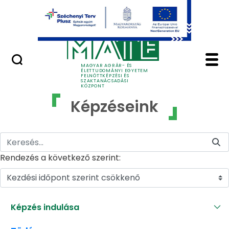
Ugrás a fő tartalomhoz
GYIK
Képzéseink - MATE Fe
MAGYAR AGRÁR- ÉS
ÉLETTUDOMÁNYI EGYETEM
FELNŐTTKÉPZÉSI ÉS
SZAKTANÁCSADÁSI
KÖZPONT
Képzéseink
Rendezés a következő szerint:
Kezdési időpont szerint csökkenő
Képzés indulása