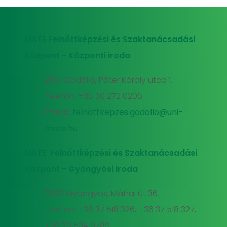
MATE Felnőttképzési és Szaktanácsadási
Központ - Központi iroda
2100 Gödöllő, Páter Károly utca 1.
Telefon: +36 30 272 0206
E-mail:
felnottkepzes.godollo@uni-
mate.hu
MATE Felnőttképzési és Szaktanácsadási
Központ - Gyöngyösi iroda
3200 Gyöngyös, Mátrai út 36.
Telefon: +36 37 518 326, +36 37 518 327,
+36 20 534 9789