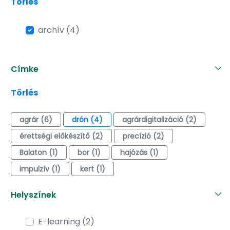
Törlés
archív (4)
Címke
Törlés
agrár (6)
drón (4)
agrárdigitalizáció (2)
érettségi előkészítő (2)
precízió (2)
Balaton (1)
bor (1)
hajózás (1)
impulzív (1)
kert (1)
Helyszínek
E-learning (2)