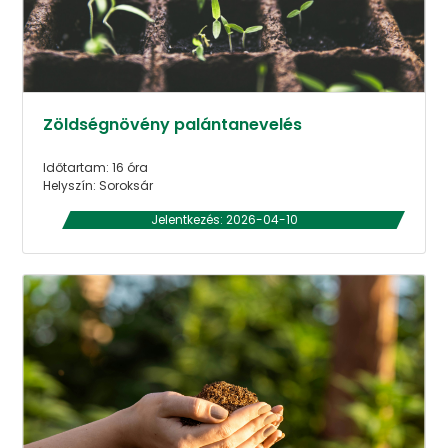
Zöldségnövény palántanevelés
Időtartam: 16 óra
Helyszín: Soroksár
Jelentkezés: 2026-04-10