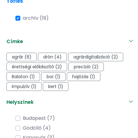
Törlés
archív (19)
Címke
agrár (6)
drón (4)
agrárdigitalizáció (2)
érettségi előkészítő (2)
precízió (2)
Balaton (1)
bor (1)
hajózás (1)
impulzív (1)
kert (1)
Helyszínek
Budapest (7)
Gödöllő (4)
Kaposvár (3)