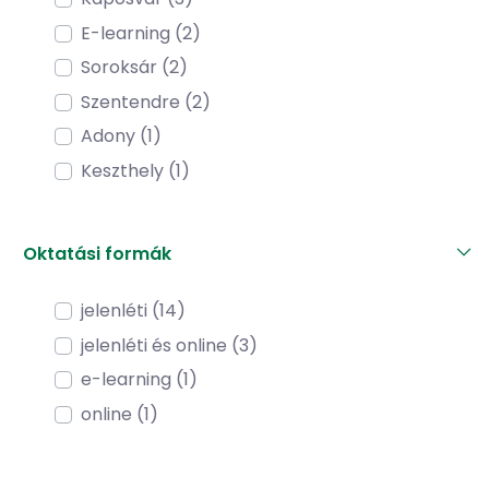
E-learning (2)
Soroksár (2)
Szentendre (2)
Adony (1)
Keszthely (1)
Oktatási formák
jelenléti (14)
jelenléti és online (3)
e-learning (1)
online (1)