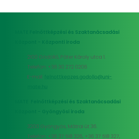
MATE Felnőttképzési és Szaktanácsadási
Központ - Központi iroda
2100 Gödöllő, Páter Károly utca 1.
Telefon: +36 30 272 0206
E-mail:
felnottkepzes.godollo@uni-
mate.hu
MATE Felnőttképzési és Szaktanácsadási
Központ - Gyöngyösi iroda
3200 Gyöngyös, Mátrai út 36.
Telefon: +36 37 518 326, +36 37 518 327,