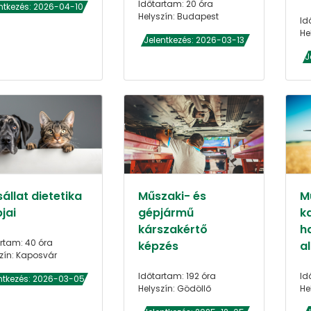
Időtartam: 20 óra
ntkezés: 2026-04-10
Helyszín: Budapest
Id
He
Jelentkezés: 2026-03-13
J
állat dietetika
Műszaki- és
Mu
jai
gépjármű
k
kárszakértő
h
rtam: 40 óra
képzés
al
zín: Kaposvár
Időtartam: 192 óra
Id
ntkezés: 2026-03-05
Helyszín: Gödöllő
He