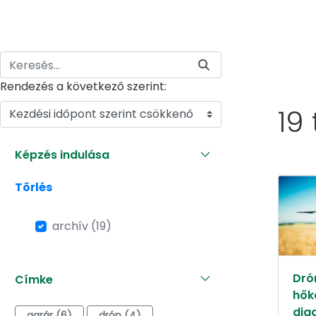
Rendezés a következő szerint:
19
Kezdési időpont szerint csökkenő
Képzés indulása
Törlés
archív (19)
Dró
Címke
hők
dia
agrár (6)
drón (4)