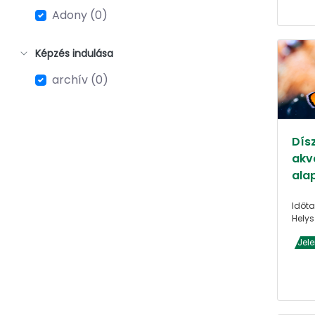
Adony (0)
Képzés indulása
archív (0)
Dís
akva
ala
Időta
Helys
Jel