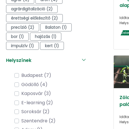
alap
agrárdigitalizáció (2)
érettségi előkészítő (2)
Időta
Helys
precízió (2)
Balaton (1)
Jele
bor (1)
hajózás (1)
impulzív (1)
kert (1)
Helyszínek
Budapest (7)
Gödöllő (4)
Kaposvár (3)
Zöl
E-learning (2)
pal
Soroksár (2)
Időta
Szentendre (2)
Helys