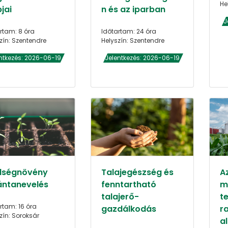
He
jai
n és az iparban
J
rtam: 8 óra
Időtartam: 24 óra
zín: Szentendre
Helyszín: Szentendre
ntkezés: 2026-06-19
Jelentkezés: 2026-06-19
dségnövény
Talajegészség és
A
ántanevelés
fenntartható
m
talajerő-
t
rtam: 16 óra
gazdálkodás
r
zín: Soroksár
a