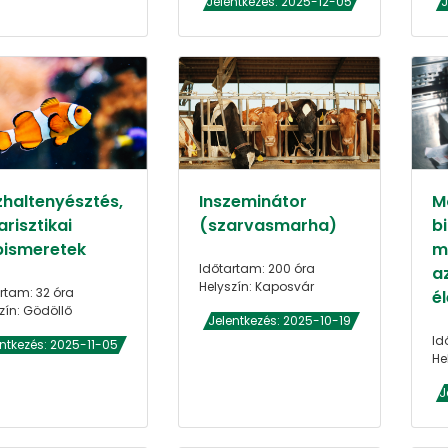
Jelentkezés: 2025-12-05
J
zhaltenyésztés,
Inszeminátor
M
risztikai
(szarvasmarha)
bi
pismeretek
m
Időtartam: 200 óra
a
Helyszín: Kaposvár
rtam: 32 óra
é
zín: Gödöllő
Jelentkezés: 2025-10-19
Id
entkezés: 2025-11-05
He
J