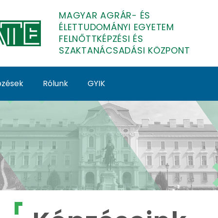
MAGYAR AGRÁR- ÉS
ÉLETTUDOMÁNYI EGYETEM
FELNŐTTKÉPZÉSI ÉS
SZAKTANÁCSADÁSI KÖZPONT
épzések
Rólunk
GYIK
lnőttképzés