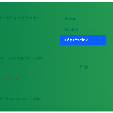
t - Központi iroda
Home
Rólunk
Képzéseink
nt - Gyöngyösi iroda
0 534 9789
t - Kaposvári iroda