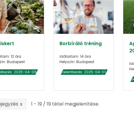
iskert
Borbíráló tréning
A
2
rtam: 12 óra
Időtartam: 14 óra
zín: Budapest
Helyszín: Budapest
Id
He
ntkezés: 2025-04-09
Jelentkezés: 2025-04-01
J
ejegyzés
1 - 19 / 19 tétel megjelenítése.