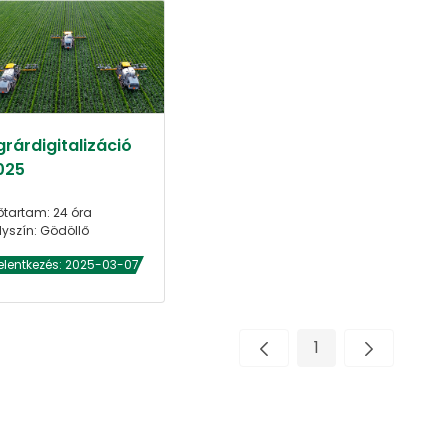
grárdigitalizáció
025
őtartam: 24 óra
lyszín: Gödöllő
elentkezés: 2025-03-07
1
Oldal