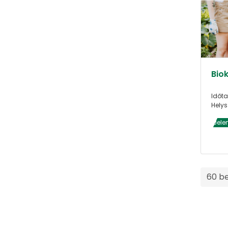
Biok
Időta
Helys
Jele
60 b