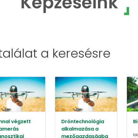
Képzéseink
 találat a
keresésre
nnal végzett
Dróntechnológia
B
amerás
alkalmazása a
Id
gnosztikai
mezőgazdaságba