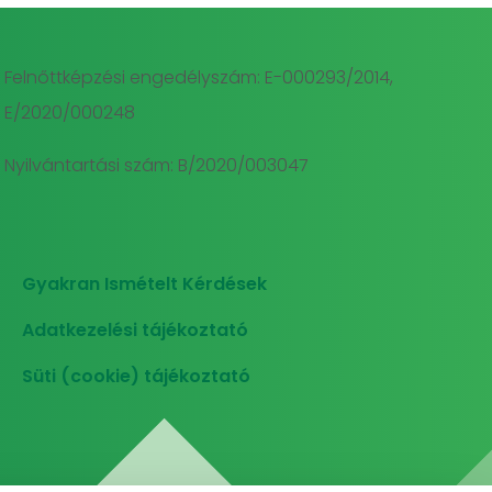
Felnőttképzési engedélyszám: E-000293/2014,
E/2020/000248
Nyilvántartási szám: B/2020/003047
Gyakran Ismételt Kérdések
Adatkezelési tájékoztató
Süti (cookie) tájékoztató