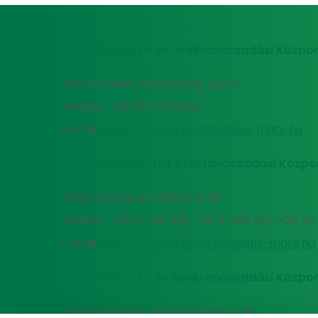
MATE Felnőttképzési és Szaktanácsadási Közpon
2100 Gödöllő, Páter Károly utca 1.
Telefon: +36 30 272 0206
E-mail:
felnottkepzes.godollo@uni-mate.hu
MATE Felnőttképzési és Szaktanácsadási Közpo
3200 Gyöngyös, Mátrai út 36.
Telefon: +36 37 518 326, +36 37 518 327, +36 2
E-mail:
felnottkepzes.gyongyos@uni-mate.hu
MATE Felnőttképzési és Szaktanácsadási Közpon
7400 Kaposvár, Guba Sándor u. 40.