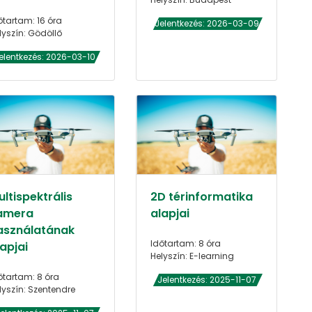
őtartam: 16 óra
Jelentkezés: 2026-03-09
lyszín: Gödöllő
elentkezés: 2026-03-10
ltispektrális
2D térinformatika
amera
alapjai
asználatának
Időtartam: 8 óra
apjai
Helyszín: E-learning
őtartam: 8 óra
Jelentkezés: 2025-11-07
lyszín: Szentendre