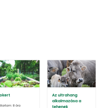
iokert
Az ultrahang
alkalmazása a
őtartam: 8 óra
tehenek