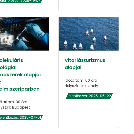
elentkezés: 2025-11-07
olekuláris
Vitorlásturizmus
ológiai
alapjai
ódszerek alapjai
Időtartam: 60 óra
z
Helyszín: Keszthely
lelmiszeriparban
Jelentkezés: 2025-06-22
őtartam: 30 óra
lyszín: Budapest
elentkezés: 2025-07-01