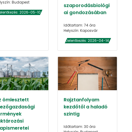
lyszín: Budapest
szaporodásbiológi
ai gondozásában
elentkezés: 2026-05-10
Időtartam: 74 óra
Helyszín: Kaposvár
Jelentkezés: 2026-04-14
z ömlesztett
Rajztanfolyam
ezőgazdasági
kezdőtől a haladó
ermények
szintig
aktározási
Időtartam: 30 óra
lapismeretei
Helyszín: Budapest