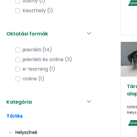
Adony (1)
Jele
Keszthely (1)
Oktatási formák
jelenléti (14)
jelenléti és online (3)
e-learning (1)
online (1)
Társ
alap
Kategória
Időta
Helys
Törlés
Jele
Helyszínek