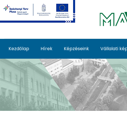
Ugrás a fő tartalomhoz
Kezdőlap
Hírek
Képzéseink
Vállalati k
Képzéseink - MATE Fe