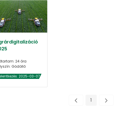
grárdigitalizáció
025
őtartam: 24 óra
lyszín: Gödöllő
elentkezés: 2025-03-07
1
Oldal