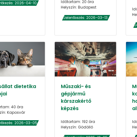
Időtartam: 20 óra
ntkezés: 2026-04-10
Helyszín: Budapest
Id
He
Jelentkezés: 2026-03-13
J
állat dietetika
Műszaki- és
Mu
jai
gépjármű
k
kárszakértő
h
rtam: 40 óra
képzés
al
zín: Kaposvár
Időtartam: 192 óra
Id
ntkezés: 2026-03-05
Helyszín: Gödöllő
He