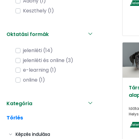
Adony (1)
Jele
Keszthely (1)
Oktatási formák
jelenléti (14)
jelenléti és online (3)
e-learning (1)
online (1)
Társ
alap
Kategória
Időta
Helys
Törlés
Jele
Képzés indulása