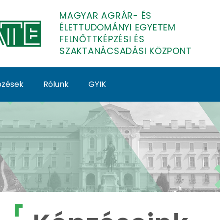
MAGYAR AGRÁR- ÉS
ÉLETTUDOMÁNYI EGYETEM
FELNŐTTKÉPZÉSI ÉS
SZAKTANÁCSADÁSI KÖZPONT
épzések
Rólunk
GYIK
lnőttképzés