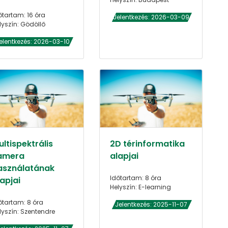
őtartam: 16 óra
Jelentkezés: 2026-03-09
lyszín: Gödöllő
elentkezés: 2026-03-10
ltispektrális
2D térinformatika
amera
alapjai
asználatának
Időtartam: 8 óra
apjai
Helyszín: E-learning
őtartam: 8 óra
Jelentkezés: 2025-11-07
lyszín: Szentendre