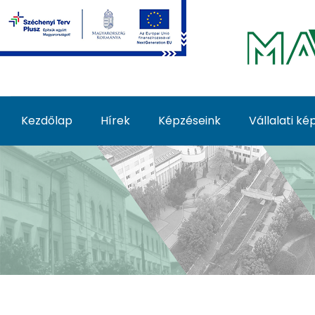
Ugrás a fő tartalomhoz
Kezdőlap
Hírek
Képzéseink
Vállalati k
Képzéseink - MATE Fe