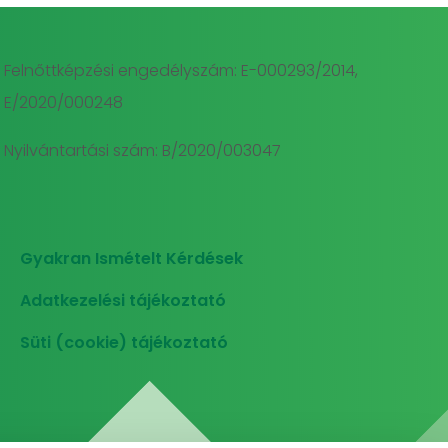
Felnőttképzési engedélyszám: E-000293/2014,
E/2020/000248
Nyilvántartási szám: B/2020/003047
Gyakran Ismételt Kérdések
Adatkezelési tájékoztató
Süti (cookie) tájékoztató