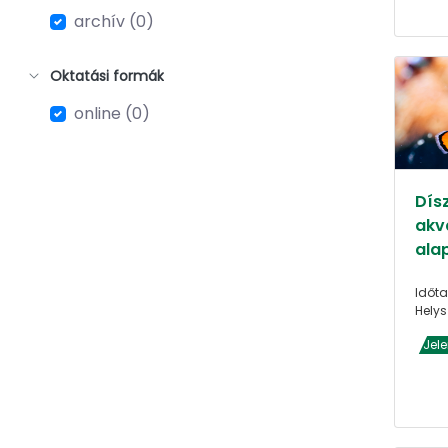
archív (0)
Oktatási formák
online (0)
Dís
akva
ala
Időta
Helys
Jel