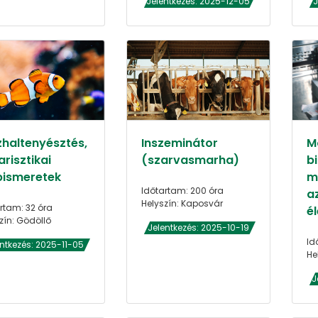
Jelentkezés: 2025-12-05
J
zhaltenyésztés,
Inszeminátor
M
risztikai
(szarvasmarha)
bi
pismeretek
m
Időtartam: 200 óra
a
Helyszín: Kaposvár
rtam: 32 óra
é
zín: Gödöllő
Jelentkezés: 2025-10-19
Id
entkezés: 2025-11-05
He
J