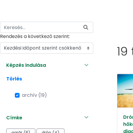
Rendezés a következő szerint:
19
Kezdési időpont szerint csökkenő
Képzés indulása
Törlés
archív (19)
Dró
Címke
hők
dia
agrár (6)
drón (4)