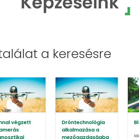
Képzéseink
 találat a
keresésre
nnal végzett
Dróntechnológia
B
amerás
alkalmazása a
Id
gnosztikai
mezőgazdaságba