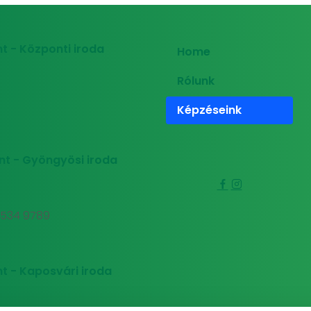
t - Központi iroda
Home
Rólunk
Képzéseink
nt - Gyöngyösi iroda
0 534 9789
t - Kaposvári iroda