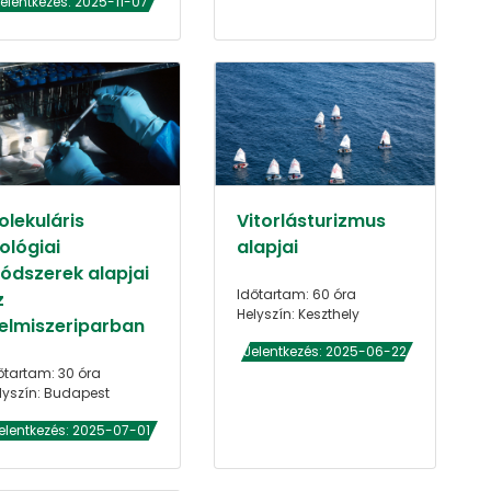
elentkezés: 2025-11-07
olekuláris
Vitorlásturizmus
ológiai
alapjai
ódszerek alapjai
Időtartam: 60 óra
z
Helyszín: Keszthely
lelmiszeriparban
Jelentkezés: 2025-06-22
őtartam: 30 óra
lyszín: Budapest
elentkezés: 2025-07-01