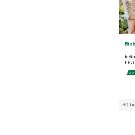
Biok
Időta
Helys
Jele
60 b