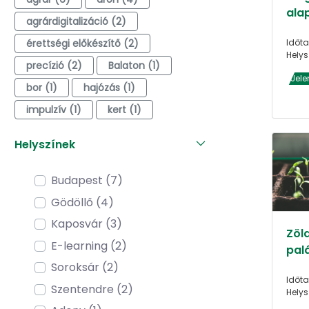
alap
agrárdigitalizáció (2)
érettségi előkészítő (2)
Időta
Helys
precízió (2)
Balaton (1)
Jele
bor (1)
hajózás (1)
impulzív (1)
kert (1)
Helyszínek
Budapest (7)
Gödöllő (4)
Kaposvár (3)
Zöl
E-learning (2)
pal
Soroksár (2)
Időta
Szentendre (2)
Helys