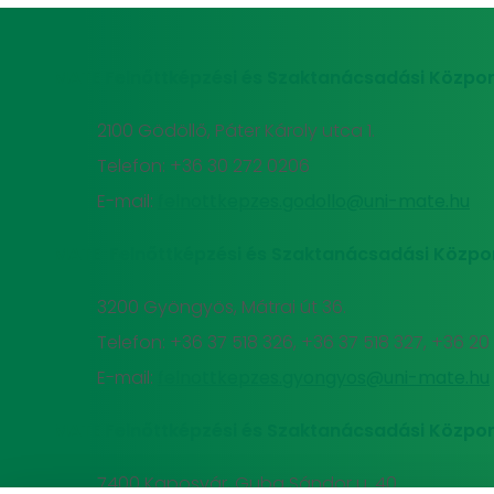
MATE Felnőttképzési és Szaktanácsadási Közpon
2100 Gödöllő, Páter Károly utca 1.
Telefon: +36 30 272 0206
E-mail:
felnottkepzes.godollo@uni-mate.hu
MATE Felnőttképzési és Szaktanácsadási Közpo
3200 Gyöngyös, Mátrai út 36.
Telefon: +36 37 518 326, +36 37 518 327, +36 2
E-mail:
felnottkepzes.gyongyos@uni-mate.hu
MATE Felnőttképzési és Szaktanácsadási Közpon
7400 Kaposvár, Guba Sándor u. 40.