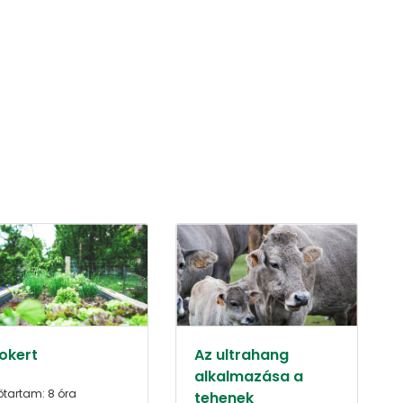
iokert
Az ultrahang
alkalmazása a
őtartam: 8 óra
tehenek