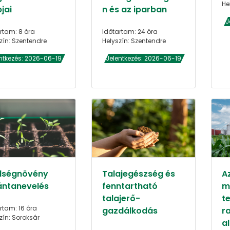
He
jai
n és az iparban
J
rtam: 8 óra
Időtartam: 24 óra
zín: Szentendre
Helyszín: Szentendre
ntkezés: 2026-06-19
Jelentkezés: 2026-06-19
dségnövény
Talajegészség és
A
ántanevelés
fenntartható
m
talajerő-
t
rtam: 16 óra
gazdálkodás
r
zín: Soroksár
a