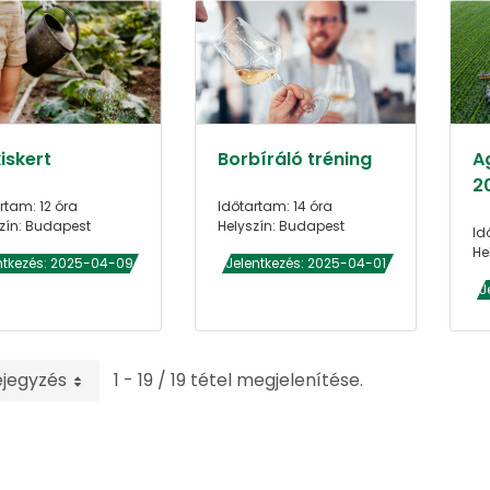
iskert
Borbíráló tréning
A
2
rtam: 12 óra
Időtartam: 14 óra
zín: Budapest
Helyszín: Budapest
Id
He
ntkezés: 2025-04-09
Jelentkezés: 2025-04-01
J
ejegyzés
1 - 19 / 19 tétel megjelenítése.