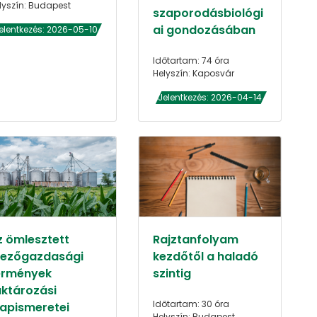
lyszín: Budapest
szaporodásbiológi
ai gondozásában
elentkezés: 2026-05-10
Időtartam: 74 óra
Helyszín: Kaposvár
Jelentkezés: 2026-04-14
z ömlesztett
Rajztanfolyam
ezőgazdasági
kezdőtől a haladó
ermények
szintig
aktározási
Időtartam: 30 óra
lapismeretei
Helyszín: Budapest