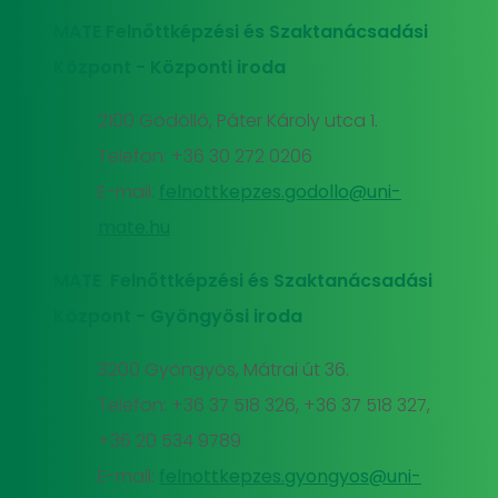
MATE Felnőttképzési és Szaktanácsadási
Központ - Központi iroda
2100 Gödöllő, Páter Károly utca 1.
Telefon: +36 30 272 0206
E-mail:
felnottkepzes.godollo@uni-
mate.hu
MATE Felnőttképzési és Szaktanácsadási
Központ - Gyöngyösi iroda
3200 Gyöngyös, Mátrai út 36.
Telefon: +36 37 518 326, +36 37 518 327,
+36 20 534 9789
E-mail:
felnottkepzes.gyongyos@uni-