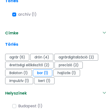
Törlés
archív (1)
Címke
Törlés
agrár (6)
drón (4)
agrárdigitalizáció (2)
érettségi előkészítő (2)
precízió (2)
Balaton (1)
bor (1)
hajózás (1)
impulzív (1)
kert (1)
Helyszínek
Budapest (1)