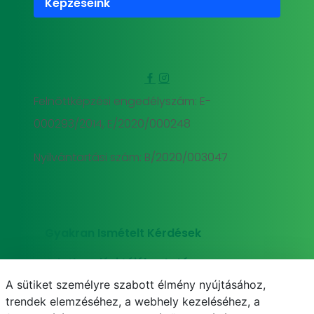
Képzéseink
Felnőttképzési engedélyszám: E-
000293/2014, E/2020/000248
Nyilvántartási szám: B/2020/003047
Gyakran Ismételt Kérdések
Adatkezelési tájékoztató
A sütiket személyre szabott élmény nyújtásához,
Süti (cookie) tájékoztató
trendek elemzéséhez, a webhely kezeléséhez, a