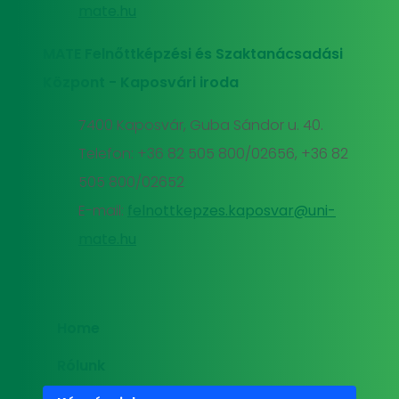
mate.hu
MATE Felnőttképzési és Szaktanácsadási
Központ - Kaposvári iroda
7400 Kaposvár, Guba Sándor u. 40.
Telefon: +36 82 505 800/02656, +36 82
505 800/02652
E-mail:
felnottkepzes.kaposvar@uni-
mate.hu
Home
Rólunk