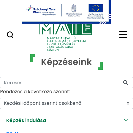
Ugrás a fő tartalomhoz
GYIK
Képzéseink - MATE Fe
MAGYAR AGRÁR- ÉS
ÉLETTUDOMÁNYI EGYETEM
FELNŐTTKÉPZÉSI ÉS
SZAKTANÁCSADÁSI
KÖZPONT
Képzéseink
Rendezés a következő szerint:
Kezdési időpont szerint csökkenő
Képzés indulása