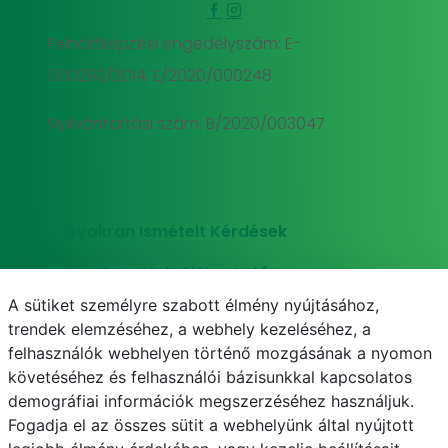
Felnőttképzési engedélyszám: E-
000293/2014, E/2020/000248
Nyilvántartási szám: B/2020/003047
Gyakran Ismételt Kérdések
Adatkezelési tájékoztató
A sütiket személyre szabott élmény nyújtásához,
Süti (cookie) tájékoztató
trendek elemzéséhez, a webhely kezeléséhez, a
felhasználók webhelyen történő mozgásának a nyomon
követéséhez és felhasználói bázisunkkal kapcsolatos
demográfiai információk megszerzéséhez használjuk.
E-mail
Telefonkönyv
NEPTUN
E-learning
Fogadja el az összes sütit a webhelyünk által nyújtott