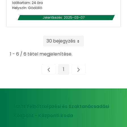
Időtartam: 24 óra
Helyszín: Gödöllő
Jelentkezés: 2025-03-07
30 bejegyzés
1 - 6 / 6 tétel megjelenítése.
1
Oldal
MATE Felnőttképzési és Szaktanácsadási
Központ - Központi iroda