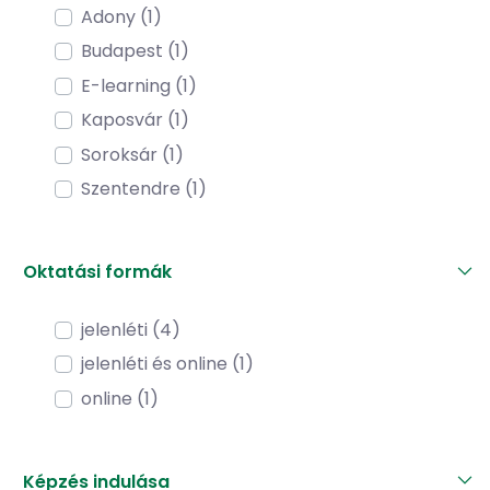
Adony (1)
Budapest (1)
E-learning (1)
Kaposvár (1)
Soroksár (1)
Szentendre (1)
Oktatási formák
jelenléti (4)
jelenléti és online (1)
online (1)
Képzés indulása