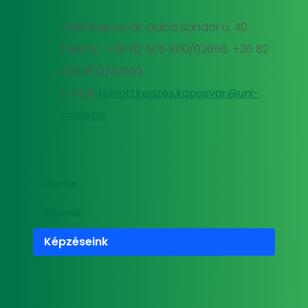
7400 Kaposvár, Guba Sándor u. 40.
Telefon: +36 82 505 800/02656, +36 82
505 800/02652
E-mail:
felnottkepzes.kaposvar@uni-
mate.hu
Home
Rólunk
Képzéseink