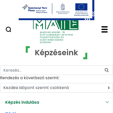
Ugrás a fő tartalomhoz
GYIK
Képzéseink - MATE Fe
MAGYAR AGRÁR- ÉS
ÉLETTUDOMÁNYI EGYETEM
FELNŐTTKÉPZÉSI ÉS
SZAKTANÁCSADÁSI
KÖZPONT
Képzéseink
Rendezés a következő szerint:
Kezdési időpont szerint csökkenő
Képzés indulása