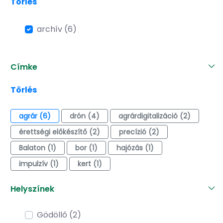
Törlés
archív (6)
Címke
Törlés
agrár (6)
drón (4)
agrárdigitalizáció (2)
érettségi előkészítő (2)
precízió (2)
Balaton (1)
bor (1)
hajózás (1)
impulzív (1)
kert (1)
Helyszínek
Gödöllő (2)