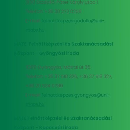
2100 Gödöllő, Páter Károly utca 1.
Telefon: +36 30 272 0206
E-mail:
felnottkepzes.godollo@uni-
mate.hu
MATE Felnőttképzési és Szaktanácsadási
Központ - Gyöngyösi iroda
3200 Gyöngyös, Mátrai út 36.
Telefon: +36 37 518 326, +36 37 518 327,
+36 20 534 9789
E-mail:
felnottkepzes.gyongyos@uni-
mate.hu
MATE Felnőttképzési és Szaktanácsadási
Központ - Kaposvári iroda