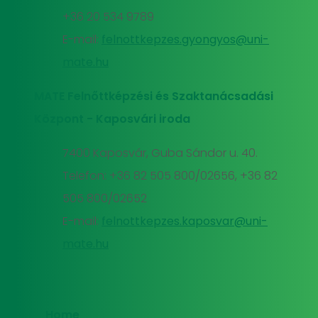
+36 20 534 9789
E-mail:
felnottkepzes.gyongyos@uni-
mate.hu
MATE Felnőttképzési és Szaktanácsadási
Központ - Kaposvári iroda
7400 Kaposvár, Guba Sándor u. 40.
Telefon: +36 82 505 800/02656, +36 82
505 800/02652
E-mail:
felnottkepzes.kaposvar@uni-
mate.hu
Home