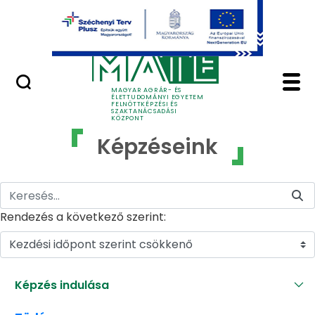
Ugrás a fő tartalomhoz
GYIK
Képzéseink - MATE Fe
MAGYAR AGRÁR- ÉS
ÉLETTUDOMÁNYI EGYETEM
FELNŐTTKÉPZÉSI ÉS
SZAKTANÁCSADÁSI
KÖZPONT
Képzéseink
Rendezés a következő szerint:
Kezdési időpont szerint csökkenő
Képzés indulása