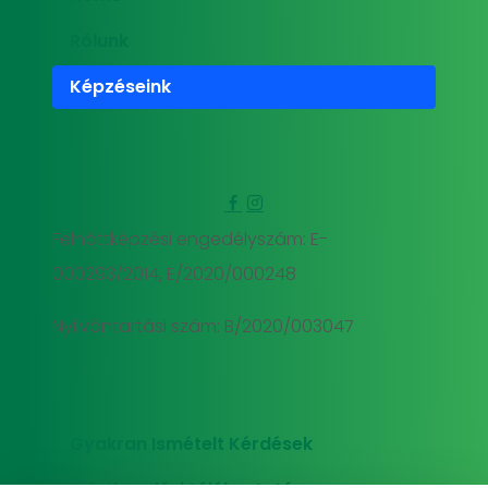
Rólunk
Képzéseink
Felnőttképzési engedélyszám: E-
000293/2014, E/2020/000248
Nyilvántartási szám: B/2020/003047
Gyakran Ismételt Kérdések