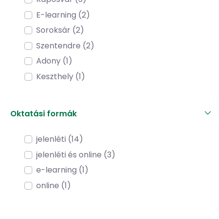
E-learning (2)
Soroksár (2)
Szentendre (2)
Adony (1)
Keszthely (1)
Oktatási formák
jelenléti (14)
jelenléti és online (3)
e-learning (1)
online (1)