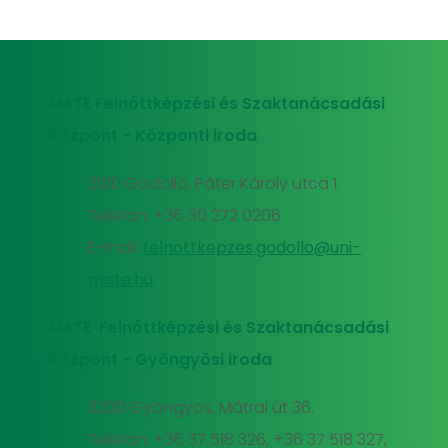
MATE Felnőttképzési és Szaktanácsadási
Központ - Központi iroda
2100 Gödöllő, Páter Károly utca 1.
Telefon: +36 30 272 0206
E-mail:
felnottkepzes.godollo@uni-
mate.hu
MATE Felnőttképzési és Szaktanácsadási
Központ - Gyöngyösi iroda
3200 Gyöngyös, Mátrai út 36.
Telefon: +36 37 518 326, +36 37 518 327,