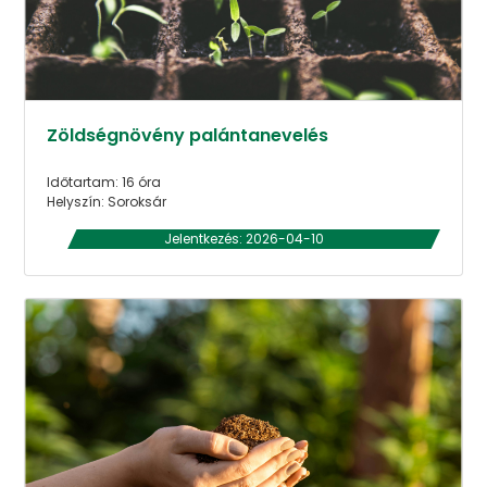
Zöldségnövény palántanevelés
Időtartam: 16 óra
Helyszín: Soroksár
Jelentkezés: 2026-04-10