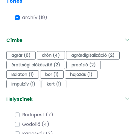
Törlés
archív (19)
Címke
agrár (6)
drón (4)
agrárdigitalizáció (2)
érettségi előkészítő (2)
precízió (2)
Balaton (1)
bor (1)
hajózás (1)
impulzív (1)
kert (1)
Helyszínek
Budapest (7)
Gödöllő (4)
Kaposvár (3)