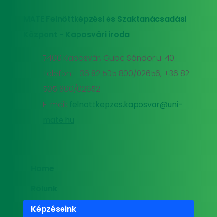
MATE Felnőttképzési és Szaktanácsadási
Központ - Kaposvári iroda
7400 Kaposvár, Guba Sándor u. 40.
Telefon: +36 82 505 800/02656, +36 82
505 800/02652
E-mail:
felnottkepzes.kaposvar@uni-
mate.hu
Home
Rólunk
Képzéseink