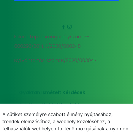
Felnőttképzési engedélyszám: E-
000293/2014, E/2020/000248
Nyilvántartási szám: B/2020/003047
Gyakran Ismételt Kérdések
Adatkezelési tájékoztató
A sütiket személyre szabott élmény nyújtásához,
Süti (cookie) tájékoztató
trendek elemzéséhez, a webhely kezeléséhez, a
felhasználók webhelyen történő mozgásának a nyomon