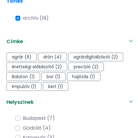
Törlés
archív (19)
Címke
agrár (6)
drón (4)
agrárdigitalizáció (2)
érettségi előkészítő (2)
precízió (2)
Balaton (1)
bor (1)
hajózás (1)
impulzív (1)
kert (1)
Helyszínek
Budapest (7)
Gödöllő (4)
Kaposvár (3)