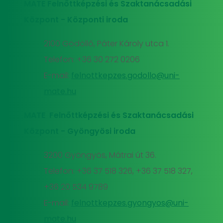
MATE Felnőttképzési és Szaktanácsadási
Központ - Központi iroda
2100 Gödöllő, Páter Károly utca 1.
Telefon: +36 30 272 0206
E-mail:
felnottkepzes.godollo@uni-
mate.hu
MATE Felnőttképzési és Szaktanácsadási
Központ - Gyöngyösi iroda
3200 Gyöngyös, Mátrai út 36.
Telefon: +36 37 518 326, +36 37 518 327,
+36 20 534 9789
E-mail:
felnottkepzes.gyongyos@uni-
mate.hu