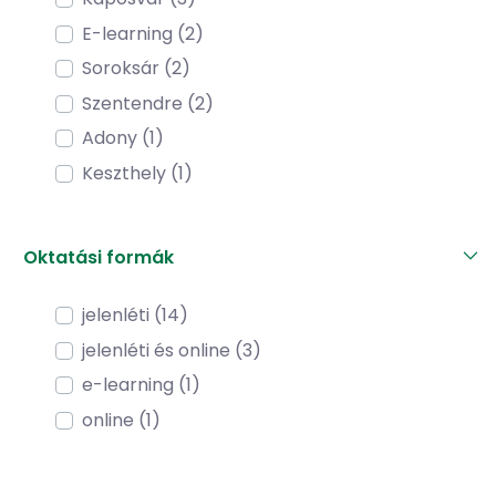
E-learning (2)
Soroksár (2)
Szentendre (2)
Adony (1)
Keszthely (1)
Oktatási formák
jelenléti (14)
jelenléti és online (3)
e-learning (1)
online (1)