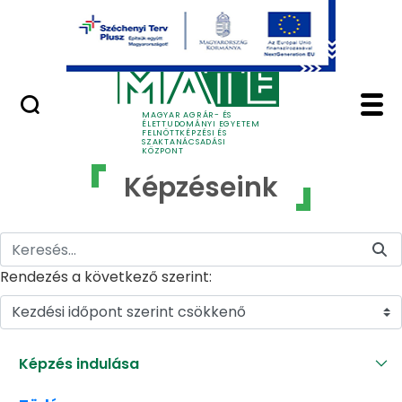
Ugrás a fő tartalomhoz
GYIK
Képzéseink - MATE Fe
MAGYAR AGRÁR- ÉS
ÉLETTUDOMÁNYI EGYETEM
FELNŐTTKÉPZÉSI ÉS
SZAKTANÁCSADÁSI
KÖZPONT
Képzéseink
Rendezés a következő szerint:
Kezdési időpont szerint csökkenő
Képzés indulása