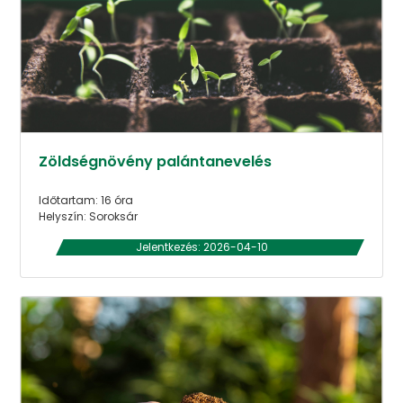
Zöldségnövény palántanevelés
Időtartam: 16 óra
Helyszín: Soroksár
Jelentkezés: 2026-04-10