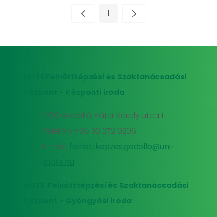
1
Oldal
MATE Felnőttképzési és Szaktanácsadási
Központ - Központi iroda
2100 Gödöllő, Páter Károly utca 1.
Telefon: +36 30 272 0206
E-mail:
felnottkepzes.godollo@uni-
mate.hu
MATE Felnőttképzési és Szaktanácsadási
Központ - Gyöngyösi iroda