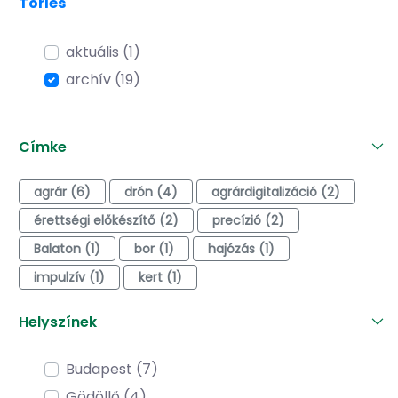
Törlés
aktuális (1)
archív (19)
Címke
agrár (6)
drón (4)
agrárdigitalizáció (2)
érettségi előkészítő (2)
precízió (2)
Balaton (1)
bor (1)
hajózás (1)
impulzív (1)
kert (1)
Helyszínek
Budapest (7)
Gödöllő (4)