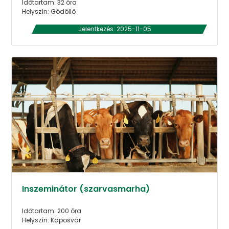
Időtartam: 32 óra
Helyszín: Gödöllő
Jelentkezés: 2025-11-05
Inszeminátor (szarvasmarha)
Időtartam: 200 óra
Helyszín: Kaposvár