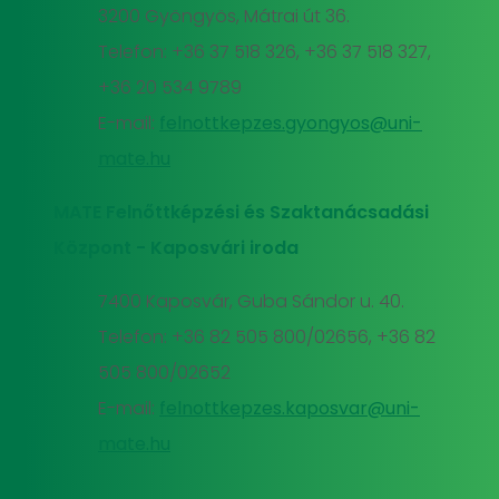
3200 Gyöngyös, Mátrai út 36.
Telefon: +36 37 518 326, +36 37 518 327,
+36 20 534 9789
E-mail:
felnottkepzes.gyongyos@uni-
mate.hu
MATE Felnőttképzési és Szaktanácsadási
Központ - Kaposvári iroda
7400 Kaposvár, Guba Sándor u. 40.
Telefon: +36 82 505 800/02656, +36 82
505 800/02652
E-mail:
felnottkepzes.kaposvar@uni-
mate.hu