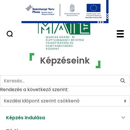
Ugrás a fő tartalomhoz
GYIK
Képzéseink - MATE Fe
MAGYAR AGRÁR- ÉS
ÉLETTUDOMÁNYI EGYETEM
FELNŐTTKÉPZÉSI ÉS
SZAKTANÁCSADÁSI
KÖZPONT
Képzéseink
Rendezés a következő szerint:
Kezdési időpont szerint csökkenő
Képzés indulása