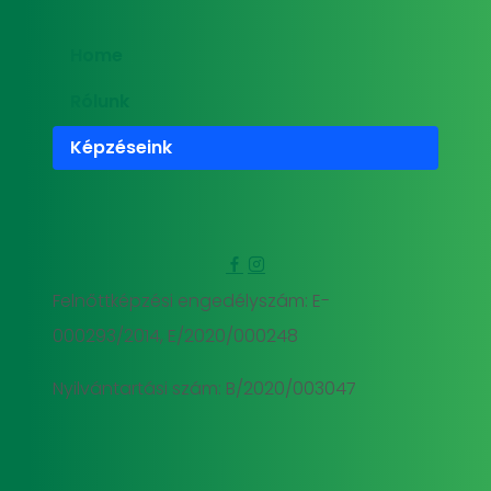
Home
Rólunk
Képzéseink
Felnőttképzési engedélyszám: E-
000293/2014, E/2020/000248
Nyilvántartási szám: B/2020/003047