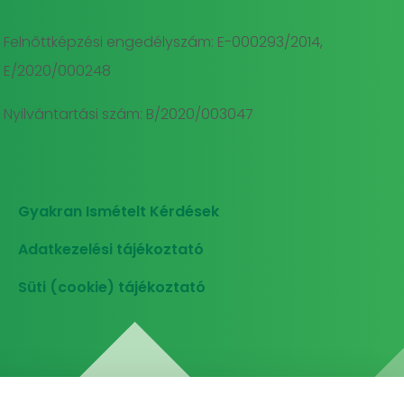
Felnőttképzési engedélyszám: E-000293/2014,
E/2020/000248
Nyilvántartási szám: B/2020/003047
Gyakran Ismételt Kérdések
Adatkezelési tájékoztató
Süti (cookie) tájékoztató