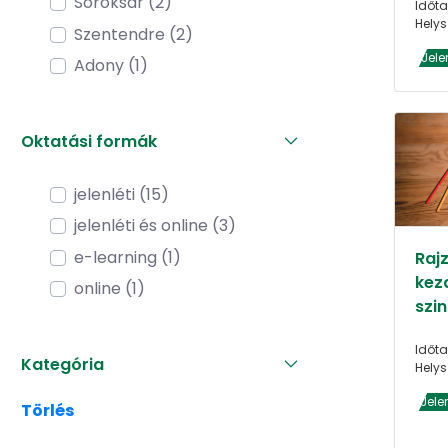
Soroksár (2)
Időta
Helys
Szentendre (2)
Jele
Adony (1)
Oktatási formák
jelenléti (15)
jelenléti és online (3)
e-learning (1)
Raj
kez
online (1)
szin
Időta
Kategória
Helys
Jele
Törlés