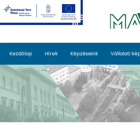
Ugrás a fő tartalomhoz
Kezdőlap
Hírek
Képzéseink
Vállalati k
Képzéseink - MATE Fe