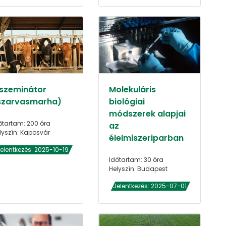
nszeminátor
Molekuláris
szarvasmarha)
biológiai
módszerek alapjai
őtartam: 200 óra
az
lyszín: Kaposvár
élelmiszeriparban
elentkezés: 2025-10-19
Időtartam: 30 óra
Helyszín: Budapest
Jelentkezés: 2025-07-01