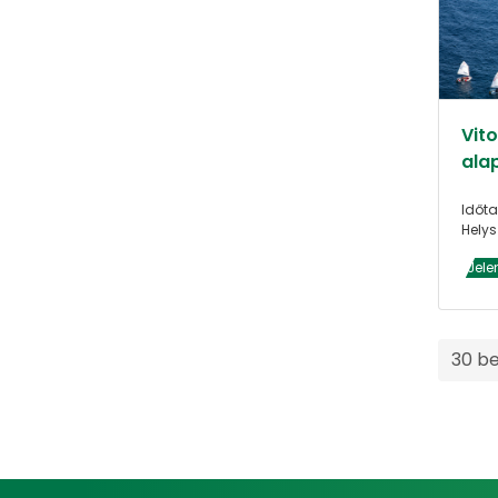
Vit
alap
Időta
Helys
Jele
30 b