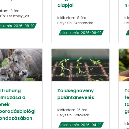
alapjai
n
rtam: 8 óra
zín: Keszthely_olt
Időtartam: 8 óra
Id
Helyszín: Szentendre
He
ntkezés: 2026-08-19
Jelentkezés: 2026-06-19
J
ultrahang
Zöldségnövény
T
almazása a
palántanevelés
f
enek
t
Időtartam: 16 óra
porodásbiológi
g
Helyszín: Soroksár
gondozásában
Id
Jelentkezés: 2026-04-10
He