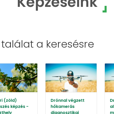
Képzéseink
 találat a
keresésre
i (zöld)
Drónnal végzett
D
szés képzés -
hőkamerás
a
zthely
diagnosztikai
m