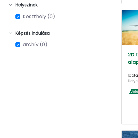
Helyszínek
Keszthely (0)
Képzés indulása
archív (0)
2D 
alap
Időta
Helys
Jel