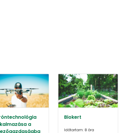
róntechnológia
Biokert
lkalmazása a
Időtartam: 8 óra
ezőgazdaságba