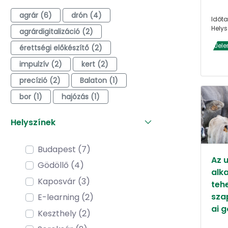
agrár (6)
drón (4)
Időta
Helys
agrárdigitalizáció (2)
Jele
érettségi előkészítő (2)
impulzív (2)
kert (2)
precízió (2)
Balaton (1)
bor (1)
hajózás (1)
Helyszínek
Budapest (7)
Az 
Gödöllő (4)
alk
Kaposvár (3)
teh
sza
E-learning (2)
ai 
Keszthely (2)