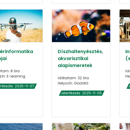
térinformatika
Díszhaltenyésztés,
I
jai
akvarisztikai
(
alapismeretek
rtam: 8 óra
Id
zín: E-learning
He
Időtartam: 32 óra
Helyszín: Gödöllő
entkezés: 2025-11-07
J
Jelentkezés: 2025-11-05