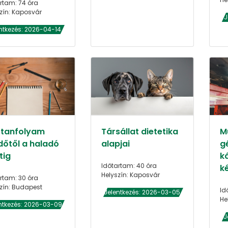
rtam: 74 óra
zín: Kaposvár
J
ntkezés: 2026-04-14
ztanfolyam
Társállat dietetika
M
dőtől a haladó
alapjai
g
tig
k
Időtartam: 40 óra
k
Helyszín: Kaposvár
rtam: 30 óra
zín: Budapest
Id
Jelentkezés: 2026-03-05
He
ntkezés: 2026-03-09
J