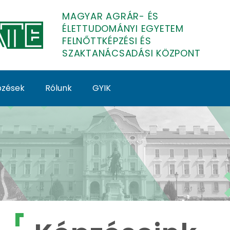
MAGYAR AGRÁR- ÉS
ÉLETTUDOMÁNYI EGYETEM
FELNŐTTKÉPZÉSI ÉS
SZAKTANÁCSADÁSI KÖZPONT
épzések
Rólunk
GYIK
lnőttképzés