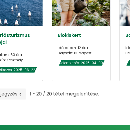
orlásturizmus
Biokiskert
B
jai
Időtartam: 12 óra
Id
Helyszín: Budapest
He
rtam: 60 óra
zín: Keszthely
Jelentkezés: 2025-04-09
J
ntkezés: 2025-06-22
ejegyzés
1 - 20 / 20 tétel megjelenítése.