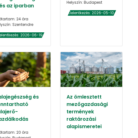
Helyszín: Budapest
 és az iparban
Jelentkezés: 2026-05-10
őtartam: 24 óra
lyszín: Szentendre
elentkezés: 2026-06-19
alajegészség és
Az ömlesztett
enntartható
mezőgazdasági
alajerő-
termények
azdálkodás
raktározási
alapismeretei
őtartam: 20 óra
lyszín: Budapest