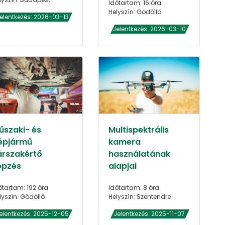
Időtartam: 16 óra
Helyszín: Gödöllő
elentkezés: 2026-03-13
Jelentkezés: 2026-03-10
űszaki- és
Multispektrális
épjármű
kamera
árszakértő
használatának
épzés
alapjai
őtartam: 192 óra
Időtartam: 8 óra
lyszín: Gödöllő
Helyszín: Szentendre
elentkezés: 2025-12-05
Jelentkezés: 2025-11-07