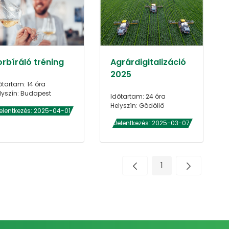
orbíráló tréning
Agrárdigitalizáció
2025
őtartam: 14 óra
lyszín: Budapest
Időtartam: 24 óra
Helyszín: Gödöllő
elentkezés: 2025-04-01
Jelentkezés: 2025-03-07
1
Oldal