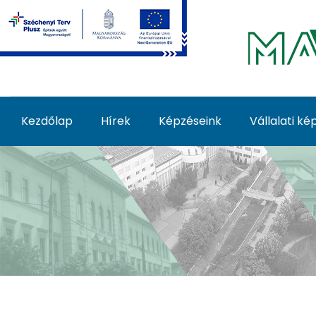
Ugrás a fő tartalomhoz
Kezdőlap
Hírek
Képzéseink
Vállalati k
Képzéseink - MATE Fe