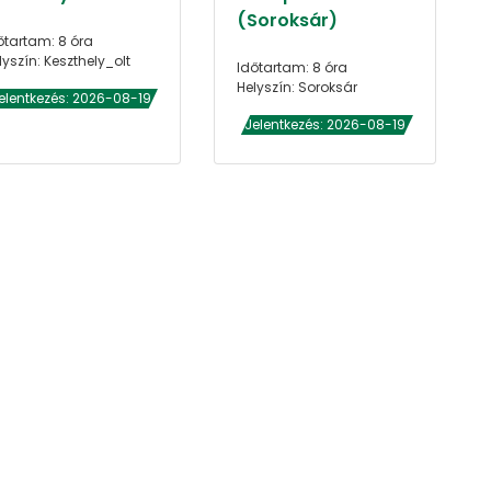
(Soroksár)
őtartam: 8 óra
lyszín: Keszthely_olt
Időtartam: 8 óra
Helyszín: Soroksár
elentkezés: 2026-08-19
Jelentkezés: 2026-08-19