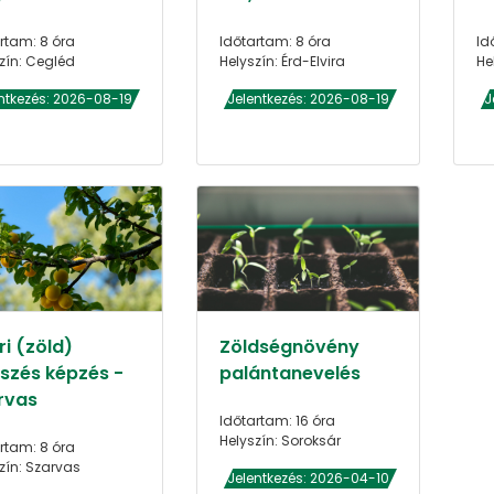
rtam: 8 óra
Időtartam: 8 óra
Id
zín: Cegléd
Helyszín: Érd-Elvira
He
ntkezés: 2026-08-19
Jelentkezés: 2026-08-19
J
i (zöld)
Zöldségnövény
szés képzés -
palántanevelés
rvas
Időtartam: 16 óra
Helyszín: Soroksár
rtam: 8 óra
zín: Szarvas
Jelentkezés: 2026-04-10