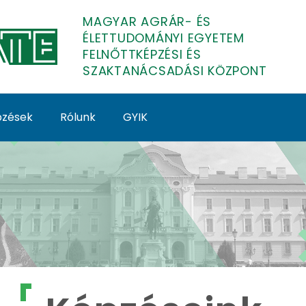
MAGYAR AGRÁR- ÉS
ÉLETTUDOMÁNYI EGYETEM
FELNŐTTKÉPZÉSI ÉS
SZAKTANÁCSADÁSI KÖZPONT
épzések
Rólunk
GYIK
lnőttképzés