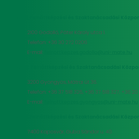
MATE Felnőttképzési és Szaktanácsadási Közpon
2100 Gödöllő, Páter Károly utca 1.
Telefon: +36 30 272 0206
E-mail:
felnottkepzes.godollo@uni-mate.hu
MATE Felnőttképzési és Szaktanácsadási Közpo
3200 Gyöngyös, Mátrai út 36.
Telefon: +36 37 518 326, +36 37 518 327, +36 2
E-mail:
felnottkepzes.gyongyos@uni-mate.hu
MATE Felnőttképzési és Szaktanácsadási Közpon
7400 Kaposvár, Guba Sándor u. 40.