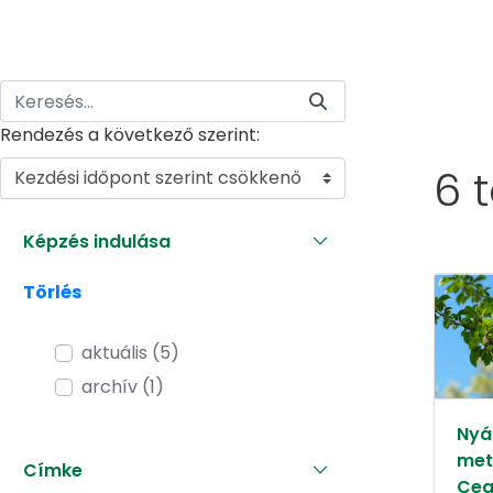
Rendezés a következő szerint:
6 
Kezdési időpont szerint csökkenő
Képzés indulása
Törlés
aktuális (5)
archív (1)
Nyár
met
Címke
Ceg