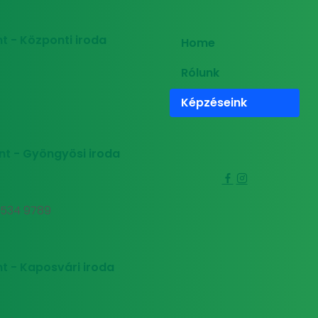
t - Központi iroda
Home
Rólunk
Képzéseink
nt - Gyöngyösi iroda
0 534 9789
t - Kaposvári iroda