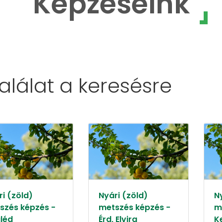
Képzéseink
találat a
keresésre
i (zöld)
Nyári (zöld)
N
szés képzés -
metszés képzés -
m
léd
Érd, Elvira
K