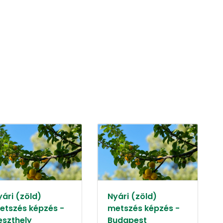
yári (zöld)
Nyári (zöld)
etszés képzés -
metszés képzés -
eszthely
Budapest