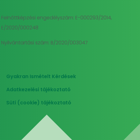
Felnőttképzési engedélyszám: E-000293/2014,
E/2020/000248
Nyilvántartási szám: B/2020/003047
Gyakran Ismételt Kérdések
Adatkezelési tájékoztató
Süti (cookie) tájékoztató