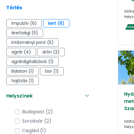
Törlés
Időta
Helys
impulzív (6)
kert (6)
Jele
érettségi (5)
intézményi pont (5)
agrár (4)
drón (2)
agrárdigitalizáció (1)
Balaton (1)
bor (1)
hajózás (1)
Nyár
Helyszínek
met
Sza
Budapest (2)
Soroksár (2)
Időta
Helys
Cegléd (1)