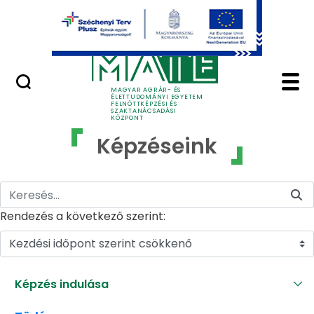
Ugrás a fő tartalomhoz
GYIK
Képzéseink - MATE Fe
MAGYAR AGRÁR- ÉS
ÉLETTUDOMÁNYI EGYETEM
FELNŐTTKÉPZÉSI ÉS
SZAKTANÁCSADÁSI
KÖZPONT
Képzéseink
Rendezés a következő szerint:
Kezdési időpont szerint csökkenő
Képzés indulása