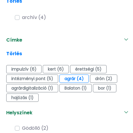
Törlés
archív (4)
Címke
Törlés
impulzív (6)
kert (6)
érettségi (5)
intézményi pont (5)
agrár (4)
drón (2)
agrárdigitalizáció (1)
Balaton (1)
bor (1)
hajózás (1)
Helyszínek
Gödöllő (2)