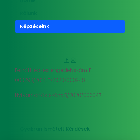
Home
Rólunk
Képzéseink
Felnőttképzési engedélyszám: E-
000293/2014, E/2020/000248
Nyilvántartási szám: B/2020/003047
Gyakran Ismételt Kérdések