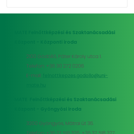
MATE Felnőttképzési és Szaktanácsadási
Központ - Központi iroda
2100 Gödöllő, Páter Károly utca 1.
Telefon: +36 30 272 0206
E-mail:
felnottkepzes.godollo@uni-
mate.hu
MATE Felnőttképzési és Szaktanácsadási
Központ - Gyöngyösi iroda
3200 Gyöngyös, Mátrai út 36.
Telefon: +36 37 518 326, +36 37 518 327,