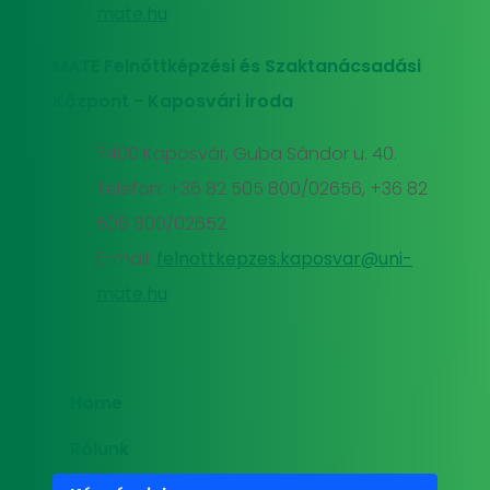
mate.hu
MATE Felnőttképzési és Szaktanácsadási
Központ - Kaposvári iroda
7400 Kaposvár, Guba Sándor u. 40.
Telefon: +36 82 505 800/02656, +36 82
505 800/02652
E-mail:
felnottkepzes.kaposvar@uni-
mate.hu
Home
Rólunk