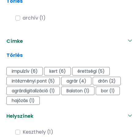
Törlés
archív (1)
Címke
Törlés
impulzív (6)
kert (6)
érettségi (5)
intézményi pont (5)
agrár (4)
drón (2)
agrárdigitalizáció (1)
Balaton (1)
bor (1)
hajózás (1)
Helyszínek
Keszthely (1)