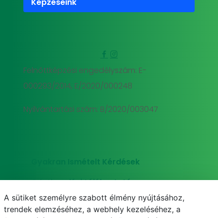
Képzéseink
Felnőttképzési engedélyszám: E-
000293/2014, E/2020/000248
Nyilvántartási szám: B/2020/003047
Gyakran Ismételt Kérdések
Adatkezelési tájékoztató
A sütiket személyre szabott élmény nyújtásához,
Süti (cookie) tájékoztató
trendek elemzéséhez, a webhely kezeléséhez, a