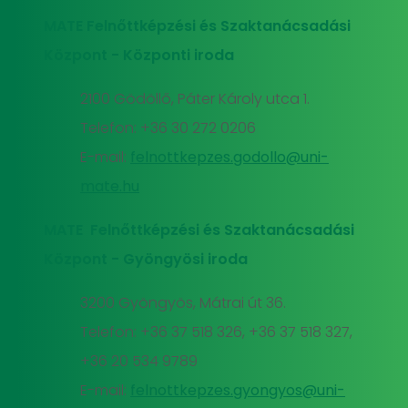
MATE Felnőttképzési és Szaktanácsadási
Központ - Központi iroda
2100 Gödöllő, Páter Károly utca 1.
Telefon: +36 30 272 0206
E-mail:
felnottkepzes.godollo@uni-
mate.hu
MATE Felnőttképzési és Szaktanácsadási
Központ - Gyöngyösi iroda
3200 Gyöngyös, Mátrai út 36.
Telefon: +36 37 518 326, +36 37 518 327,
+36 20 534 9789
E-mail:
felnottkepzes.gyongyos@uni-