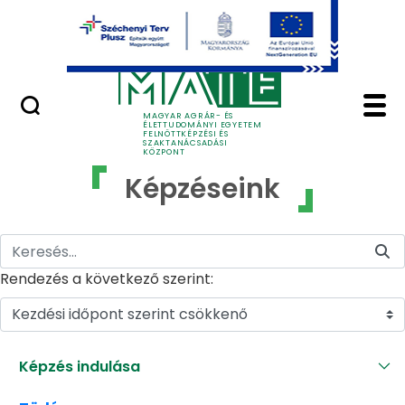
Ugrás a fő tartalomhoz
GYIK
Képzéseink - MATE Fe
MAGYAR AGRÁR- ÉS
ÉLETTUDOMÁNYI EGYETEM
FELNŐTTKÉPZÉSI ÉS
SZAKTANÁCSADÁSI
KÖZPONT
Képzéseink
Rendezés a következő szerint:
Kezdési időpont szerint csökkenő
Képzés indulása