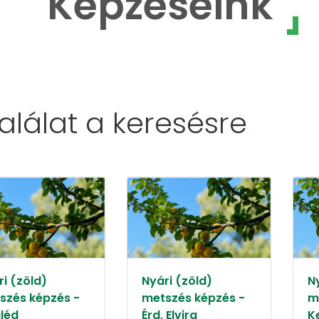
Képzéseink
találat a
keresésre
i (zöld)
Nyári (zöld)
N
szés képzés -
metszés képzés -
m
léd
Érd, Elvira
K