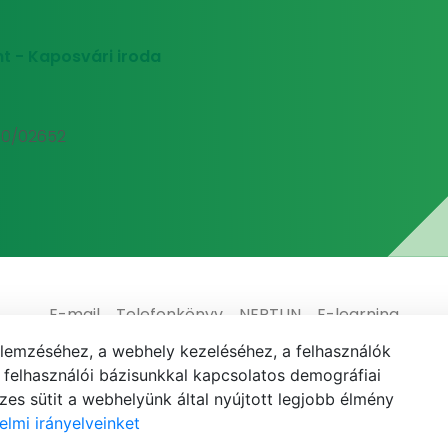
t - Kaposvári iroda
00/02652
E-mail
Telefonkönyv
NEPTUN
E-learning
elemzéséhez, a webhely kezeléséhez, a felhasználók
elhasználói bázisunkkal kapcsolatos demográfiai
es sütit a webhelyünk által nyújtott legjobb élmény
elmi irányelveinket
© MATE 2021