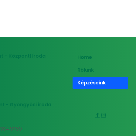
t - Központi iroda
Home
Rólunk
Képzéseink
nt - Gyöngyösi iroda
0 534 9789