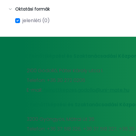
Oktatási formák
jelenléti (0)
MATE Felnőttképzési és Szaktanácsadási Közpon
2100 Gödöllő, Páter Károly utca 1.
Telefon: +36 30 272 0206
E-mail:
felnottkepzes.godollo@uni-mate.hu
MATE Felnőttképzési és Szaktanácsadási Közpo
3200 Gyöngyös, Mátrai út 36.
Telefon: +36 37 518 326, +36 37 518 327, +36 2