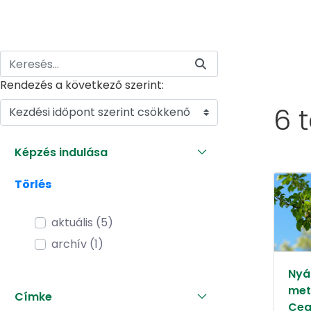
Rendezés a következő szerint:
6 
Kezdési időpont szerint csökkenő
Képzés indulása
Törlés
aktuális (5)
archív (1)
Nyár
met
Címke
Ceg