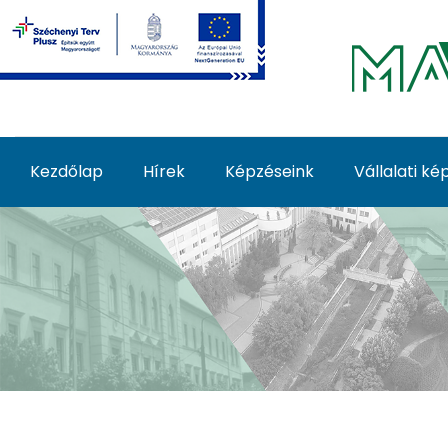
Ugrás a fő tartalomhoz
Kezdőlap
Hírek
Képzéseink
Vállalati k
Képzéseink - MATE Fe