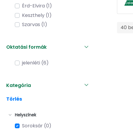
Jele
Érd-Elvira (1)
Keszthely (1)
Szarvas (1)
40 b
Oktatási formák
jelenléti (6)
Kategória
Törlés
Helyszínek
Soroksár (0)