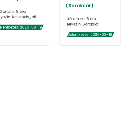
(Soroksár)
őtartam: 8 óra
lyszín: Keszthely_olt
Időtartam: 8 óra
Helyszín: Soroksár
elentkezés: 2026-08-19
Jelentkezés: 2026-08-19