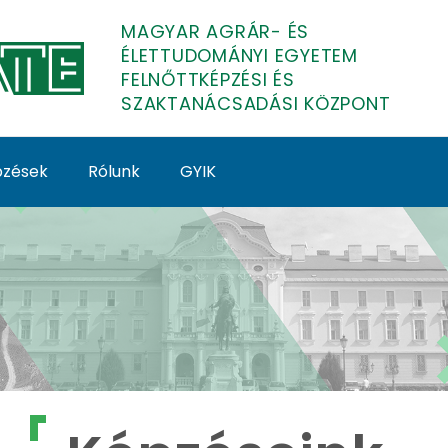
MAGYAR AGRÁR- ÉS
ÉLETTUDOMÁNYI EGYETEM
FELNŐTTKÉPZÉSI ÉS
SZAKTANÁCSADÁSI KÖZPONT
épzések
Rólunk
GYIK
lnőttképzés