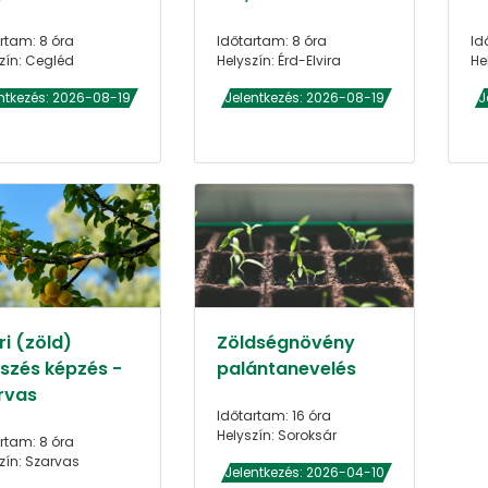
rtam: 8 óra
Időtartam: 8 óra
Id
zín: Cegléd
Helyszín: Érd-Elvira
He
ntkezés: 2026-08-19
Jelentkezés: 2026-08-19
J
i (zöld)
Zöldségnövény
szés képzés -
palántanevelés
rvas
Időtartam: 16 óra
Helyszín: Soroksár
rtam: 8 óra
zín: Szarvas
Jelentkezés: 2026-04-10