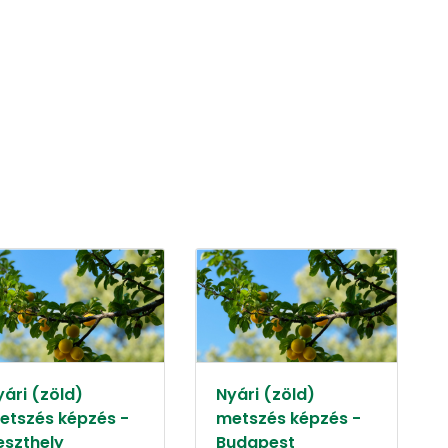
yári (zöld)
Nyári (zöld)
etszés képzés -
metszés képzés -
eszthely
Budapest