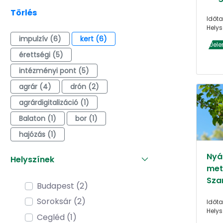
Törlés
Időta
Helys
impulzív (6)
kert (6)
Jele
érettségi (5)
intézményi pont (5)
agrár (4)
drón (2)
agrárdigitalizáció (1)
Balaton (1)
bor (1)
hajózás (1)
Nyár
Helyszínek
met
Sza
Budapest (2)
Soroksár (2)
Időta
Helys
Cegléd (1)