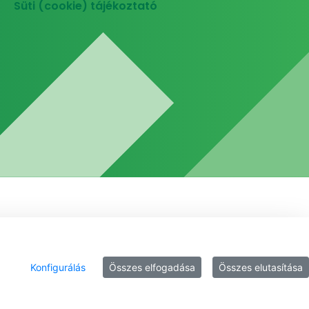
Süti (cookie) tájékoztató
Konfigurálás
Összes elfogadása
Összes elutasítása