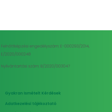
Felnőttképzési engedélyszám: E-000293/2014,
E/2020/000248
Nyilvántartási szám: B/2020/003047
Gyakran Ismételt Kérdések
Adatkezelési tájékoztató