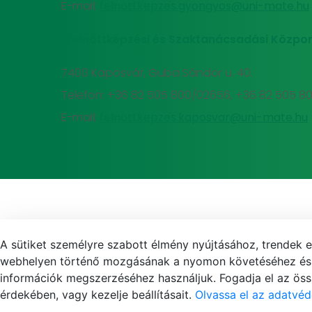
E-mail:
felnottkepzes.gyongyos@uni-mate.hu
MATE Felnőttképzési és Szaktanácsadási Közpon
7400 Kaposvár, Guba Sándor u. 40.
Telefon: +36 82 505 800/02656, +36 82 505 8
E-mail:
felnottkepzes.kaposvar@uni-mate.hu
A sütiket személyre szabott élmény nyújtásához, trendek 
webhelyen történő mozgásának a nyomon követéséhez és f
információk megszerzéséhez használjuk. Fogadja el az össz
érdekében, vagy kezelje beállításait.
Olvassa el az adatvéd