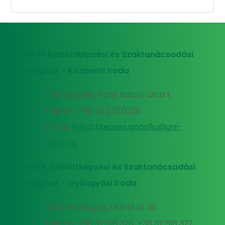
MATE Felnőttképzési és Szaktanácsadási
Központ - Központi iroda
2100 Gödöllő, Páter Károly utca 1.
Telefon: +36 30 272 0206
E-mail:
felnottkepzes.godollo@uni-
mate.hu
MATE Felnőttképzési és Szaktanácsadási
Központ - Gyöngyösi iroda
3200 Gyöngyös, Mátrai út 36.
Telefon: +36 37 518 326, +36 37 518 327,