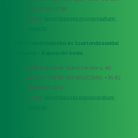
+36 20 534 9789
E-mail:
felnottkepzes.gyongyos@uni-
mate.hu
MATE Felnőttképzési és Szaktanácsadási
Központ - Kaposvári iroda
7400 Kaposvár, Guba Sándor u. 40.
Telefon: +36 82 505 800/02656, +36 82
505 800/02652
E-mail:
felnottkepzes.kaposvar@uni-
mate.hu