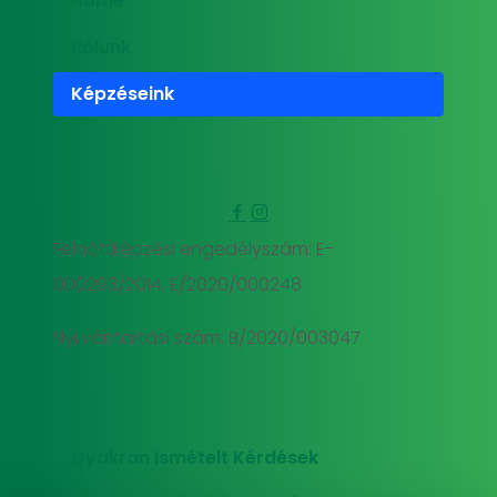
Home
Rólunk
Képzéseink
Felnőttképzési engedélyszám: E-
000293/2014, E/2020/000248
Nyilvántartási szám: B/2020/003047
Gyakran Ismételt Kérdések