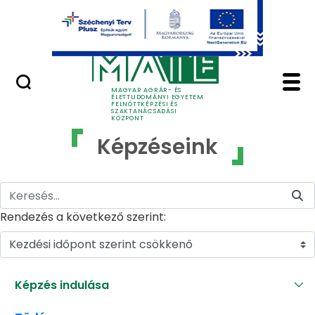
Ugrás a fő tartalomhoz
GYIK
Képzéseink - MATE Fe
MAGYAR AGRÁR- ÉS
ÉLETTUDOMÁNYI EGYETEM
FELNŐTTKÉPZÉSI ÉS
SZAKTANÁCSADÁSI
KÖZPONT
Képzéseink
Rendezés a következő szerint:
Kezdési időpont szerint csökkenő
Képzés indulása