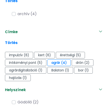
Törlés
archív (4)
Címke
Törlés
impulzív (6)
kert (6)
érettségi (5)
intézményi pont (5)
agrár (4)
drón (2)
agrárdigitalizáció (1)
Balaton (1)
bor (1)
hajózás (1)
Helyszínek
Gödöllő (2)