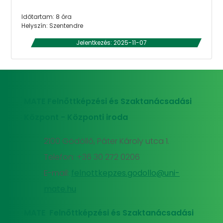
Időtartam: 8 óra
Helyszín: Szentendre
Jelentkezés: 2025-11-07
MATE Felnőttképzési és Szaktanácsadási
Központ - Központi iroda
2100 Gödöllő, Páter Károly utca 1.
Telefon: +36 30 272 0206
E-mail:
felnottkepzes.godollo@uni-
mate.hu
MATE Felnőttképzési és Szaktanácsadási