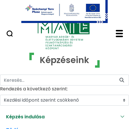
Ugrás a fő tartalomhoz
GYIK
Képzéseink - MATE Fe
MAGYAR AGRÁR- ÉS
ÉLETTUDOMÁNYI EGYETEM
FELNŐTTKÉPZÉSI ÉS
SZAKTANÁCSADÁSI
KÖZPONT
Képzéseink
Rendezés a következő szerint:
Kezdési időpont szerint csökkenő
Képzés indulása