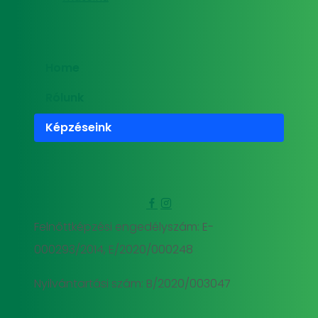
Home
Rólunk
Képzéseink
Felnőttképzési engedélyszám: E-
000293/2014, E/2020/000248
Nyilvántartási szám: B/2020/003047