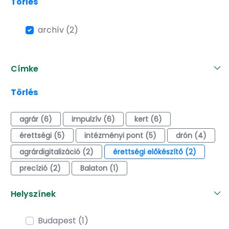
Törlés
archív (2)
Címke
Törlés
agrár (6)
impulzív (6)
kert (6)
érettségi (5)
intézményi pont (5)
drón (4)
agrárdigitalizáció (2)
érettségi előkészítő (2)
precízió (2)
Balaton (1)
Helyszínek
Budapest (1)