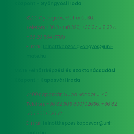
Központ - Gyöngyösi iroda
3200 Gyöngyös, Mátrai út 36.
Telefon: +36 37 518 326, +36 37 518 327,
+36 20 534 9789
E-mail:
felnottkepzes.gyongyos@uni-
mate.hu
MATE Felnőttképzési és Szaktanácsadási
Központ - Kaposvári iroda
7400 Kaposvár, Guba Sándor u. 40.
Telefon: +36 82 505 800/02656, +36 82
505 800/02652
E-mail:
felnottkepzes.kaposvar@uni-
mate.hu