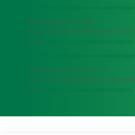
MATE Felnőttképzési és Szaktanácsadási Közpo
3200 Gyöngyös, Mátrai út 36.
Telefon: +36 37 518 326, +36 37 518 327, +36 2
E-mail:
felnottkepzes.gyongyos@uni-mate.hu
MATE Felnőttképzési és Szaktanácsadási Közpon
7400 Kaposvár, Guba Sándor u. 40.
Telefon: +36 82 505 800/02656, +36 82 505 8
E-mail:
felnottkepzes.kaposvar@uni-mate.hu