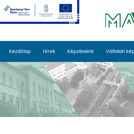
Ugrás a fő tartalomhoz
Kezdőlap
Hírek
Képzéseink
Vállalati k
Képzéseink - MATE Fe