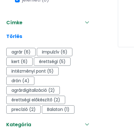
Címke
Törlés
agrár (6)
impulzív (6)
kert (6)
érettségi (5)
intézményi pont (5)
drón (4)
agrárdigitalizáció (2)
érettségi előkészítő (2)
precízió (2)
Balaton (1)
Kategória