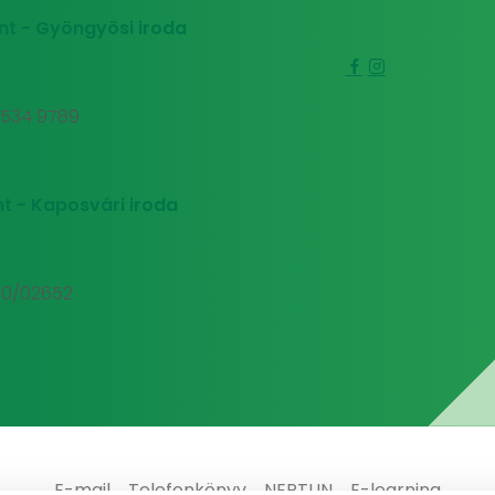
nt - Gyöngyösi iroda
0 534 9789
t - Kaposvári iroda
00/02652
E-mail
Telefonkönyv
NEPTUN
E-learning