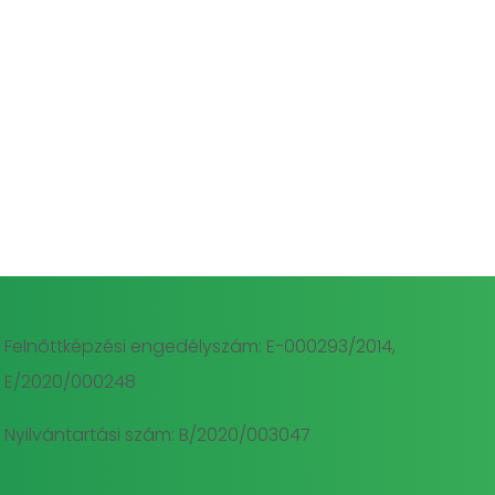
Felnőttképzési engedélyszám: E-000293/2014,
E/2020/000248
Nyilvántartási szám: B/2020/003047