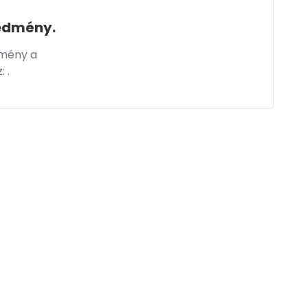
edmény.
dmény a
z:
.