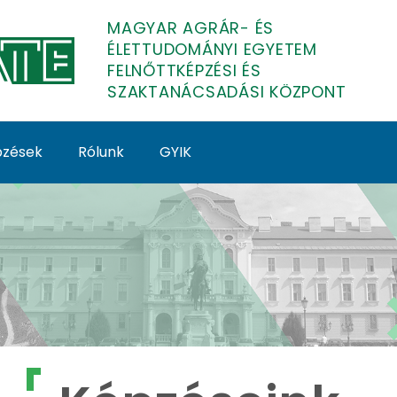
MAGYAR AGRÁR- ÉS
ÉLETTUDOMÁNYI EGYETEM
FELNŐTTKÉPZÉSI ÉS
SZAKTANÁCSADÁSI KÖZPONT
épzések
Rólunk
GYIK
lnőttképzés