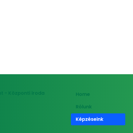
t - Központi iroda
Home
Rólunk
Képzéseink