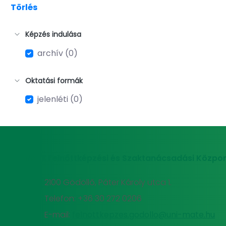
Törlés
Képzés indulása
archív (0)
Oktatási formák
jelenléti (0)
MATE Felnőttképzési és Szaktanácsadási Közpon
2100 Gödöllő, Páter Károly utca 1.
Telefon: +36 30 272 0206
E-mail:
felnottkepzes.godollo@uni-mate.hu