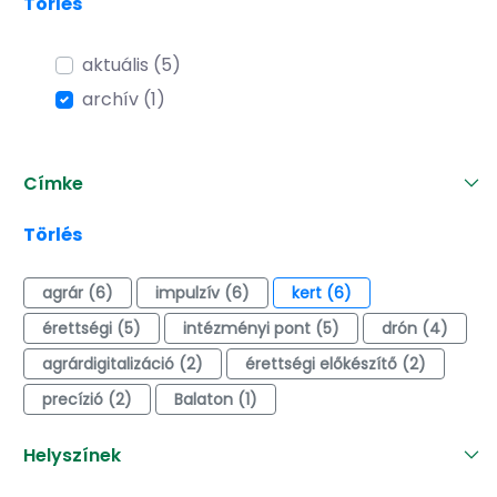
Törlés
aktuális (5)
archív (1)
Címke
Törlés
agrár (6)
impulzív (6)
kert (6)
érettségi (5)
intézményi pont (5)
drón (4)
agrárdigitalizáció (2)
érettségi előkészítő (2)
precízió (2)
Balaton (1)
Helyszínek