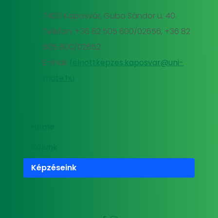
7400 Kaposvár, Guba Sándor u. 40.
Telefon: +36 82 505 800/02656, +36 82
505 800/02652
E-mail:
felnottkepzes.kaposvar@uni-
mate.hu
Home
Rólunk
Képzéseink