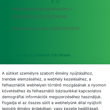
Felnőttképzési engedélyszám: E-
000293/2014, E/2020/000248
Nyilvántartási szám: B/2020/003047
Gyakran Ismételt Kérdések
Adatkezelési tájékoztató
A sütiket személyre szabott élmény nyújtásához,
Süti (cookie) tájékoztató
trendek elemzéséhez, a webhely kezeléséhez, a
felhasználók webhelyen történő mozgásának a nyomon
követéséhez és felhasználói bázisunkkal kapcsolatos
demográfiai információk megszerzéséhez használjuk.
E-mail
Telefonkönyv
NEPTUN
E-learning
Fogadja el az összes sütit a webhelyünk által nyújtott
legjobb élmény érdekében, vagy kezelje beállításait.