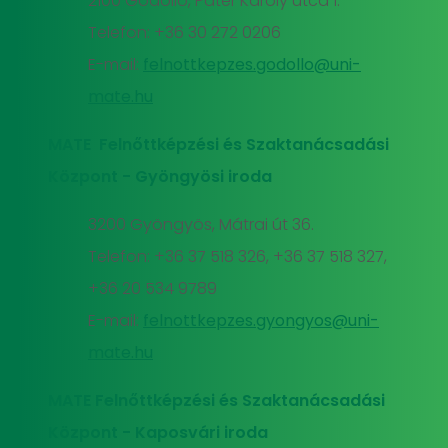
2100 Gödöllő, Páter Károly utca 1.
Telefon: +36 30 272 0206
E-mail:
felnottkepzes.godollo@uni-
mate.hu
MATE Felnőttképzési és Szaktanácsadási
Központ - Gyöngyösi iroda
3200 Gyöngyös, Mátrai út 36.
Telefon: +36 37 518 326, +36 37 518 327,
+36 20 534 9789
E-mail:
felnottkepzes.gyongyos@uni-
mate.hu
MATE Felnőttképzési és Szaktanácsadási
Központ - Kaposvári iroda