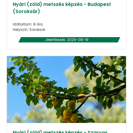
Nyári (zöld) metszés képzés - Budapest
(Soroksár)
Időtartam: 8 óra
Helyszín: Soroksár
Jelentkezés: 2026-08-19
Nyári (zöld) metszés képzés - Szarvas