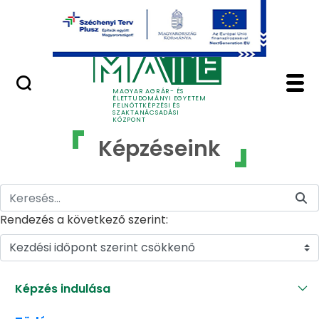
Ugrás a fő tartalomhoz
GYIK
Képzéseink - MATE Fe
MAGYAR AGRÁR- ÉS
ÉLETTUDOMÁNYI EGYETEM
FELNŐTTKÉPZÉSI ÉS
SZAKTANÁCSADÁSI
KÖZPONT
Képzéseink
Rendezés a következő szerint:
Kezdési időpont szerint csökkenő
Képzés indulása