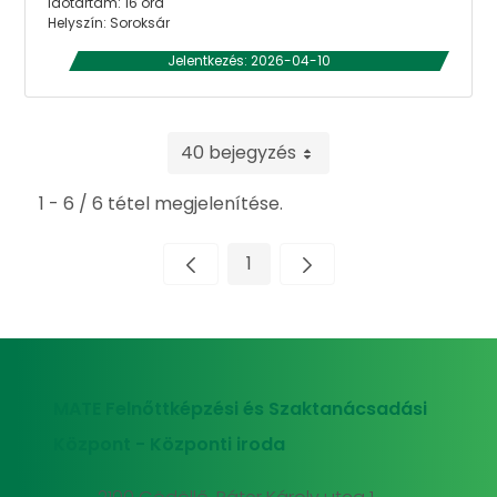
Időtartam: 16 óra
Helyszín: Soroksár
Jelentkezés: 2026-04-10
40 bejegyzés
1 - 6 / 6 tétel megjelenítése.
1
Oldal
MATE Felnőttképzési és Szaktanácsadási
Központ - Központi iroda