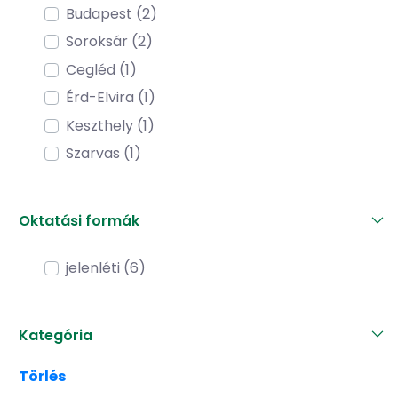
Budapest (2)
Soroksár (2)
Cegléd (1)
Érd-Elvira (1)
Keszthely (1)
Szarvas (1)
Oktatási formák
jelenléti (6)
Kategória
Törlés