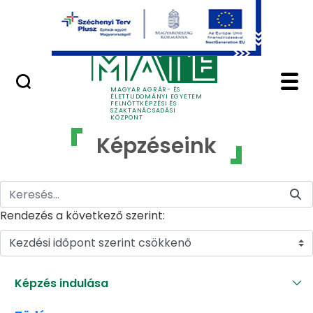
Ugrás a fő tartalomhoz
GYIK
Képzéseink - MATE Fe
MAGYAR AGRÁR- ÉS
ÉLETTUDOMÁNYI EGYETEM
FELNŐTTKÉPZÉSI ÉS
SZAKTANÁCSADÁSI
KÖZPONT
Képzéseink
Rendezés a következő szerint:
Kezdési időpont szerint csökkenő
Képzés indulása