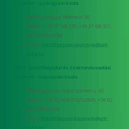
Központ - Gyöngyösi iroda
3200 Gyöngyös, Mátrai út 36.
Telefon: +36 37 518 326, +36 37 518 327,
+36 20 534 9789
E-mail:
felnottkepzes.gyongyos@uni-
mate.hu
MATE Felnőttképzési és Szaktanácsadási
Központ - Kaposvári iroda
7400 Kaposvár, Guba Sándor u. 40.
Telefon: +36 82 505 800/02656, +36 82
505 800/02652
E-mail:
felnottkepzes.kaposvar@uni-
mate.hu