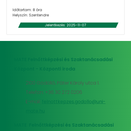
Időtartam: 8 óra
Helyszín: Szentendre
Jelentkezés: 2025-11-07
MATE Felnőttképzési és Szaktanácsadási
Központ - Központi iroda
2100 Gödöllő, Páter Károly utca 1.
Telefon: +36 30 272 0206
E-mail:
felnottkepzes.godollo@uni-
mate.hu
MATE Felnőttképzési és Szaktanácsadási