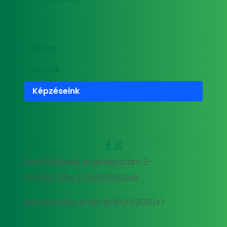
Home
Rólunk
Képzéseink
Felnőttképzési engedélyszám: E-
000293/2014, E/2020/000248
Nyilvántartási szám: B/2020/003047