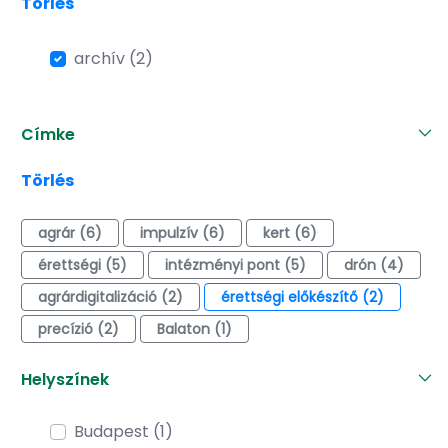
Törlés
archív (2)
Címke
Törlés
agrár (6)
impulzív (6)
kert (6)
érettségi (5)
intézményi pont (5)
drón (4)
agrárdigitalizáció (2)
érettségi előkészítő (2)
precízió (2)
Balaton (1)
Helyszínek
Budapest (1)