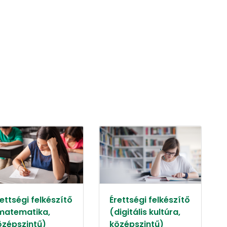
ettségi felkészítő
Érettségi felkészítő
matematika,
(digitális kultúra,
özépszintű)
középszintű)