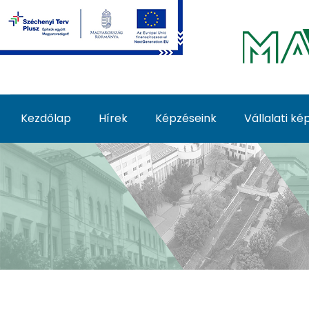
Ugrás a fő tartalomhoz
Kezdőlap
Hírek
Képzéseink
Vállalati k
Képzéseink - MATE Fe