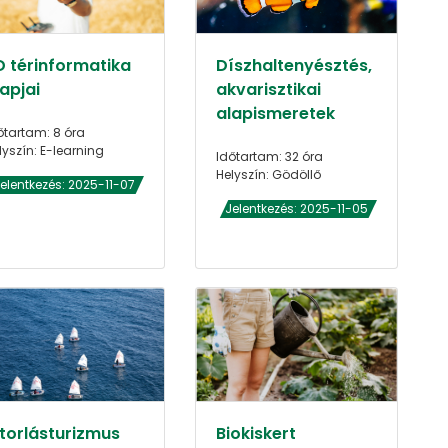
D térinformatika
Díszhaltenyésztés,
apjai
akvarisztikai
alapismeretek
őtartam: 8 óra
lyszín: E-learning
Időtartam: 32 óra
Helyszín: Gödöllő
elentkezés: 2025-11-07
Jelentkezés: 2025-11-05
itorlásturizmus
Biokiskert