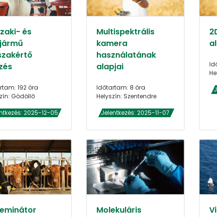
zaki- és
Multispektrális
2
jármű
kamera
al
szakértő
használatának
Id
zés
alapjai
He
rtam: 192 óra
Időtartam: 8 óra
J
zín: Gödöllő
Helyszín: Szentendre
ntkezés: 2025-12-05
Jelentkezés: 2025-11-07
zeminátor
Molekuláris
V