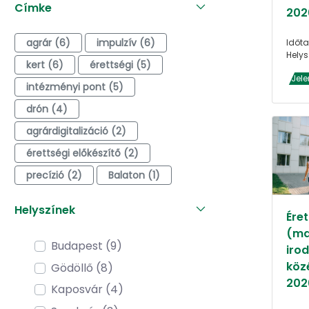
Címke
202
agrár (6)
impulzív (6)
Időta
Helys
kert (6)
érettségi (5)
Jele
intézményi pont (5)
drón (4)
agrárdigitalizáció (2)
érettségi előkészítő (2)
precízió (2)
Balaton (1)
Helyszínek
Éret
(ma
Budapest (9)
iro
köz
Gödöllő (8)
202
Kaposvár (4)