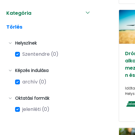
Kategória
Törlés
Helyszínek
Dró
Szentendre (0)
alk
mez
Képzés indulása
n é
archív (0)
Időta
Helys
Oktatási formák
Jele
jelenléti (0)