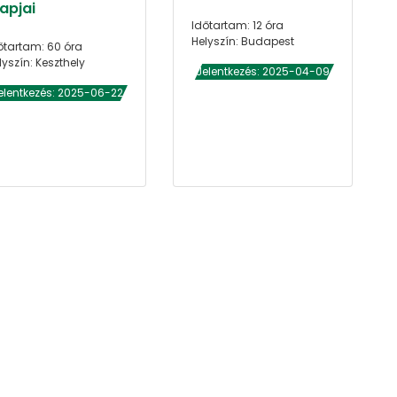
apjai
Időtartam: 12 óra
Helyszín: Budapest
őtartam: 60 óra
lyszín: Keszthely
Jelentkezés: 2025-04-09
elentkezés: 2025-06-22