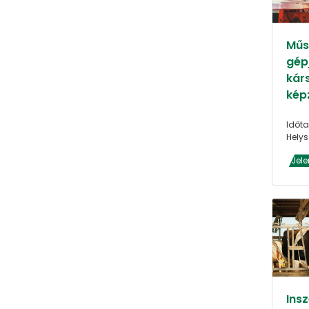
Műs
gép
kár
kép
Időta
Helys
Jele
Ins