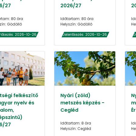
6/27
2026/27
2
rtam: 80 óra
Időtartam: 80 óra
Id
zín: Gödöllő
Helyszín: Gödöllő
He
ntkezés: 2026-10-26
Jelentkezés: 2026-10-26
J
tségi felkészítő
Nyári (zöld)
N
gyar nyelv és
metszés képzés -
m
dalom,
Cegléd
Ér
épszintű)
Időtartam: 8 óra
Id
6/27
Helyszín: Cegléd
He