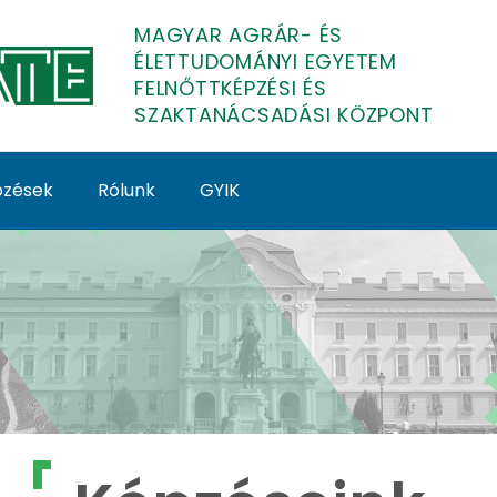
MAGYAR AGRÁR- ÉS
ÉLETTUDOMÁNYI EGYETEM
FELNŐTTKÉPZÉSI ÉS
SZAKTANÁCSADÁSI KÖZPONT
épzések
Rólunk
GYIK
lnőttképzés