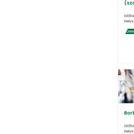
(sz
Időta
Helys
Jel
Borb
Időta
Helys