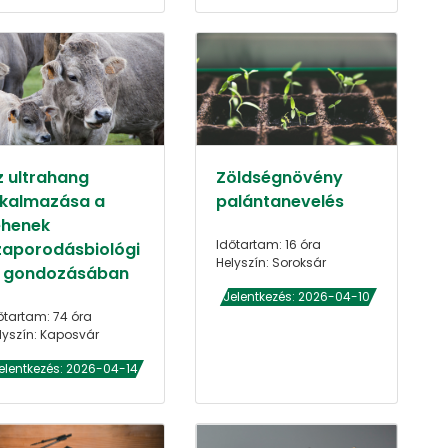
z ultrahang
Zöldségnövény
lkalmazása a
palántanevelés
ehenek
Időtartam: 16 óra
zaporodásbiológi
Helyszín: Soroksár
i gondozásában
Jelentkezés: 2026-04-10
őtartam: 74 óra
lyszín: Kaposvár
elentkezés: 2026-04-14