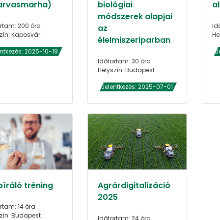
arvasmarha)
biológiai
al
módszerek alapjai
rtam: 200 óra
Id
az
zín: Kaposvár
He
élelmiszeriparban
entkezés: 2025-10-19
J
Időtartam: 30 óra
Helyszín: Budapest
Jelentkezés: 2025-07-01
íráló tréning
Agrárdigitalizáció
2025
rtam: 14 óra
zín: Budapest
Időtartam: 24 óra