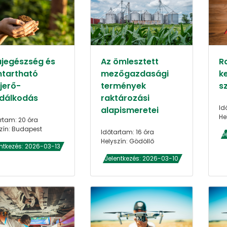
ajegészség és
Az ömlesztett
R
ntartható
mezőgazdasági
k
jerő-
termények
sz
dálkodás
raktározási
Id
alapismeretei
He
rtam: 20 óra
zín: Budapest
Időtartam: 16 óra
J
Helyszín: Gödöllő
ntkezés: 2026-03-13
Jelentkezés: 2026-03-10