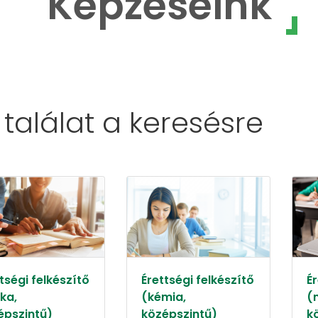
Képzéseink
 találat a
keresésre
tségi felkészítő
Érettségi felkészítő
Ér
ika,
(kémia,
(
épszintű)
középszintű)
k