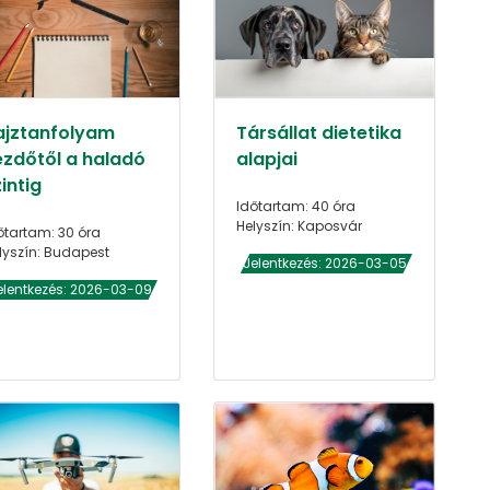
ajztanfolyam
Társállat dietetika
ezdőtől a haladó
alapjai
intig
Időtartam: 40 óra
Helyszín: Kaposvár
őtartam: 30 óra
lyszín: Budapest
Jelentkezés: 2026-03-05
elentkezés: 2026-03-09