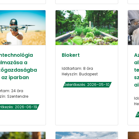
ntechnológia
Biokert
A
almazása a
a
Időtartam: 8 óra
őgazdaságba
t
Helyszín: Budapest
s az iparban
s
a
Jelentkezés: 2026-05-10
rtam: 24 óra
zín: Szentendre
Id
He
ntkezés: 2026-06-19
J