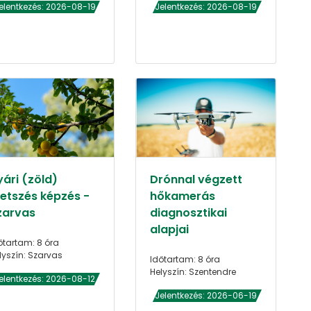
elentkezés: 2026-08-19
Jelentkezés: 2026-08-19
yári (zöld)
Drónnal végzett
etszés képzés -
hőkamerás
zarvas
diagnosztikai
alapjai
őtartam: 8 óra
lyszín: Szarvas
Időtartam: 8 óra
Helyszín: Szentendre
elentkezés: 2026-08-12
Jelentkezés: 2026-06-19