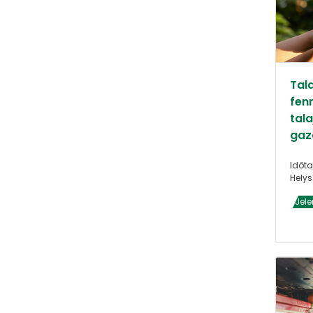
Tal
fen
tala
gaz
Időta
Helys
Jele