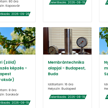
rtam: 80 óra
Jelentkezés: 2026-08-19
J
zín: Kaposvár
ntkezés: 2026-09-28
i (zöld)
Membrántechnika
N
szés képzés -
alapjai - Budapest,
m
apest
Buda
S
roksár)
Időtartam: 16 óra
Id
Helyszín: Budapest
He
rtam: 8 óra
zín: Soroksár
Jelentkezés: 2026-08-19
J
ntkezés: 2026-08-19