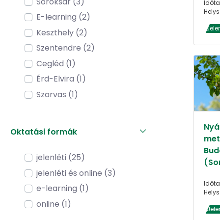
Soroksár (3)
Időta
Helys
E-learning (2)
Jele
Keszthely (2)
Szentendre (2)
Cegléd (1)
Érd-Elvira (1)
Szarvas (1)
Nyár
Oktatási formák
met
Bud
jelenléti (25)
(So
jelenléti és online (3)
Időta
e-learning (1)
Helys
online (1)
Jele