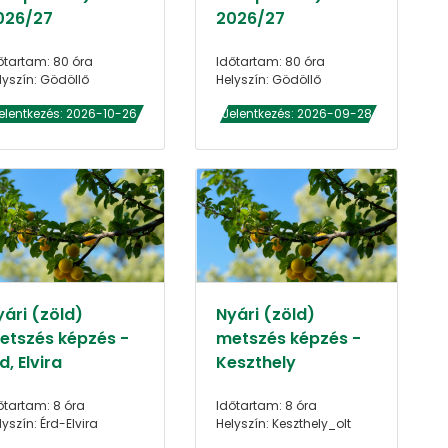
026/27
2026/27
őtartam: 80 óra
Időtartam: 80 óra
lyszín: Gödöllő
Helyszín: Gödöllő
elentkezés: 2026-10-26
Jelentkezés: 2026-09-28
yári (zöld)
Nyári (zöld)
etszés képzés -
metszés képzés -
d, Elvira
Keszthely
őtartam: 8 óra
Időtartam: 8 óra
lyszín: Érd-Elvira
Helyszín: Keszthely_olt