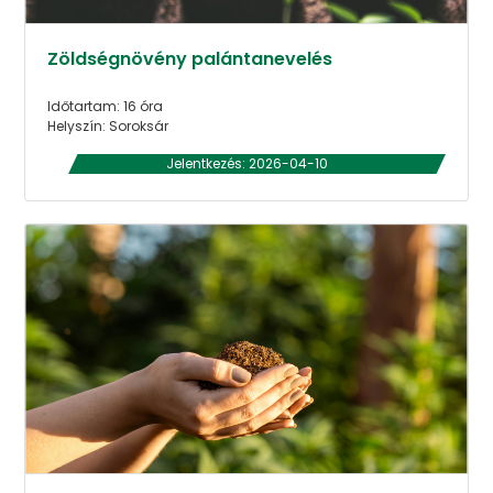
Zöldségnövény palántanevelés
Időtartam: 16 óra
Helyszín: Soroksár
Jelentkezés: 2026-04-10