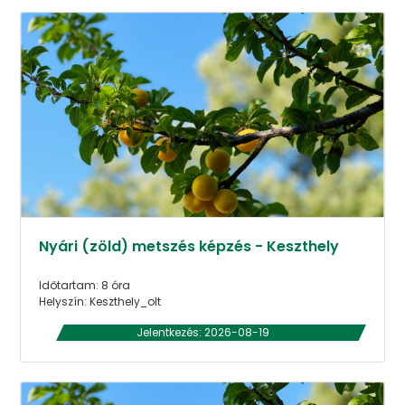
Nyári (zöld) metszés képzés - Keszthely
Időtartam: 8 óra
Helyszín: Keszthely_olt
Jelentkezés: 2026-08-19