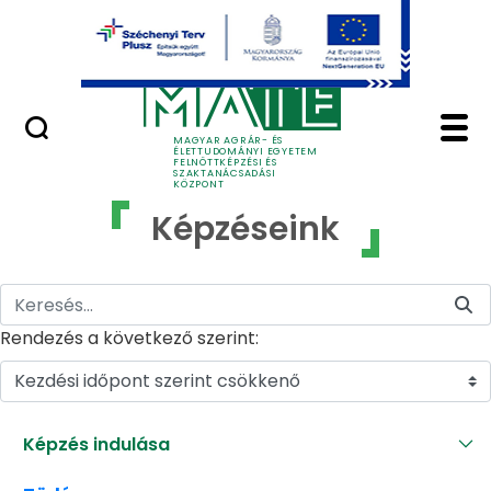
Ugrás a fő tartalomhoz
GYIK
Képzéseink - MATE Fe
MAGYAR AGRÁR- ÉS
ÉLETTUDOMÁNYI EGYETEM
FELNŐTTKÉPZÉSI ÉS
SZAKTANÁCSADÁSI
KÖZPONT
Képzéseink
Rendezés a következő szerint:
Kezdési időpont szerint csökkenő
Képzés indulása