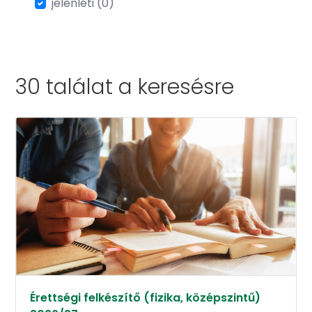
jelenléti (0)
30 találat a
keresésre
Érettségi felkészítő (fizika, középszintű)