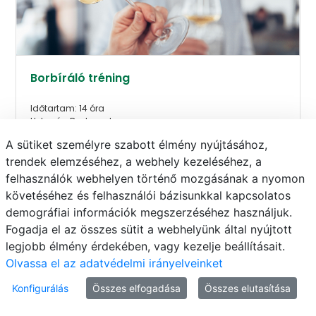
Borbíráló tréning
Időtartam: 14 óra
Helyszín: Budapest
A sütiket személyre szabott élmény nyújtásához,
Jelentkezés: 2025-04-01
trendek elemzéséhez, a webhely kezeléséhez, a
felhasználók webhelyen történő mozgásának a nyomon
követéséhez és felhasználói bázisunkkal kapcsolatos
demográfiai információk megszerzéséhez használjuk.
Fogadja el az összes sütit a webhelyünk által nyújtott
legjobb élmény érdekében, vagy kezelje beállításait.
Olvassa el az adatvédelmi irányelveinket
Konfigurálás
Összes elfogadása
Összes elutasítása