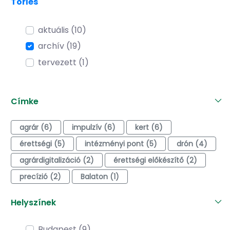
Törlés
aktuális (10)
archív (19)
tervezett (1)
Címke
agrár (6)
impulzív (6)
kert (6)
érettségi (5)
intézményi pont (5)
drón (4)
agrárdigitalizáció (2)
érettségi előkészítő (2)
precízió (2)
Balaton (1)
Helyszínek
Budapest (9)