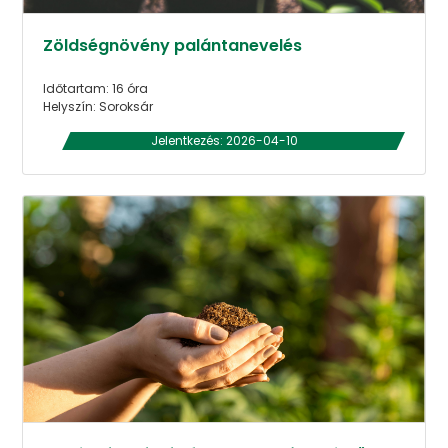
Zöldségnövény palántanevelés
Időtartam: 16 óra
Helyszín: Soroksár
Jelentkezés: 2026-04-10