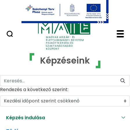
Ugrás a fő tartalomhoz
GYIK
Képzéseink - MATE Fe
MAGYAR AGRÁR- ÉS
ÉLETTUDOMÁNYI EGYETEM
FELNŐTTKÉPZÉSI ÉS
SZAKTANÁCSADÁSI
KÖZPONT
Képzéseink
Rendezés a következő szerint:
Kezdési időpont szerint csökkenő
Képzés indulása