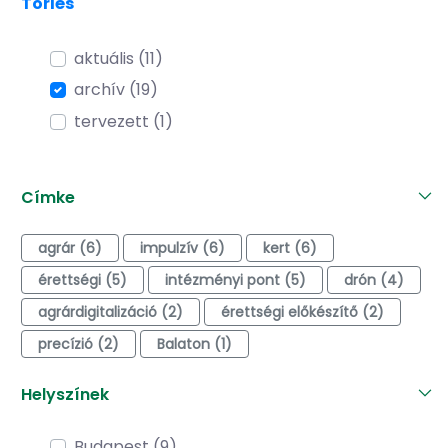
Törlés
aktuális (11)
archív (19)
tervezett (1)
Címke
agrár (6)
impulzív (6)
kert (6)
érettségi (5)
intézményi pont (5)
drón (4)
agrárdigitalizáció (2)
érettségi előkészítő (2)
precízió (2)
Balaton (1)
Helyszínek
Budapest (9)