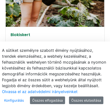
Biokiskert
Időtartam: 12 óra
Helyszín: Budapest
A sütiket személyre szabott élmény nyújtásához,
trendek elemzéséhez, a webhely kezeléséhez, a
Jelentkezés: 2025-04-09
felhasználók webhelyen történő mozgásának a nyomon
követéséhez és felhasználói bázisunkkal kapcsolatos
demográfiai információk megszerzéséhez használjuk.
Fogadja el az összes sütit a webhelyünk által nyújtott
legjobb élmény érdekében, vagy kezelje beállításait.
Olvassa el az adatvédelmi irányelveinket
Konfigurálás
Összes elfogadása
Összes elutasítása