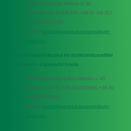
3200 Gyöngyös, Mátrai út 36.
Telefon: +36 37 518 326, +36 37 518 327,
+36 20 534 9789
E-mail:
felnottkepzes.gyongyos@uni-
mate.hu
MATE Felnőttképzési és Szaktanácsadási
Központ - Kaposvári iroda
7400 Kaposvár, Guba Sándor u. 40.
Telefon: +36 82 505 800/02656, +36 82
505 800/02652
E-mail:
felnottkepzes.kaposvar@uni-
mate.hu