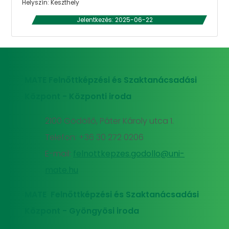
Helyszín: Keszthely
Jelentkezés: 2025-06-22
MATE Felnőttképzési és Szaktanácsadási
Központ - Központi iroda
2100 Gödöllő, Páter Károly utca 1.
Telefon: +36 30 272 0206
E-mail:
felnottkepzes.godollo@uni-
mate.hu
MATE Felnőttképzési és Szaktanácsadási
Központ - Gyöngyösi iroda