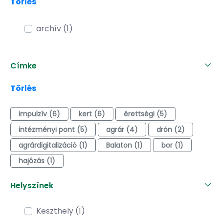
Törlés
archív (1)
Címke
Törlés
impulzív (6)
kert (6)
érettségi (5)
intézményi pont (5)
agrár (4)
drón (2)
agrárdigitalizáció (1)
Balaton (1)
bor (1)
hajózás (1)
Helyszínek
Keszthely (1)