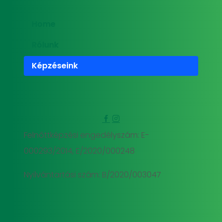
Home
Rólunk
Képzéseink
Felnőttképzési engedélyszám: E-
000293/2014, E/2020/000248
Nyilvántartási szám: B/2020/003047