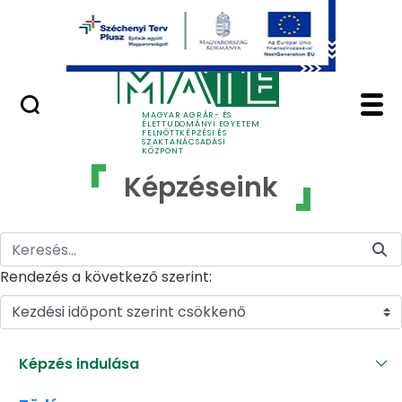
Ugrás a fő tartalomhoz
GYIK
Képzéseink - MATE Fe
MAGYAR AGRÁR- ÉS
ÉLETTUDOMÁNYI EGYETEM
FELNŐTTKÉPZÉSI ÉS
SZAKTANÁCSADÁSI
KÖZPONT
Képzéseink
Rendezés a következő szerint:
Kezdési időpont szerint csökkenő
Képzés indulása