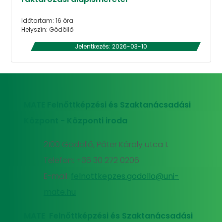
Időtartam: 16 óra
Helyszín: Gödöllő
Jelentkezés: 2026-03-10
MATE Felnőttképzési és Szaktanácsadási
Központ - Központi iroda
2100 Gödöllő, Páter Károly utca 1.
Telefon: +36 30 272 0206
E-mail:
felnottkepzes.godollo@uni-
mate.hu
MATE Felnőttképzési és Szaktanácsadási