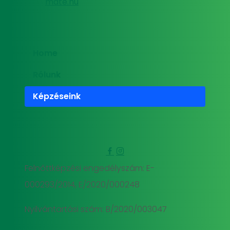
mate.hu
Home
Rólunk
Képzéseink
Felnőttképzési engedélyszám: E-
000293/2014, E/2020/000248
Nyilvántartási szám: B/2020/003047