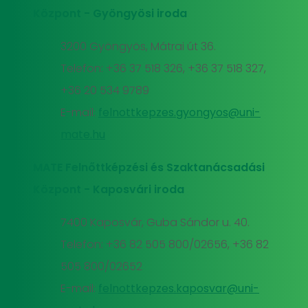
Központ - Gyöngyösi iroda
3200 Gyöngyös, Mátrai út 36.
Telefon: +36 37 518 326, +36 37 518 327,
+36 20 534 9789
E-mail:
felnottkepzes.gyongyos@uni-
mate.hu
MATE Felnőttképzési és Szaktanácsadási
Központ - Kaposvári iroda
7400 Kaposvár, Guba Sándor u. 40.
Telefon: +36 82 505 800/02656, +36 82
505 800/02652
E-mail:
felnottkepzes.kaposvar@uni-