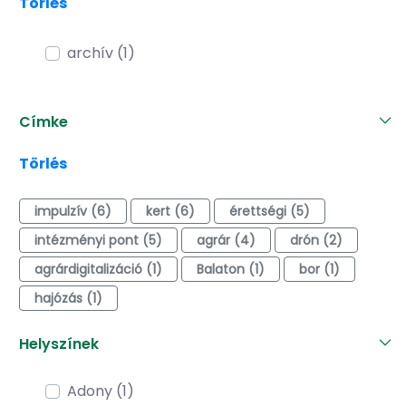
Törlés
archív (1)
Címke
Törlés
impulzív (6)
kert (6)
érettségi (5)
intézményi pont (5)
agrár (4)
drón (2)
agrárdigitalizáció (1)
Balaton (1)
bor (1)
hajózás (1)
Helyszínek
Adony (1)