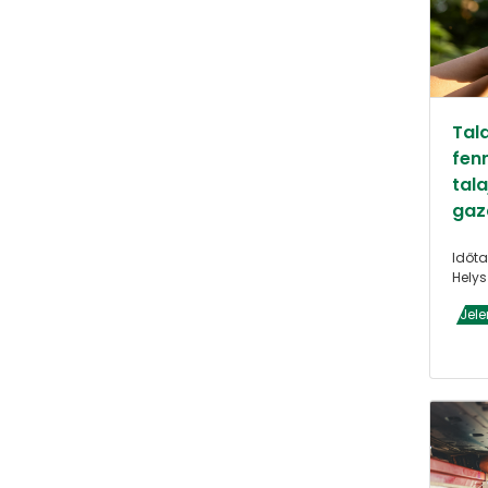
Tal
fen
tala
gaz
Időta
Helys
Jele