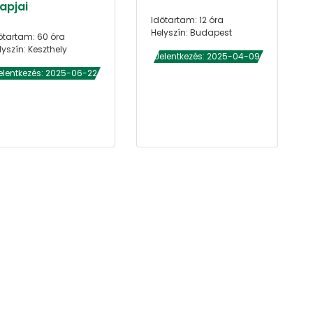
apjai
Időtartam: 12 óra
Helyszín: Budapest
őtartam: 60 óra
lyszín: Keszthely
Jelentkezés: 2025-04-09
elentkezés: 2025-06-22