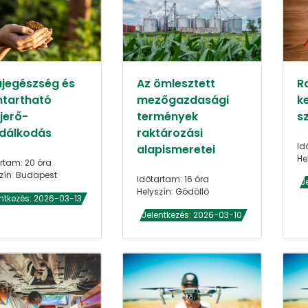
ajegészség és
Az ömlesztett
R
ntartható
mezőgazdasági
k
jerő-
termények
sz
dálkodás
raktározási
Id
alapismeretei
He
rtam: 20 óra
zín: Budapest
Időtartam: 16 óra
J
Helyszín: Gödöllő
ntkezés: 2026-03-13
Jelentkezés: 2026-03-10