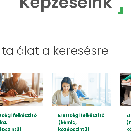
Képzéseink
 találat a
keresésre
tségi felkészítő
Érettségi felkészítő
Ér
ika,
(kémia,
(
épszintű)
középszintű)
k