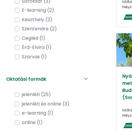
Soroksár (3)
Időta
Helys
E-learning (2)
Jele
Keszthely (2)
Szentendre (2)
Cegléd (1)
Érd-Elvira (1)
Szarvas (1)
Nyár
Oktatási formák
met
Bud
jelenléti (25)
(So
jelenléti és online (3)
Időta
e-learning (1)
Helys
online (1)
Jele