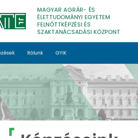
MAGYAR AGRÁR- ÉS
ÉLETTUDOMÁNYI EGYETEM
FELNŐTTKÉPZÉSI ÉS
SZAKTANÁCSADÁSI KÖZPONT
épzések
Rólunk
GYIK
lnőttképzés