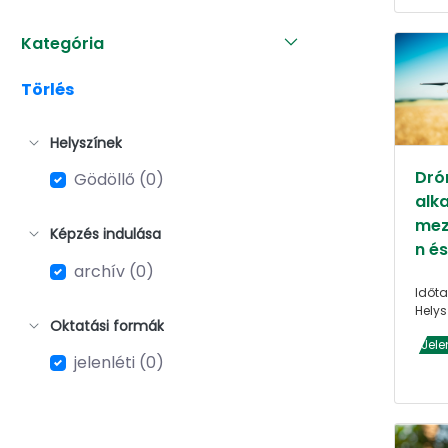
Kategória
Törlés
Helyszínek
Dró
Gödöllő (0)
alk
mez
Képzés indulása
n é
archív (0)
Időta
Helys
Oktatási formák
Jele
jelenléti (0)