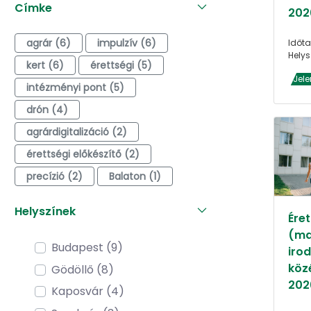
Címke
202
agrár (6)
impulzív (6)
Időta
Helys
kert (6)
érettségi (5)
Jele
intézményi pont (5)
drón (4)
agrárdigitalizáció (2)
érettségi előkészítő (2)
precízió (2)
Balaton (1)
Helyszínek
Éret
(ma
Budapest (9)
iro
köz
Gödöllő (8)
202
Kaposvár (4)