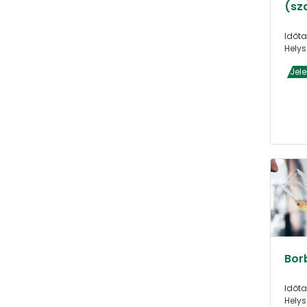
(sz
Időta
Helys
Jel
Borb
Időta
Helys