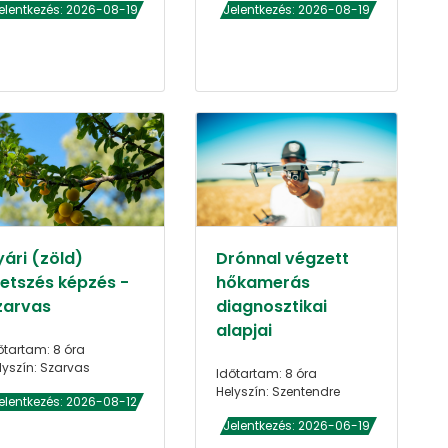
elentkezés: 2026-08-19
Jelentkezés: 2026-08-19
yári (zöld)
Drónnal végzett
etszés képzés -
hőkamerás
zarvas
diagnosztikai
alapjai
őtartam: 8 óra
lyszín: Szarvas
Időtartam: 8 óra
Helyszín: Szentendre
elentkezés: 2026-08-12
Jelentkezés: 2026-06-19