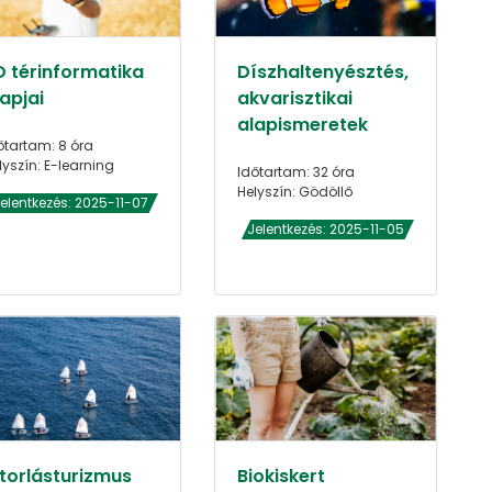
D térinformatika
Díszhaltenyésztés,
apjai
akvarisztikai
alapismeretek
őtartam: 8 óra
lyszín: E-learning
Időtartam: 32 óra
Helyszín: Gödöllő
elentkezés: 2025-11-07
Jelentkezés: 2025-11-05
itorlásturizmus
Biokiskert