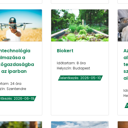
ntechnológia
Biokert
A
almazása a
a
Időtartam: 8 óra
őgazdaságba
t
Helyszín: Budapest
s az iparban
s
a
Jelentkezés: 2026-05-10
rtam: 24 óra
zín: Szentendre
Id
He
ntkezés: 2026-06-19
J