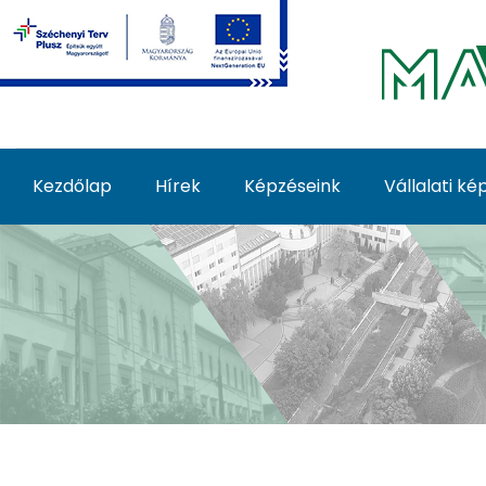
Ugrás a fő tartalomhoz
Kezdőlap
Hírek
Képzéseink
Vállalati k
Képzéseink - MATE Fe