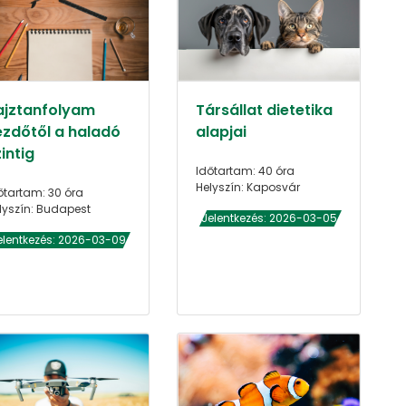
ajztanfolyam
Társállat dietetika
ezdőtől a haladó
alapjai
intig
Időtartam: 40 óra
Helyszín: Kaposvár
őtartam: 30 óra
lyszín: Budapest
Jelentkezés: 2026-03-05
elentkezés: 2026-03-09