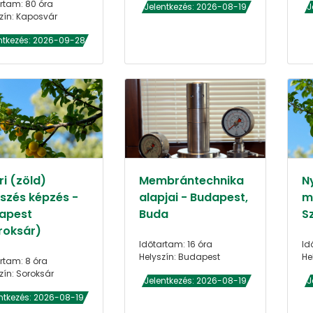
rtam: 80 óra
Jelentkezés: 2026-08-19
J
zín: Kaposvár
ntkezés: 2026-09-28
i (zöld)
Membrántechnika
N
szés képzés -
alapjai - Budapest,
m
apest
Buda
S
roksár)
Időtartam: 16 óra
Id
Helyszín: Budapest
He
rtam: 8 óra
zín: Soroksár
Jelentkezés: 2026-08-19
J
ntkezés: 2026-08-19