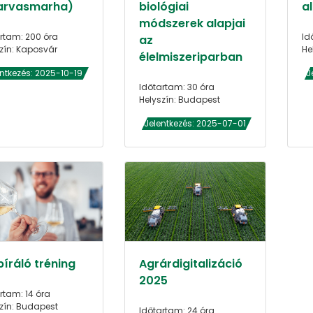
arvasmarha)
biológiai
al
módszerek alapjai
rtam: 200 óra
Id
az
zín: Kaposvár
He
élelmiszeriparban
entkezés: 2025-10-19
J
Időtartam: 30 óra
Helyszín: Budapest
Jelentkezés: 2025-07-01
íráló tréning
Agrárdigitalizáció
2025
rtam: 14 óra
zín: Budapest
Időtartam: 24 óra