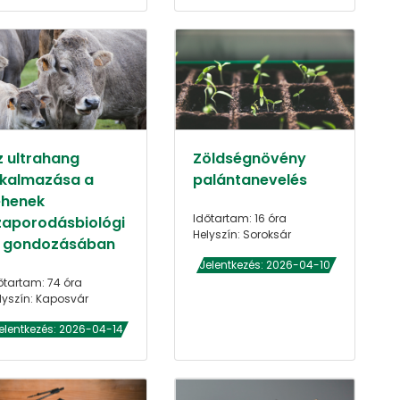
z ultrahang
Zöldségnövény
lkalmazása a
palántanevelés
ehenek
Időtartam: 16 óra
zaporodásbiológi
Helyszín: Soroksár
i gondozásában
Jelentkezés: 2026-04-10
őtartam: 74 óra
lyszín: Kaposvár
elentkezés: 2026-04-14