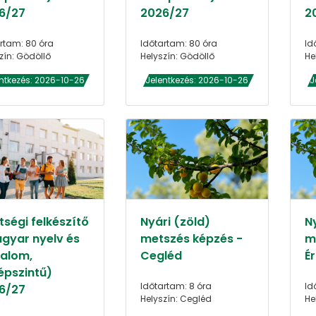
6/27
2026/27
2
rtam: 80 óra
Időtartam: 80 óra
Id
zín: Gödöllő
Helyszín: Gödöllő
He
ntkezés: 2026-10-26
Jelentkezés: 2026-10-26
J
tségi felkészítő
Nyári (zöld)
N
gyar nyelv és
metszés képzés -
m
dalom,
Cegléd
Ér
épszintű)
Időtartam: 8 óra
Id
6/27
Helyszín: Cegléd
He