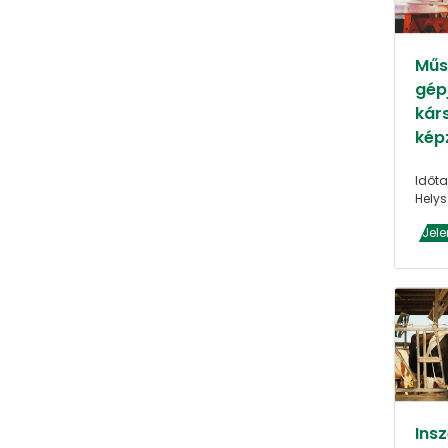
Műs
gép
kár
kép
Időta
Helys
Jele
Ins