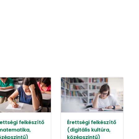
ettségi felkészítő
Érettségi felkészítő
matematika,
(digitális kultúra,
özépszintű)
középszintű)