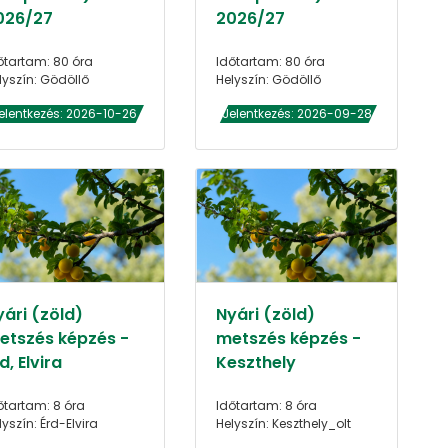
026/27
2026/27
őtartam: 80 óra
Időtartam: 80 óra
lyszín: Gödöllő
Helyszín: Gödöllő
elentkezés: 2026-10-26
Jelentkezés: 2026-09-28
yári (zöld)
Nyári (zöld)
etszés képzés -
metszés képzés -
d, Elvira
Keszthely
őtartam: 8 óra
Időtartam: 8 óra
lyszín: Érd-Elvira
Helyszín: Keszthely_olt