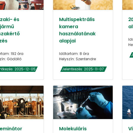
zaki- és
Multispektrális
2
jármű
kamera
al
szakértő
használatának
Id
zés
alapjai
He
rtam: 192 óra
Időtartam: 8 óra
J
zín: Gödöllő
Helyszín: Szentendre
ntkezés: 2025-12-05
Jelentkezés: 2025-11-07
zeminátor
Molekuláris
V