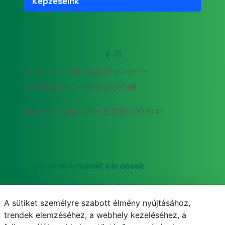
Képzéseink
Felnőttképzési engedélyszám: E-
000293/2014, E/2020/000248
Nyilvántartási szám: B/2020/003047
Gyakran Ismételt Kérdések
Adatkezelési tájékoztató
A sütiket személyre szabott élmény nyújtásához,
Süti (cookie) tájékoztató
trendek elemzéséhez, a webhely kezeléséhez, a