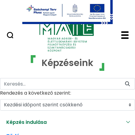
Ugrás a fő tartalomhoz
GYIK
Képzéseink - MATE Fe
MAGYAR AGRÁR- ÉS
ÉLETTUDOMÁNYI EGYETEM
FELNŐTTKÉPZÉSI ÉS
SZAKTANÁCSADÁSI
KÖZPONT
Képzéseink
Rendezés a következő szerint:
Kezdési időpont szerint csökkenő
Képzés indulása