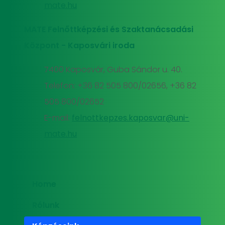
mate.hu
MATE Felnőttképzési és Szaktanácsadási
Központ - Kaposvári iroda
7400 Kaposvár, Guba Sándor u. 40.
Telefon: +36 82 505 800/02656, +36 82
505 800/02652
E-mail:
felnottkepzes.kaposvar@uni-
mate.hu
Home
Rólunk