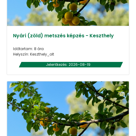
Nyári (zöld) metszés képzés - Keszthely
Időtartam: 8 óra
Helyszín: Keszthely_olt
Jelentkezés: 2026-08-19