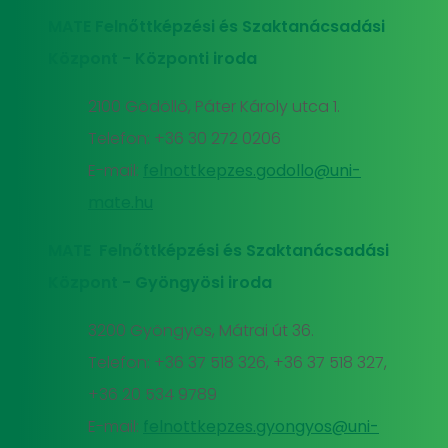
MATE Felnőttképzési és Szaktanácsadási
Központ - Központi iroda
2100 Gödöllő, Páter Károly utca 1.
Telefon: +36 30 272 0206
E-mail:
felnottkepzes.godollo@uni-
mate.hu
MATE Felnőttképzési és Szaktanácsadási
Központ - Gyöngyösi iroda
3200 Gyöngyös, Mátrai út 36.
Telefon: +36 37 518 326, +36 37 518 327,
+36 20 534 9789
E-mail:
felnottkepzes.gyongyos@uni-