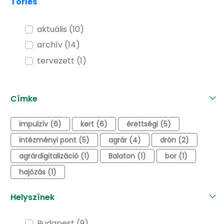
Törlés
aktuális (10)
archív (14)
tervezett (1)
Címke
impulzív (6)
kert (6)
érettségi (5)
intézményi pont (5)
agrár (4)
drón (2)
agrárdigitalizáció (1)
Balaton (1)
bor (1)
hajózás (1)
Helyszínek
Budapest (9)