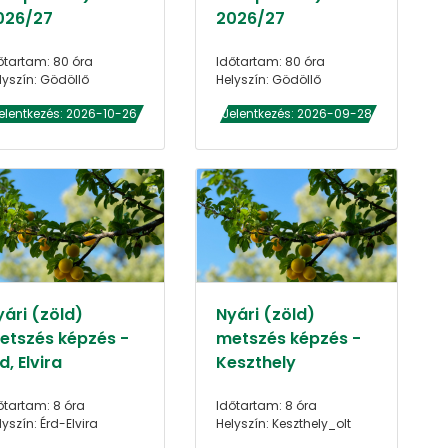
026/27
2026/27
őtartam: 80 óra
Időtartam: 80 óra
lyszín: Gödöllő
Helyszín: Gödöllő
elentkezés: 2026-10-26
Jelentkezés: 2026-09-28
yári (zöld)
Nyári (zöld)
etszés képzés -
metszés képzés -
d, Elvira
Keszthely
őtartam: 8 óra
Időtartam: 8 óra
lyszín: Érd-Elvira
Helyszín: Keszthely_olt