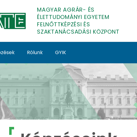
MAGYAR AGRÁR- ÉS
ÉLETTUDOMÁNYI EGYETEM
FELNŐTTKÉPZÉSI ÉS
SZAKTANÁCSADÁSI KÖZPONT
épzések
Rólunk
GYIK
lnőttképzés