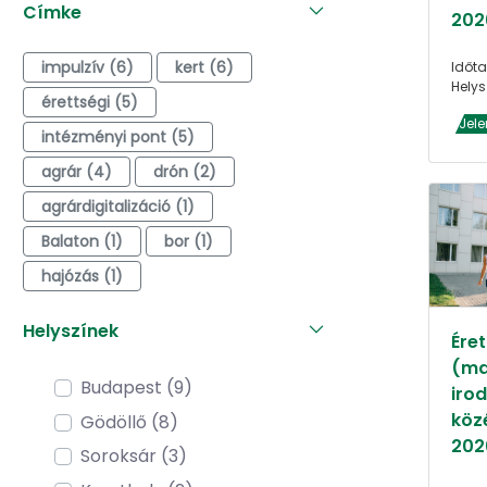
Címke
202
impulzív (6)
kert (6)
Időta
Helys
érettségi (5)
Jele
intézményi pont (5)
agrár (4)
drón (2)
agrárdigitalizáció (1)
Balaton (1)
bor (1)
hajózás (1)
Helyszínek
Éret
(ma
Budapest (9)
iro
köz
Gödöllő (8)
202
Soroksár (3)