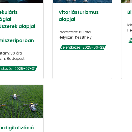
ekuláris
Vitorlásturizmus
Bi
ógiai
alapjai
Id
szerek alapjai
He
Időtartam: 60 óra
Helyszín: Keszthely
lmiszeriparban
J
Jelentkezés: 2025-06-22
rtam: 30 óra
zín: Budapest
ntkezés: 2025-07-01
rdigitalizáció