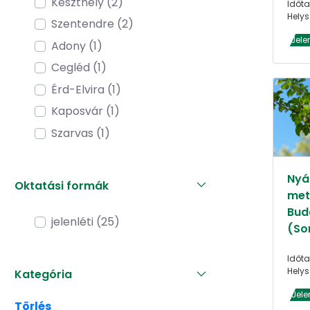
Keszthely (2)
Időta
Helys
Szentendre (2)
Jele
Adony (1)
Cegléd (1)
Érd-Elvira (1)
Kaposvár (1)
Szarvas (1)
Nyár
Oktatási formák
met
Bud
jelenléti (25)
(So
Időta
Helys
Kategória
Jele
Törlés