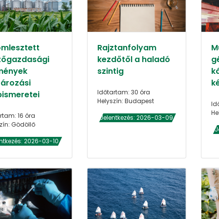
ömlesztett
Rajztanfolyam
M
őgazdasági
kezdőtől a haladó
g
mények
szintig
k
tározási
k
Időtartam: 30 óra
pismeretei
Helyszín: Budapest
Id
He
rtam: 16 óra
Jelentkezés: 2026-03-09
zín: Gödöllő
J
ntkezés: 2026-03-10