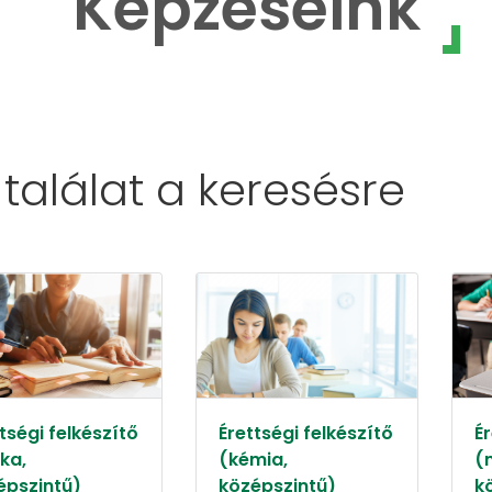
Képzéseink
 találat a
keresésre
tségi felkészítő
Érettségi felkészítő
Ér
ika,
(kémia,
(
épszintű)
középszintű)
k