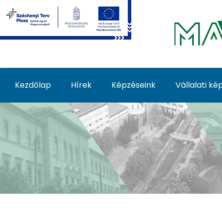
Ugrás a fő tartalomhoz
Kezdőlap
Hírek
Képzéseink
Vállalati k
Képzéseink - MATE Fe