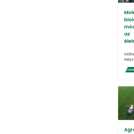
Mol
biol
mód
az
éle
Időta
Helys
Jele
Agrá