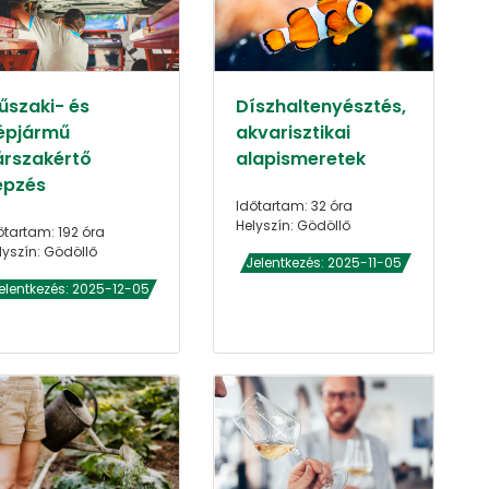
űszaki- és
Díszhaltenyésztés,
épjármű
akvarisztikai
árszakértő
alapismeretek
épzés
Időtartam: 32 óra
Helyszín: Gödöllő
őtartam: 192 óra
lyszín: Gödöllő
Jelentkezés: 2025-11-05
elentkezés: 2025-12-05