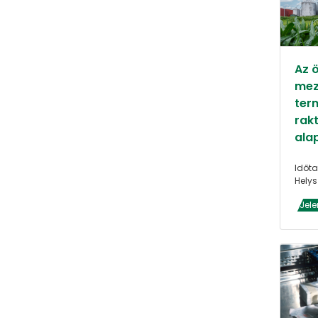
Az 
mez
ter
rak
ala
Időta
Helys
Jele