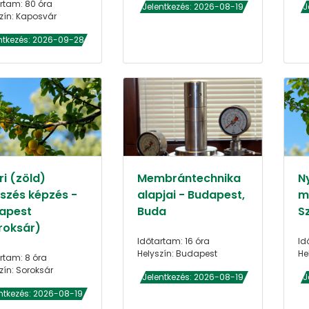
rtam: 80 óra
Jelentkezés: 2026-08-19
J
zín: Kaposvár
ntkezés: 2026-09-28
i (zöld)
Membrántechnika
N
szés képzés -
alapjai - Budapest,
m
apest
Buda
S
roksár)
Időtartam: 16 óra
Id
Helyszín: Budapest
He
rtam: 8 óra
zín: Soroksár
Jelentkezés: 2026-08-19
J
ntkezés: 2026-08-19