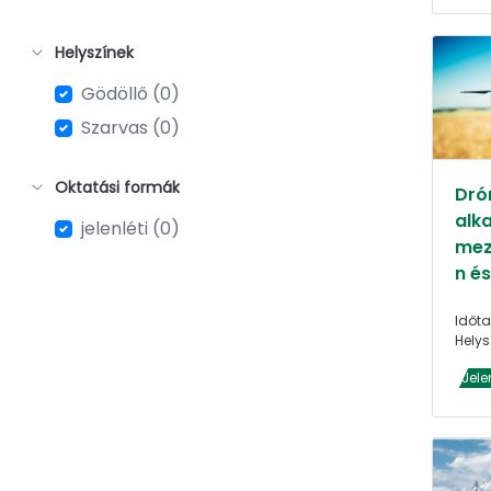
Helyszínek
Gödöllő (0)
Szarvas (0)
Oktatási formák
Dró
alk
jelenléti (0)
mez
n é
Időta
Helys
Jele