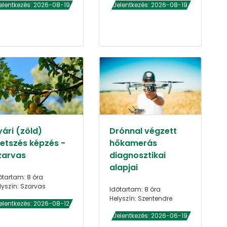
elentkezés: 2026-08-19
Jelentkezés: 2026-08-19
yári (zöld)
Drónnal végzett
etszés képzés -
hőkamerás
zarvas
diagnosztikai
alapjai
őtartam: 8 óra
lyszín: Szarvas
Időtartam: 8 óra
Helyszín: Szentendre
elentkezés: 2026-08-12
Jelentkezés: 2026-06-19