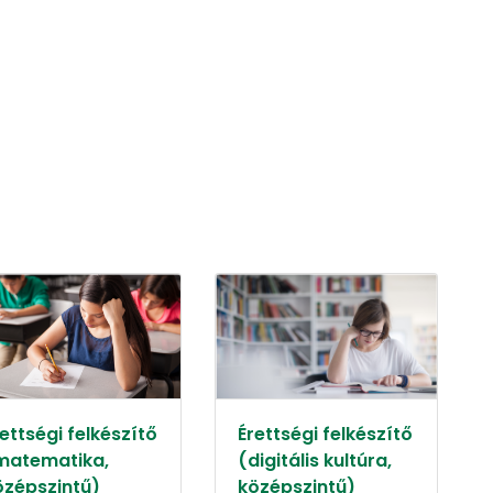
ettségi felkészítő
Érettségi felkészítő
matematika,
(digitális kultúra,
özépszintű)
középszintű)