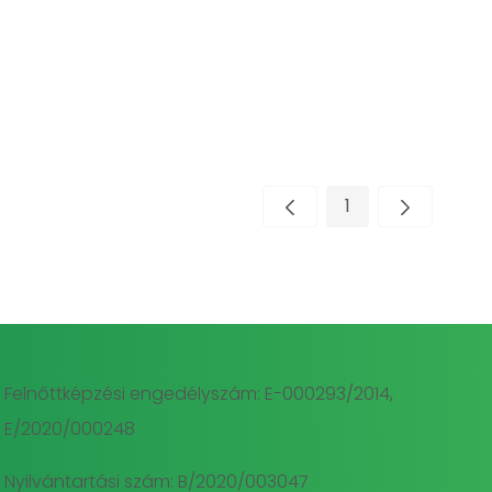
1
Oldal
Felnőttképzési engedélyszám: E-000293/2014,
E/2020/000248
Nyilvántartási szám: B/2020/003047