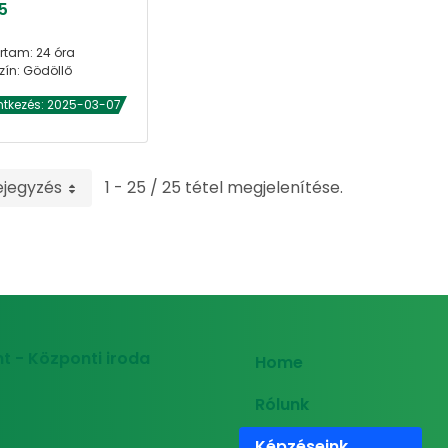
5
rtam: 24 óra
zín: Gödöllő
ntkezés: 2025-03-07
ejegyzés
1 - 25 / 25 tétel megjelenítése.
t - Központi iroda
Home
Rólunk
Képzéseink