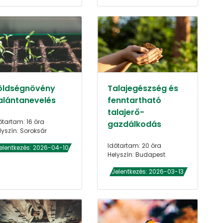
öldségnövény
Talajegészség és
alántanevelés
fenntartható
talajerő-
őtartam: 16 óra
gazdálkodás
lyszín: Soroksár
Időtartam: 20 óra
elentkezés: 2026-04-10
Helyszín: Budapest
Jelentkezés: 2026-03-13