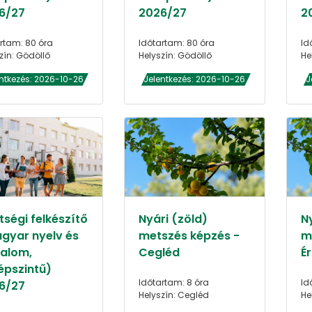
6/27
2026/27
2
rtam: 80 óra
Időtartam: 80 óra
Id
zín: Gödöllő
Helyszín: Gödöllő
He
ntkezés: 2026-10-26
Jelentkezés: 2026-10-26
J
tségi felkészítő
Nyári (zöld)
N
gyar nyelv és
metszés képzés -
m
dalom,
Cegléd
Ér
épszintű)
Időtartam: 8 óra
Id
6/27
Helyszín: Cegléd
He