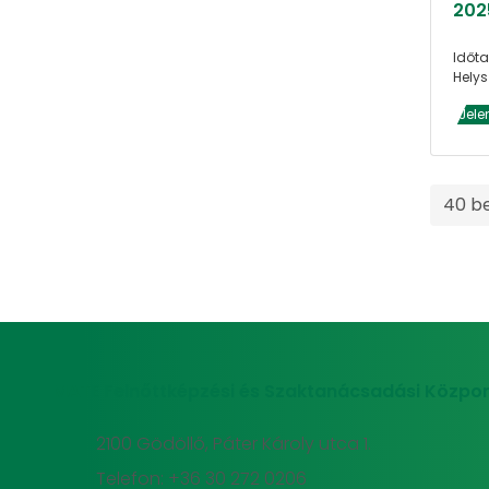
202
Időta
Helys
Jele
40 b
MATE Felnőttképzési és Szaktanácsadási Közpon
2100 Gödöllő, Páter Károly utca 1.
Telefon: +36 30 272 0206