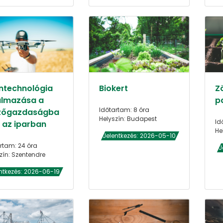
ntechnológia
Biokert
Z
almazása a
p
Időtartam: 8 óra
őgazdaságba
Helyszín: Budapest
Id
s az iparban
He
Jelentkezés: 2026-05-10
rtam: 24 óra
J
zín: Szentendre
ntkezés: 2026-06-19