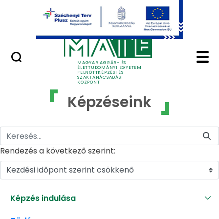
Ugrás a fő tartalomhoz
GYIK
Képzéseink - MATE Fe
MAGYAR AGRÁR- ÉS
ÉLETTUDOMÁNYI EGYETEM
FELNŐTTKÉPZÉSI ÉS
SZAKTANÁCSADÁSI
KÖZPONT
Képzéseink
Rendezés a következő szerint:
Kezdési időpont szerint csökkenő
Képzés indulása