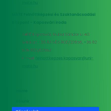
mate.hu
MATE Felnőttképzési és Szaktanácsadási
Központ - Kaposvári iroda
7400 Kaposvár, Guba Sándor u. 40.
Telefon: +36 82 505 800/02656, +36 82
505 800/02652
E-mail:
felnottkepzes.kaposvar@uni-
mate.hu
Home
Rólunk