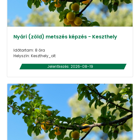
Nyári (zöld) metszés képzés - Keszthely
Időtartam: 8 óra
Helyszín: Keszthely_olt
Jelentkezés: 2026-08-19