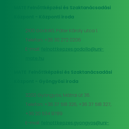
MATE Felnőttképzési és Szaktanácsadási
Központ - Központi iroda
2100 Gödöllő, Páter Károly utca 1.
Telefon: +36 30 272 0206
E-mail:
felnottkepzes.godollo@uni-
mate.hu
MATE Felnőttképzési és Szaktanácsadási
Központ - Gyöngyösi iroda
3200 Gyöngyös, Mátrai út 36.
Telefon: +36 37 518 326, +36 37 518 327,
+36 20 534 9789
E-mail:
felnottkepzes.gyongyos@uni-