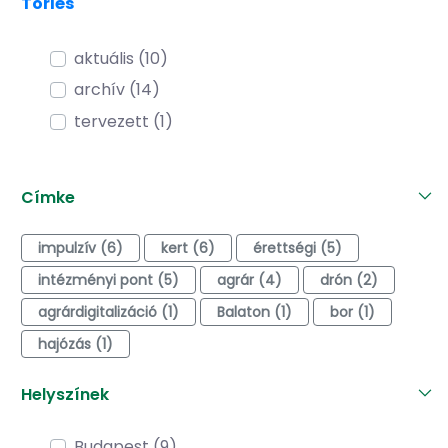
Törlés
aktuális (10)
archív (14)
tervezett (1)
Címke
impulzív (6)
kert (6)
érettségi (5)
intézményi pont (5)
agrár (4)
drón (2)
agrárdigitalizáció (1)
Balaton (1)
bor (1)
hajózás (1)
Helyszínek
Budapest (9)