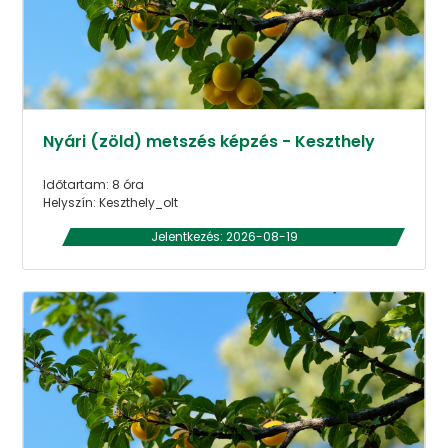
Nyári (zöld) metszés képzés - Keszthely
Időtartam: 8 óra
Helyszín: Keszthely_olt
Jelentkezés: 2026-08-19