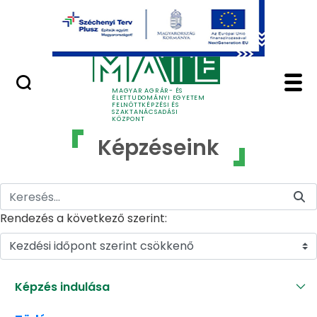
Ugrás a fő tartalomhoz
GYIK
Képzéseink - MATE Fe
MAGYAR AGRÁR- ÉS
ÉLETTUDOMÁNYI EGYETEM
FELNŐTTKÉPZÉSI ÉS
SZAKTANÁCSADÁSI
KÖZPONT
Képzéseink
Rendezés a következő szerint:
Kezdési időpont szerint csökkenő
Képzés indulása