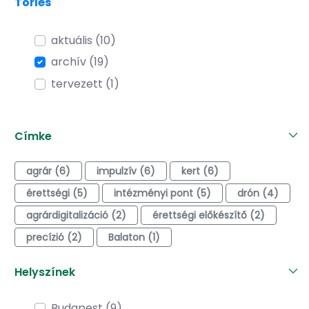
Törlés
aktuális (10)
archív (19)
tervezett (1)
Címke
agrár (6)
impulzív (6)
kert (6)
érettségi (5)
intézményi pont (5)
drón (4)
agrárdigitalizáció (2)
érettségi előkészítő (2)
precízió (2)
Balaton (1)
Helyszínek
Budapest (9)