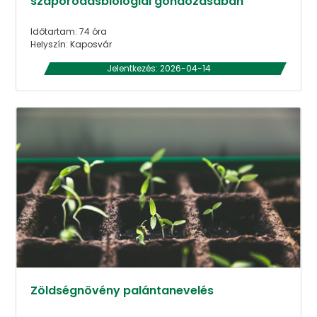
szaporodásbiológiai gondozásában
Időtartam: 74 óra
Helyszín: Kaposvár
Jelentkezés: 2026-04-14
Zöldségnövény palántanevelés