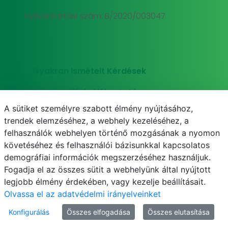
Nyilvántartási szám: B/2020/003047
Gyakran Ismételt Kérdések
Adatkezelési tájékoztató
A sütiket személyre szabott élmény nyújtásához,
Süti (cookie) tájékoztató
trendek elemzéséhez, a webhely kezeléséhez, a
felhasználók webhelyen történő mozgásának a nyomon
követéséhez és felhasználói bázisunkkal kapcsolatos
demográfiai információk megszerzéséhez használjuk.
E-mail
Telefonkönyv
NEPTUN
E-learning
Fogadja el az összes sütit a webhelyünk által nyújtott
legjobb élmény érdekében, vagy kezelje beállításait.
Olvassa el az adatvédelmi irányelveinket
Konfigurálás
Összes elfogadása
Összes elutasítása
© MATE 2021