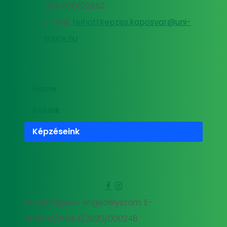
505 800/02652
E-mail:
felnottkepzes.kaposvar@uni-
mate.hu
Home
Rólunk
Képzéseink
Felnőttképzési engedélyszám: E-
000293/2014, E/2020/000248