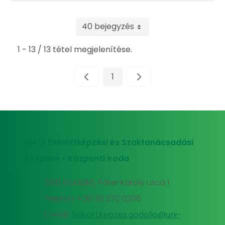
40 bejegyzés
1 - 13 / 13 tétel megjelenítése.
1
Oldal
MATE Felnőttképzési és Szaktanácsadási
Központ - Központi iroda
2100 Gödöllő, Páter Károly utca 1.
Telefon: +36 30 272 0206
E-mail:
felnottkepzes.godollo@uni-