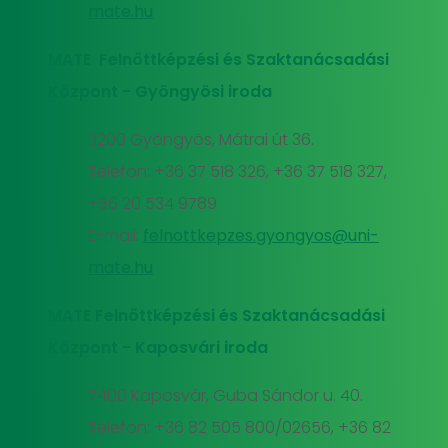
mate.hu
MATE Felnőttképzési és Szaktanácsadási
Központ - Gyöngyösi iroda
3200 Gyöngyös, Mátrai út 36.
Telefon: +36 37 518 326, +36 37 518 327,
+36 20 534 9789
E-mail:
felnottkepzes.gyongyos@uni-
mate.hu
MATE Felnőttképzési és Szaktanácsadási
Központ - Kaposvári iroda
7400 Kaposvár, Guba Sándor u. 40.
Telefon: +36 82 505 800/02656, +36 82