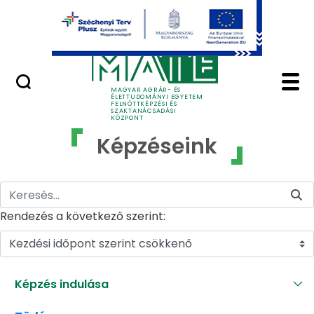
Ugrás a fő tartalomhoz
GYIK
Képzéseink - MATE Fe
MAGYAR AGRÁR- ÉS
ÉLETTUDOMÁNYI EGYETEM
FELNŐTTKÉPZÉSI ÉS
SZAKTANÁCSADÁSI
KÖZPONT
Képzéseink
Rendezés a következő szerint:
Kezdési időpont szerint csökkenő
Képzés indulása