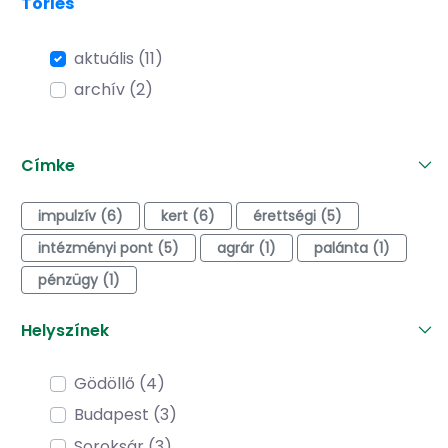
Törlés
aktuális (11)
archív (2)
Címke
impulzív (6)
kert (6)
érettségi (5)
intézményi pont (5)
agrár (1)
palánta (1)
pénzügy (1)
Helyszínek
Gödöllő (4)
Budapest (3)
Soroksár (3)