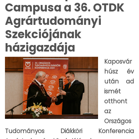
Campusa a 36. OTDK
Agrártudományi
Szekciójának
házigazdája
Kaposvár
húsz év
után ad
ismét
otthont
az
Országos
Tudományos Diákköri Konferencia