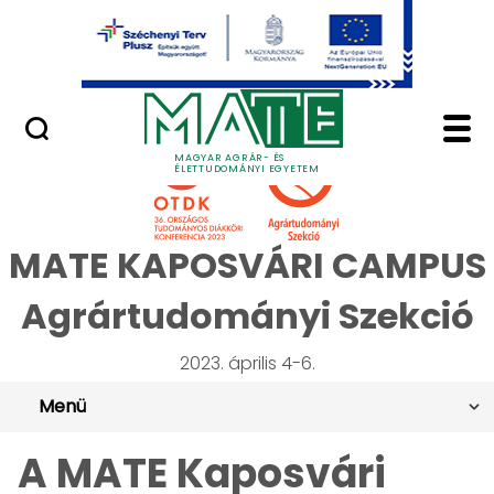
Ugrás a fő tartalomhoz
Minőségügy
36. OTDK Agrártudomá
MAGYAR AGRÁR- ÉS
ÉLETTUDOMÁNYI EGYETEM
MATE KAPOSVÁRI CAMPUS
Agrártudományi Szekció
2023. április 4-6.
Menü
A MATE Kaposvári