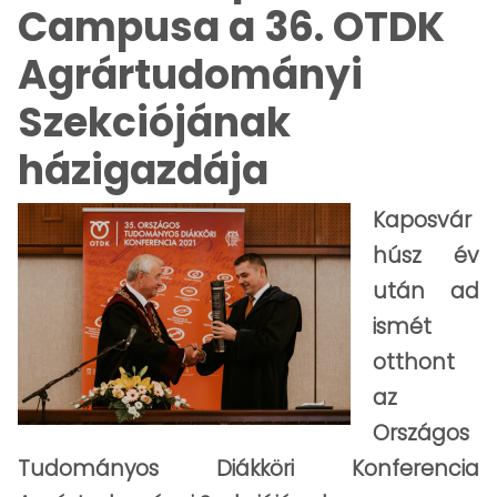
Campusa a 36. OTDK
Agrártudományi
Szekciójának
házigazdája
Kaposvár
húsz év
után ad
ismét
otthont
az
Országos
Tudományos Diákköri Konferencia