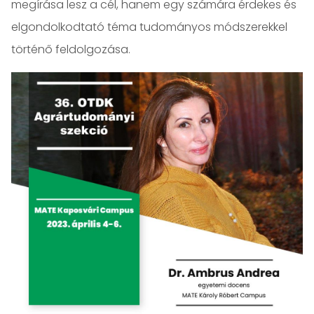
megírása lesz a cél, hanem egy számára érdekes és
elgondolkodtató téma tudományos módszerekkel
történő feldolgozása.