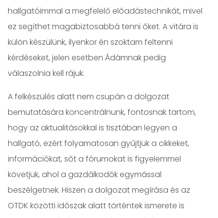
hallgatóimmal a megfelelő előadástechnikát, mivel
ez segíthet magabiztosabbá tenni őket. A vitára is
külön készülünk, ilyenkor én szoktam feltenni
kérdéseket, jelen esetben Ádámnak pedig
válaszolnia kell rájuk.
A felkészülés alatt nem csupán a dolgozat
bemutatására koncentrálnunk, fontosnak tartom,
hogy az aktualitásokkal is tisztában legyen a
hallgató, ezért folyamatosan gyűjtjük a cikkeket,
információkat, sőt a fórumokat is figyelemmel
követjük, ahol a gazdálkodók egymással
beszélgetnek. Hiszen a dolgozat megírása és az
OTDK közötti időszak alatt történtek ismerete is