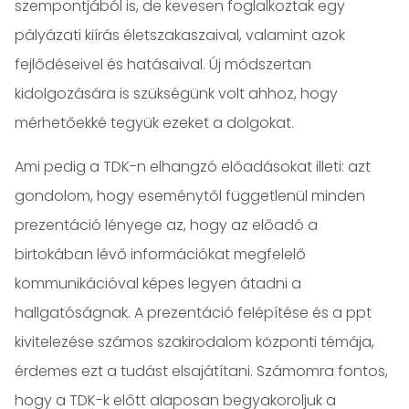
szempontjából is, de kevesen foglalkoztak egy
pályázati kiírás életszakaszaival, valamint azok
fejlődéseivel és hatásaival. Új módszertan
kidolgozására is szükségünk volt ahhoz, hogy
mérhetőekké tegyük ezeket a dolgokat.
Ami pedig a TDK-n elhangzó előadásokat illeti: azt
gondolom, hogy eseménytől függetlenül minden
prezentáció lényege az, hogy az előadó a
birtokában lévő információkat megfelelő
kommunikációval képes legyen átadni a
hallgatóságnak. A prezentáció felépítése és a ppt
kivitelezése számos szakirodalom központi témája,
érdemes ezt a tudást elsajátítani. Számomra fontos,
hogy a TDK-k előtt alaposan begyakoroljuk a