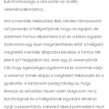
kulcsfontosságú a vita során az önálló
véleményalkotáshoz.
Ami a mentális felkészítést illeti, minden témavezető
azt javasolja a hallgatójának, hogy ne izguljon, de
szerintem fontos elkülöníteni a jó és a káros izgulást.
Számomra egy ilyen megmérettetés előtt a hallgató
megfelelő mentális állapotba kerülése a fontos. Mit
jelent ez? Nagyjából azt, amit egy jó versenylónál.
Cél, hogy egészséges izgalommal és örömmel várja
a versenyt. Ennek alapja a megfelelő felkészülés és a
gyakorlás. A tanácsom pedig mindig az, hogy
élvezze az előadást, hiszen ezért dolgozott. Ha a
bizottságnak és a hallgatónak egyaránt élményt
nyújt a prezentáció, valamint sikerül partnerként részt