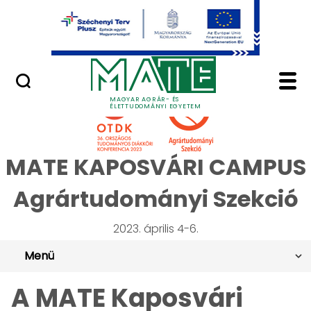
Ugrás a fő tartalomhoz
Minőségügy
Célom, hogy a hallga
MAGYAR AGRÁR- ÉS
ÉLETTUDOMÁNYI EGYETEM
MATE KAPOSVÁRI CAMPUS
Agrártudományi Szekció
2023. április 4-6.
Menü
A MATE Kaposvári