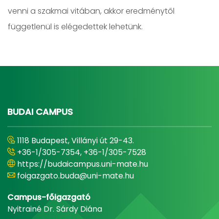
venni a szakmai vitában, akkor eredménytől
függetlenül is elégedettek lehetünk.
BUDAI CAMPUS
1118 Budapest, Villányi út 29-43.
+36-1/305-7354, +36-1/305-7528
https://budaicampus.uni-mate.hu
foigazgato.buda@uni-mate.hu
Campus-főigazgató
Nyitrainé Dr. Sárdy Diána