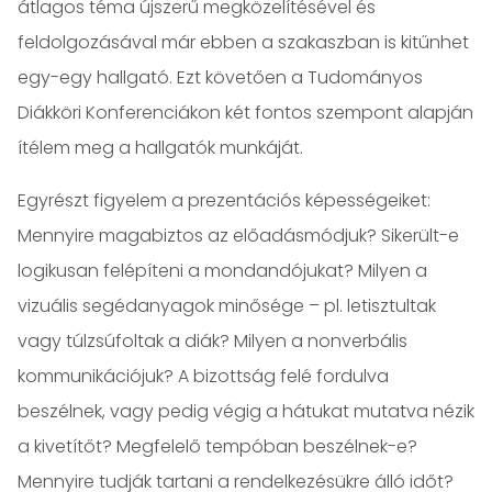
átlagos téma újszerű megközelítésével és
feldolgozásával már ebben a szakaszban is kitűnhet
egy-egy hallgató. Ezt követően a Tudományos
Diákköri Konferenciákon két fontos szempont alapján
ítélem meg a hallgatók munkáját.
Egyrészt figyelem a prezentációs képességeiket:
Mennyire magabiztos az előadásmódjuk? Sikerült-e
logikusan felépíteni a mondandójukat? Milyen a
vizuális segédanyagok minősége – pl. letisztultak
vagy túlzsúfoltak a diák? Milyen a nonverbális
kommunikációjuk? A bizottság felé fordulva
beszélnek, vagy pedig végig a hátukat mutatva nézik
a kivetítőt? Megfelelő tempóban beszélnek-e?
Mennyire tudják tartani a rendelkezésükre álló időt?