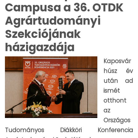
Campusa a 36. OTDK
Agrártudományi
Szekciójának
házigazdája
Kaposvár
húsz év
után ad
ismét
otthont
az
Országos
Tudományos Diákköri Konferencia