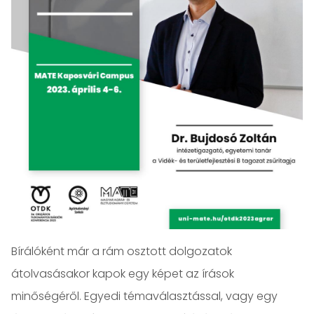
Bírálóként már a rám osztott dolgozatok
átolvasásakor kapok egy képet az írások
minőségéről. Egyedi témaválasztással, vagy egy