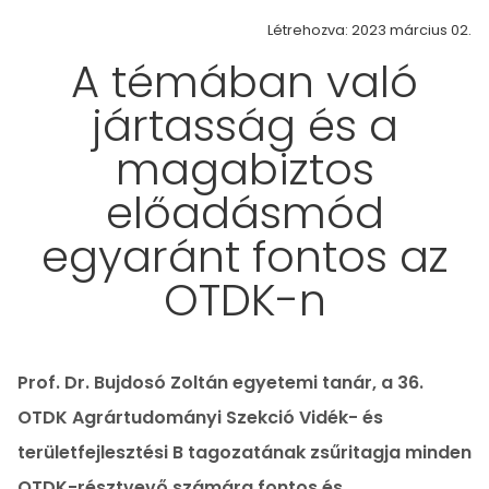
Létrehozva: 2023 március 02.
A témában való
jártasság és a
magabiztos
előadásmód
egyaránt fontos az
OTDK-n
Prof. Dr. Bujdosó Zoltán egyetemi tanár, a 36.
OTDK Agrártudományi Szekció Vidék- és
területfejlesztési B tagozatának zsűritagja minden
OTDK-résztvevő számára fontos és