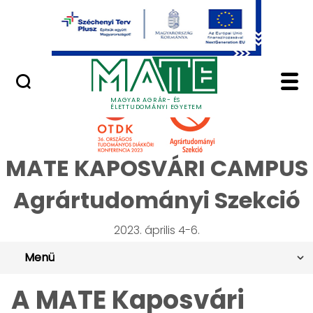
Ugrás a fő tartalomhoz
Minőségügy
A témában való járta
MAGYAR AGRÁR- ÉS
ÉLETTUDOMÁNYI EGYETEM
MATE KAPOSVÁRI CAMPUS
Agrártudományi Szekció
2023. április 4-6.
Menü
A MATE Kaposvári