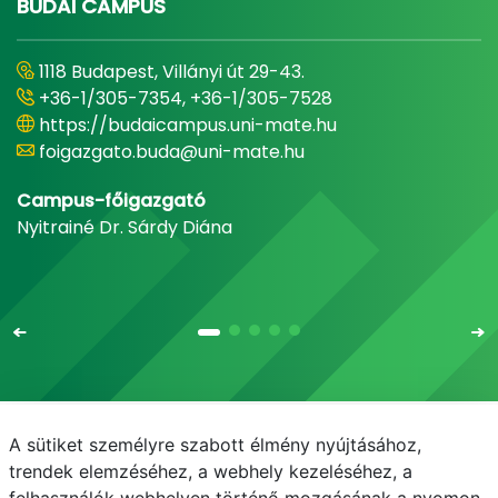
BUDAI CAMPUS
1118 Budapest, Villányi út 29-43.
+36-1/305-7354, +36-1/305-7528
https://budaicampus.uni-mate.hu
foigazgato.buda@uni-mate.hu
Campus-főigazgató
Nyitrainé Dr. Sárdy Diána
A sütiket személyre szabott élmény nyújtásához,
Email
Telefonkönyv
NEPTUN
E-learning
trendek elemzéséhez, a webhely kezeléséhez, a