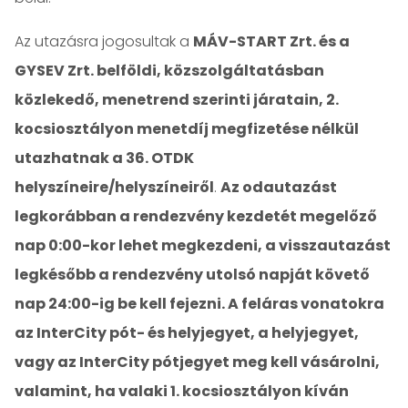
Az utazásra jogosultak a
MÁV-START Zrt. és a
GYSEV Zrt. belföldi, közszolgáltatásban
közlekedő, menetrend szerinti járatain, 2.
kocsiosztályon menetdíj megfizetése nélkül
utazhatnak a 36. OTDK
helyszíneire/helyszíneiről
.
Az odautazást
legkorábban a rendezvény kezdetét megelőző
nap 0:00-kor lehet megkezdeni, a visszautazást
legkésőbb a rendezvény utolsó napját követő
nap 24:00-ig be kell fejezni. A feláras vonatokra
az InterCity pót- és helyjegyet, a helyjegyet,
vagy az InterCity pótjegyet meg kell vásárolni,
valamint, ha valaki 1. kocsiosztályon kíván