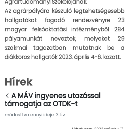
Agrártudományi Szekciójának.
Az agrárpályára készülő legtehetségesebb
hallgatókat fogadó rendezvényre 23
magyar felsőoktatási intézményből 284
pályamunkát neveztek, melyeket 29
szakmai tagozatban mutatnak be a
diákkörös hallgatók 2023. április 4-6. között.
Hírek
A MÁV ingyenes utazással
támogatja az OTDK-t
módosítva ennyi ideje: 3 év
Létrehozva: 2023 március 17.