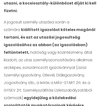
utazni, a kocsiosztály-különbözet díját ki kell
fizetni.
A jogosult személy utazása során a
számára
kiállított igazolást köteles magánál
tartani, és azt az utazási jogosultság
igazolásához az abban (az igazolásban)
feltüntetett,
hatóság vagy közintézmény által
kiadott, az utas személyazonosítására alkalmas
arcképes, sorszámozott igazolvánnyal (azaz
Személyi igazolvány, Útlevél, Diákigazolvány,
Jogosítvány stb., a leírás a MÁV-START Zrt. és a
GYSEV Zrt. Személyszállítási Üzletszabályzatából
származik)
egyidejűleg a közlekedési
szolgáltatók munkatársainak kérésére