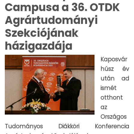
Campusa a 36. OTDK
Agrártudományi
Szekciójának
házigazdája
Kaposvár
húsz év
után ad
ismét
otthont
az
Országos
Tudományos Diákköri Konferencia