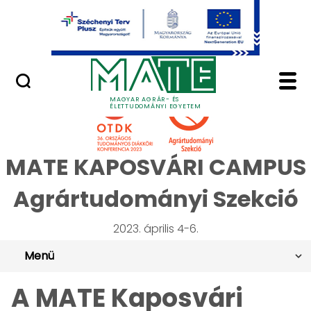
Ugrás a fő tartalomhoz
Minőségügy
A MÁV ingyenes utazá
MAGYAR AGRÁR- ÉS
ÉLETTUDOMÁNYI EGYETEM
MATE KAPOSVÁRI CAMPUS
Agrártudományi Szekció
2023. április 4-6.
Menü
A MATE Kaposvári