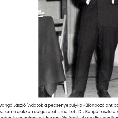
 Bangó László "Adatok a pecsenyepulyka különböző antiba
" című diákköri dolgozatát ismerteti. Dr. Bangó László c
mének nyugalmazott igazgatója április 4-én díszvendége