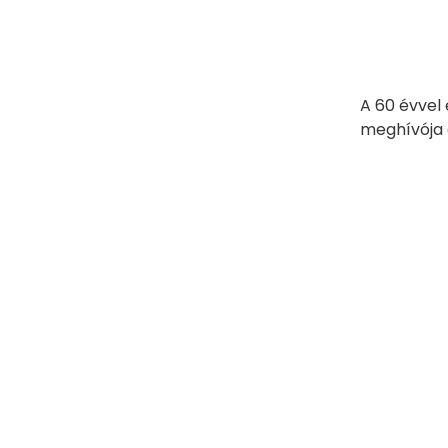
A 60 évvel
meghívója 