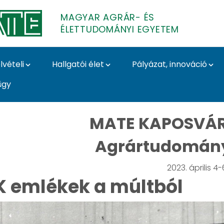
MAGYAR AGRÁR- ÉS
ÉLETTUDOMÁNYI EGYETEM
lvételi
Hallgatói élet
Pályázat, innováció
ügy
t - Magyar Agrár- és 
MATE KAPOSVÁR
Agrártudomány
2023. április 4-
 emlékek a múltból