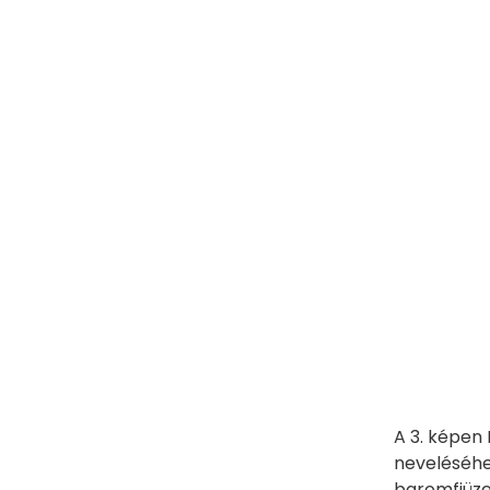
A 3. képen
neveléséhez
baromfiüze