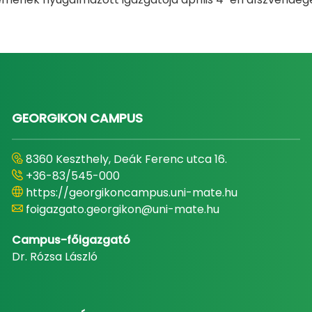
GEORGIKON CAMPUS
8360 Keszthely, Deák Ferenc utca 16.
+36-83/545-000
https://georgikoncampus.uni-mate.hu
foigazgato.georgikon@uni-mate.hu
Campus-főigazgató
Dr. Rózsa László