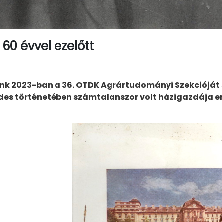
60 évvel ezelőtt
k 2023-ban a 36. OTDK Agrártudományi Szekcióját s
des történetében számtalanszor volt házigazdája en