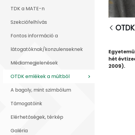
TDK a MATE-n
Szekciófelhívás
OTDK 
Fontos információ a
látogatóknak/konzulenseknek
Egyetemün
hét évtize
Médiamegjelenések
2009).
OTDK emlékek a múltból
A bagoly, mint szimbólum
Támogatóink
Elérhetőségek, térkép
Galéria