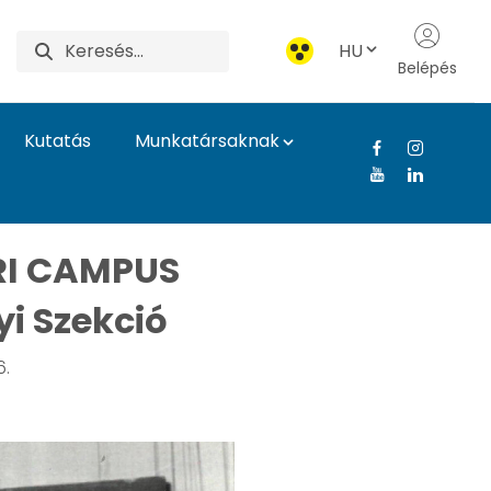
HU
Belépés
Kutatás
Munkatársaknak
Élettudományi Egyetem
I CAMPUS
i Szekció
6.