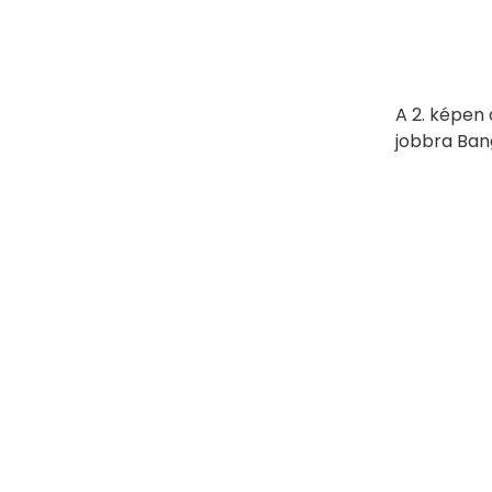
A 2. képen 
jobbra Bang