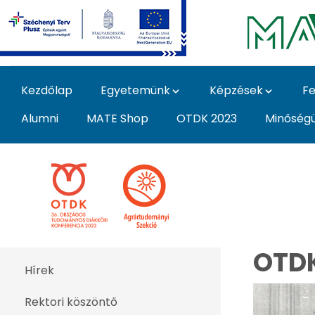
Ugrás a fő tartalomhoz
Kezdőlap
Egyetemünk
Képzések
Fe
Alumni
MATE Shop
OTDK 2023
Minőség
OTDK 60 évvel ezelőt
OTDK
Hírek
Rektori köszöntő