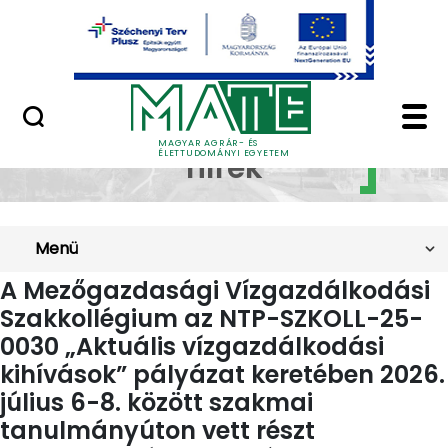
Ugrás a fő tartalomhoz
Minőségügy
Szakkollégiumok híre
Szakkollégiumi
MAGYAR AGRÁR- ÉS
ÉLETTUDOMÁNYI EGYETEM
hírek
Menü
A Mezőgazdasági Vízgazdálkodási
Szakkollégium az NTP-SZKOLL-25-
0030 „Aktuális vízgazdálkodási
kihívások” pályázat keretében 2026.
július 6-8. között szakmai
tanulmányúton vett részt