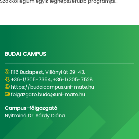
Szakkollégium egyik legnépszerűbb programjai...
BUDAI CAMPUS
1118 Budapest, Villányi út 29-43.
+36-1/305-7354, +36-1/305-7528
https://budaicampus.uni-mate.hu
foigazgato.buda@uni-mate.hu
Campus-főigazgató
Nyitrainé Dr. Sárdy Diána