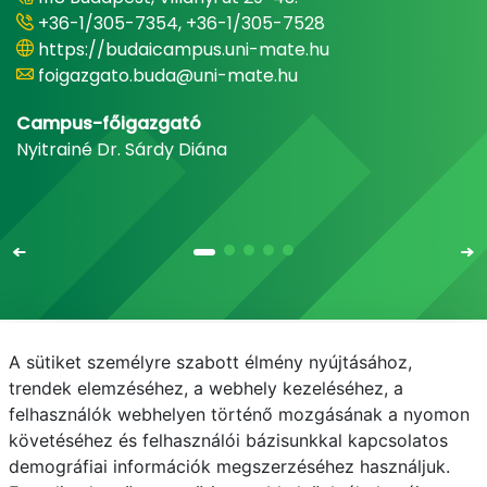
+36-1/305-7354, +36-1/305-7528
https://budaicampus.uni-mate.hu
foigazgato.buda@uni-mate.hu
Campus-főigazgató
Nyitrainé Dr. Sárdy Diána
A sütiket személyre szabott élmény nyújtásához,
Email
Telefonkönyv
NEPTUN
E-learning
trendek elemzéséhez, a webhely kezeléséhez, a
felhasználók webhelyen történő mozgásának a nyomon
Médiaközpont
Informatikai Igazgatóság
követéséhez és felhasználói bázisunkkal kapcsolatos
demográfiai információk megszerzéséhez használjuk.
Adatvédelem