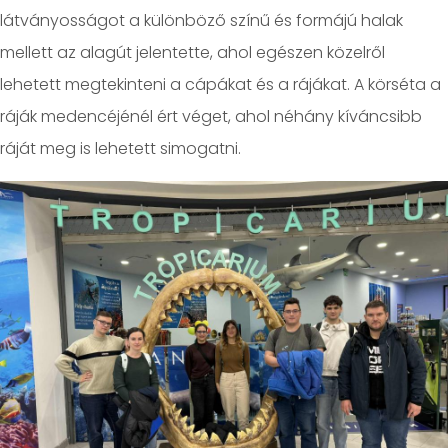
látványosságot a különböző színű és formájú halak
mellett az alagút jelentette, ahol egészen közelről
lehetett megtekinteni a cápákat és a rájákat. A körséta a
ráják medencéjénél ért véget, ahol néhány kíváncsibb
ráját meg is lehetett simogatni.