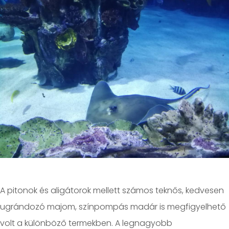
A pitonok és aligátorok mellett számos teknős, kedvesen
ugrándozó majom, színpompás madár is megfigyelhető
volt a különböző termekben. A legnagyobb