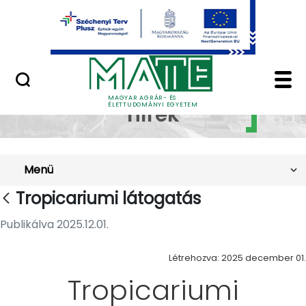
Ugrás a fő tartalomhoz
Minőségügy
Tropicariumi látogat
Szakkollégiumi
MAGYAR AGRÁR- ÉS
ÉLETTUDOMÁNYI EGYETEM
hírek
Menü
Tropicariumi látogatás
Publikálva 2025.12.01.
Létrehozva: 2025 december 01.
Tropicariumi