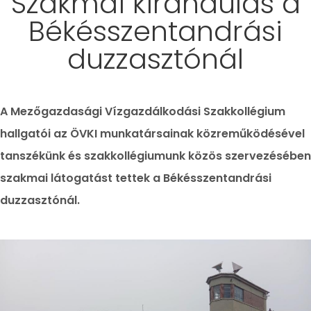
Szakmai kirándulás a
Békésszentandrási
duzzasztónál
A Mezőgazdasági Vízgazdálkodási Szakkollégium
hallgatói az ÖVKI munkatársainak közreműködésével
tanszékünk és szakkollégiumunk közös szervezésében
szakmai látogatást tettek a Békésszentandrási
duzzasztónál.