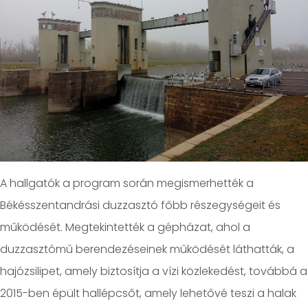
A hallgatók a program során megismerhették a
Békésszentandrási duzzasztó főbb részegységeit és
működését. Megtekintették a gépházat, ahol a
duzzasztómű berendezéseinek működését láthatták, a
hajózsilipet, amely biztosítja a vízi közlekedést, továbbá a
2015-ben épült hallépcsőt, amely lehetővé teszi a halak