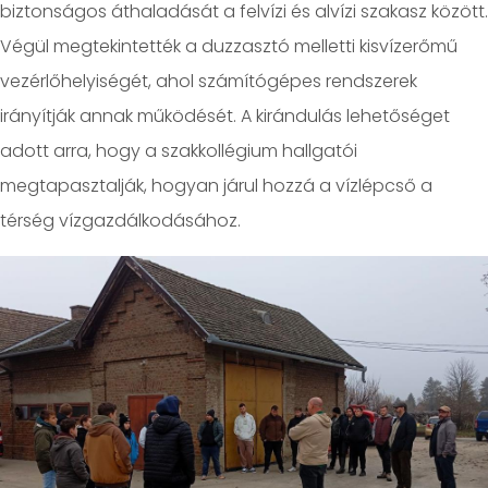
biztonságos áthaladását a felvízi és alvízi szakasz között.
Végül megtekintették a duzzasztó melletti kisvízerőmű
vezérlőhelyiségét, ahol számítógépes rendszerek
irányítják annak működését. A kirándulás lehetőséget
adott arra, hogy a szakkollégium hallgatói
megtapasztalják, hogyan járul hozzá a vízlépcső a
térség vízgazdálkodásához.