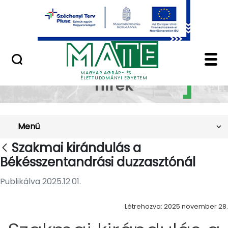
Ugrás a fő tartalomhoz
Minőségügy
Szakmai kirándulás a
Szakkollégiumi
MAGYAR AGRÁR- ÉS
ÉLETTUDOMÁNYI EGYETEM
hírek
Menü
Szakmai kirándulás a
Békésszentandrási duzzasztónál
Publikálva 2025.12.01.
Létrehozva: 2025 november 28.