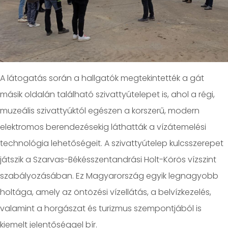
A látogatás során a hallgatók megtekintették a gát
másik oldalán található szivattyútelepet is, ahol a régi,
muzeális szivattyúktól egészen a korszerű, modern
elektromos berendezésekig láthatták a vízátemelési
technológia lehetőségeit. A szivattyútelep kulcsszerepet
játszik a Szarvas-Békésszentandrási Holt-Körös vízszint
szabályozásában. Ez Magyarország egyik legnagyobb
holtága, amely az öntözési vízellátás, a belvízkezelés,
valamint a horgászat és turizmus szempontjából is
kiemelt jelentőséggel bír.