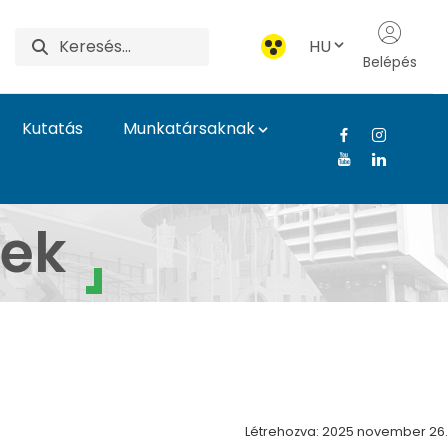
HU
Belépés
Kutatás
Munkatársaknak
rár- és Élettudomány
rek
Létrehozva: 2025 november 26.