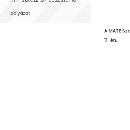
NTP-SZKOLL-24-0032 számú
pályázat
A MATE Sze
11-én.