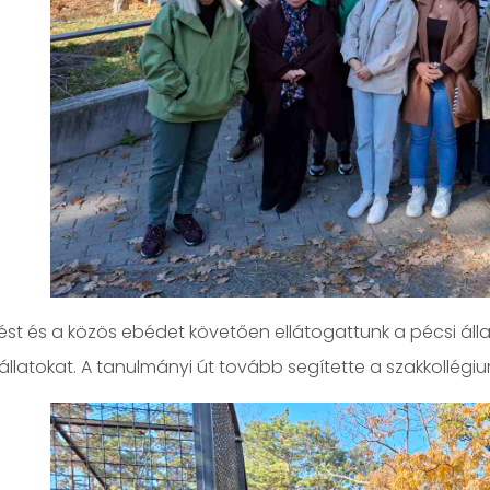
st és a közös ebédet követően ellátogattunk a pécsi álla
állatokat. A tanulmányi út tovább segítette a szakkollég