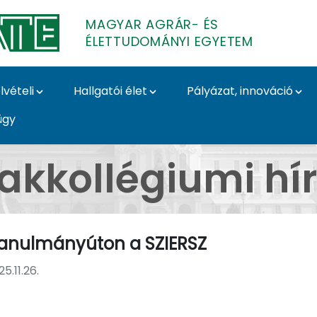
MAGYAR AGRÁR- ÉS
ÉLETTUDOMÁNYI EGYETEM
lvételi
Hallgatói élet
Pályázat, innováció
ügy
a SZIERSZ - Magyar Ag
akkollégiumi hí
tanulmányúton a SZIERSZ
5.11.26.