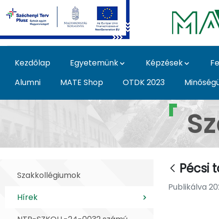
Ugrás a fő tartalomhoz
Kezdőlap
Egyetemünk
Képzések
Fe
Alumni
MATE Shop
OTDK 2023
Minőség
Pécsi tanulmányúton 
Sz
Pécsi 
Szakkollégiumok
Publikálva 202
Hírek