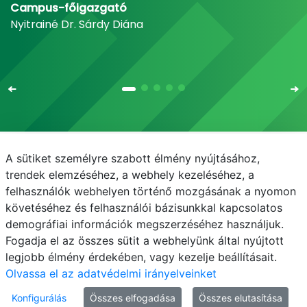
Campus-főigazgató
Nyitrainé Dr. Sárdy Diána
A sütiket személyre szabott élmény nyújtásához,
Email
Telefonkönyv
NEPTUN
E-learning
trendek elemzéséhez, a webhely kezeléséhez, a
felhasználók webhelyen történő mozgásának a nyomon
Médiaközpont
Informatikai Igazgatóság
követéséhez és felhasználói bázisunkkal kapcsolatos
demográfiai információk megszerzéséhez használjuk.
Adatvédelem
Fogadja el az összes sütit a webhelyünk által nyújtott
legjobb élmény érdekében, vagy kezelje beállításait.
Olvassa el az adatvédelmi irányelveinket
Konfigurálás
Összes elfogadása
Összes elutasítása