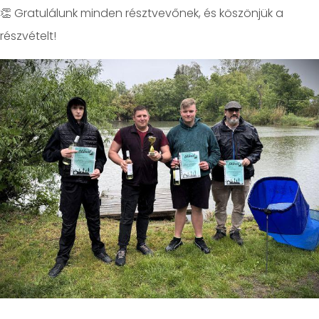
👏 Gratulálunk minden résztvevőnek, és köszönjük a
részvételt!