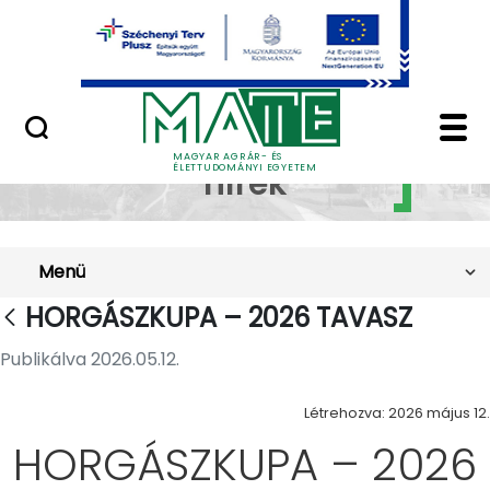
Ugrás a fő tartalomhoz
Minőségügy
HORGÁSZKUPA – 2026 
Szakkollégiumi
MAGYAR AGRÁR- ÉS
ÉLETTUDOMÁNYI EGYETEM
hírek
Menü
HORGÁSZKUPA – 2026 TAVASZ
Publikálva 2026.05.12.
Létrehozva: 2026 május 12.
HORGÁSZKUPA – 2026