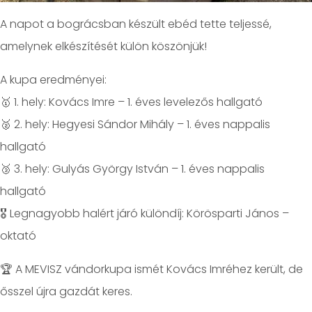
A napot a bográcsban készült ebéd tette teljessé,
amelynek elkészítését külön köszönjük!
A kupa eredményei:
🥇 1. hely: Kovács Imre – 1. éves levelezős hallgató
🥈 2. hely: Hegyesi Sándor Mihály – 1. éves nappalis
hallgató
🥉 3. hely: Gulyás György István – 1. éves nappalis
hallgató
🎖️ Legnagyobb halért járó különdíj: Körösparti János –
oktató
🏆 A MEVISZ vándorkupa ismét Kovács Imréhez került, de
ősszel újra gazdát keres.