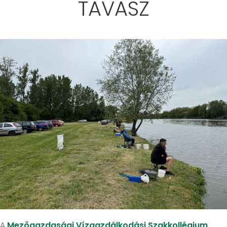
TAVASZ
A
Mezőgazdasági Vízgazdálkodási Szakkollégium