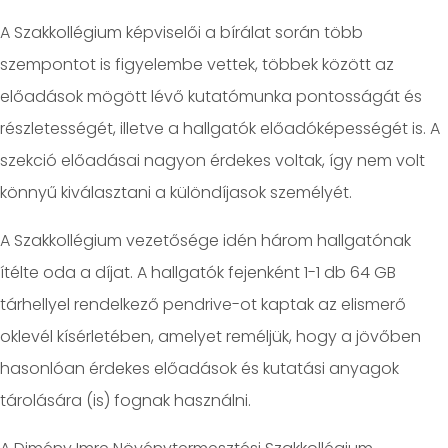
A Szakkollégium képviselői a bírálat során több
szempontot is figyelembe vettek, többek között az
előadások mögött lévő kutatómunka pontosságát és
részletességét, illetve a hallgatók előadóképességét is. A
szekció előadásai nagyon érdekes voltak, így nem volt
könnyű kiválasztani a különdíjasok személyét.
A Szakkollégium vezetősége idén három hallgatónak
ítélte oda a díjat. A hallgatók fejenként 1-1 db 64 GB
tárhellyel rendelkező pendrive-ot kaptak az elismerő
oklevél kísérletében, amelyet reméljük, hogy a jövőben
hasonlóan érdekes előadások és kutatási anyagok
tárolására (is) fognak használni.