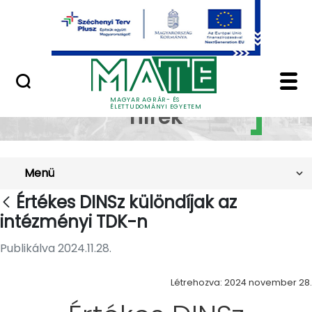
Ugrás a fő tartalomhoz
Minőségügy
Értékes DINSz különdí
Szakkollégiumi
MAGYAR AGRÁR- ÉS
ÉLETTUDOMÁNYI EGYETEM
hírek
Menü
Értékes DINSz különdíjak az
intézményi TDK-n
Publikálva 2024.11.28.
Létrehozva: 2024 november 28.