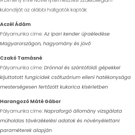
A Dimény Imre Növénytermesztési Szakkollégium
különdíját az alábbi hallgatók kapták:
Aczél Ádám
Pályamunka címe:
Az ipari kender újraéledése
Magyarországon, hagyomány és jövő
Czakó Tamásné
Pályamunka címe:
Drónnal és szántóföldi gépekkel
kijuttatott fungicidek csőfuzárium elleni hatékonysága
mesterségesen fertőzött kukorica kísérletben
Harangozó Máté Gábor
Pályamunka címe:
Napraforgó állomány vizsgálata
műholdas távérzékelési adatok és növényélettani
paraméterek alapján