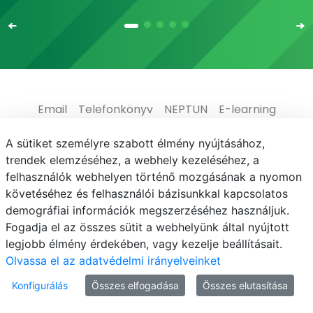
Email
Telefonkönyv
NEPTUN
E-learning
Médiaközpont
Informatikai Igazgatóság
A sütiket személyre szabott élmény nyújtásához,
trendek elemzéséhez, a webhely kezeléséhez, a
Adatvédelem
felhasználók webhelyen történő mozgásának a nyomon
követéséhez és felhasználói bázisunkkal kapcsolatos
demográfiai információk megszerzéséhez használjuk.
Fogadja el az összes sütit a webhelyünk által nyújtott
legjobb élmény érdekében, vagy kezelje beállításait.
© MATE 2021
Olvassa el az adatvédelmi irányelveinket
Konfigurálás
Összes elfogadása
Összes elutasítása