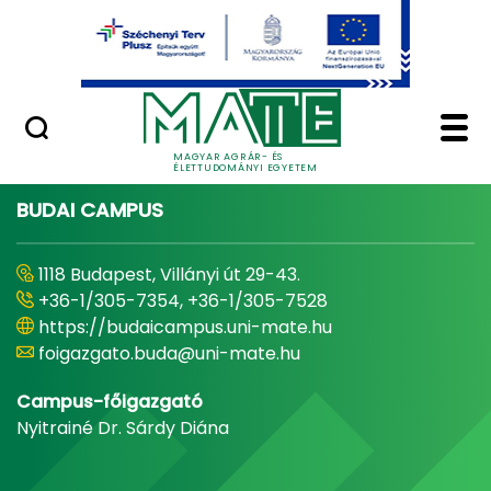
Ugrás a fő tartalomhoz
Minőségügy
Home - Magyar Agrár
MAGYAR AGRÁR- ÉS
ÉLETTUDOMÁNYI EGYETEM
BUDAI CAMPUS
1118 Budapest, Villányi út 29-43.
+36-1/305-7354, +36-1/305-7528
https://budaicampus.uni-mate.hu
foigazgato.buda@uni-mate.hu
Campus-főigazgató
Nyitrainé Dr. Sárdy Diána